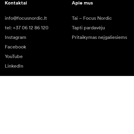
Kontaktai
Apie mus
info@focusnordic.lt
Tai – Focus Nordic
tel: +37 06 12 86 120
Tapti pardavėju
Instagram
Pritaikymas neįgaliesiems
Facebook
YouTube
LinkedIn
Įkvėpimas
Ambasadoriai
Įkvėpimas & turinys
Kampanijos
Naujienos