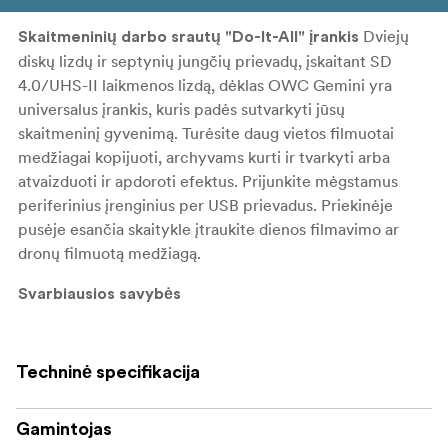
Dviejų
Skaitmeninių darbo srautų "Do-It-All" įrankis
diskų lizdų ir septynių jungčių prievadų, įskaitant SD
4.0/UHS-II laikmenos lizdą, dėklas OWC Gemini yra
universalus įrankis, kuris padės sutvarkyti jūsų
skaitmeninį gyvenimą. Turėsite daug vietos filmuotai
medžiagai kopijuoti, archyvams kurti ir tvarkyti arba
atvaizduoti ir apdoroti efektus. Prijunkite mėgstamus
periferinius įrenginius per USB prievadus. Priekinėje
pusėje esančia skaitykle įtraukite dienos filmavimo ar
dronų filmuotą medžiagą.
Svarbiausios savybės
Našumo saugykla: iki 562 MB/s1
Techninė specifikacija
Spartus ryšys: (2) "Thunderbolt 3" prievadai
(suderinami su "Thunderbolt 2" / "Thunderbolt"
atgaline data)
Gamintojas