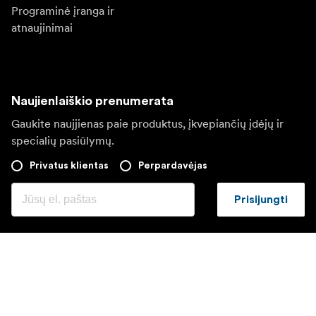
Programinė įranga ir
atnaujinimai
Naujienlaiškio prenumerata
Gaukite naujjienas paie produktus, įkvepiančių įdėjų ir
specialių pasiūlymų.
Privatus klientas
Perpardavėjas
Prisijungti
Apsilankykite kitoje vietinėje svetainėje