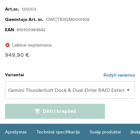
125003
Art.nr.
OWCTB3GM000H08
Gamintojo Art. nr.
810100983642
EAN
Laikinai neprieinama
949,90 €
Rodyti variantus
Variantai
Dėti į krepšelį
Aprašymas
Techninė specifikacija
Susiję produktai
Įkvė