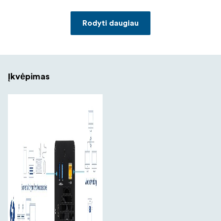
kartu tvarkingai sujungdama visus jūsų periferinių
įrenginių kabelius. Susigrąžinkite savo darbo vietą ir
Rodyti daugiau
sumažinkite stresą.
Galiausiai RAID, toks pat mobilus kaip ir jūsų
Su integruotu aparatine įranga pagrįstu RAID
gyvenimas
valdikliu gaunate greitį ir saugumą nepriklausomai nuo to,
Įkvėpimas
kokią operacinę sistemą naudojate. Jei dirbate įvairių
platformų pasaulyje, galite lengvai prijungti "OWC
Gemini" prie "Mac" ir "PC" naudodami OWC "MacDrive"
programinę įrangą (parduodama atskirai).
Saugiai atjunkite kelis
Atjungimas vienu spustelėjimu
diskus vienu spustelėjimu. OWC "Dock Ejector" sukūrė
OWC techninės ir programinės įrangos inžinieriai, kad
visi duomenys būtų įrašyti prieš atjungiant, taip
sutaupant laiko ir apsaugant nuo duomenų praradimo.
Dėl to sunkiai uždirbto darbo praradimas - praeitis.
Su "OWC
OWC "Thunderbolt" kabelis pridedamas