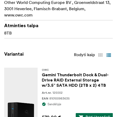
Other World Computing Europe BV , Groenveldstraat 13,
Greitis ir saugykla: aparatinis RAID valdiklis (RAID 0,
3001 Heverlee, Flamisch-Brabant, Belgium,
1, Span arba JBOD / nepriklausomas)
www.owc.com
Lengvas įkėlimas iš fotoaparato: priekyje esantis SD
Atminties talpa
4.0 (UHS-II) kortelių skaitytuvas
8TB
Galimybių koncentratorius: (2) USB 3.2 (10 Gb/s) A
tipo prievadai
Prisijungimas prie NAS: 2,5 Gb/s Ethernet prievadas
Variantai
Rodyti kaip
Žiūrėkite nebaigtus darbus: HDMI 2.1, kad
galėtumėte prijungti iki 8K monitorių
OWC
Gemini Thunderbolt Dock & Dual-
Drive RAID External Storage
Pasirinktinės konfigūracijos: (2) 2,5 arba 3,5 colių
w/3.5” SATA HDD (2TB x 2) 4TB
SATA arba U.2 diskams skirtos angos
125002
Art.nr.
Įjungta "Innergize": išsami būklės, našumo ir lauko
810100983635
EAN
atnaujinimų valdymo priemonė naudojant "OWC
Sandėlyje
Atlas SD" atminties korteles su "Gemini" SD
skaitytuvu.