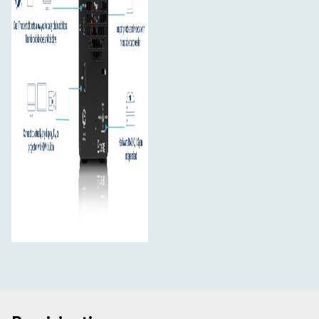
Gemini" pateikiamas sertifikuotas 0,7 m ilgio "OWC
Thunderbolt" kabelis. Tačiau jei jūsų darbo eigai reikia
kitokio ilgio jungties, OWC "Thunderbolt" (USB-C)
kabeliai yra puikus pasirinkimas.
Aktyviose
Stabilizuoti "Thunderbolt" ir USB-C kabeliai
darbo vietose įrenginiai patiria smūgius, stumdymus ar
net atsitiktinį augintinio uodegos vizginimą. "OWC
ClingOn" individualūs kabelių stabilizatoriai (parduodami
atskirai) prisukami prie OWC doko arba OWC disko
korpuso, kad sumažintų, o gal net visiškai pašalintų
"Thunderbolt" ir USB-C jungčių kabelių įtampą, kad
galėtumėte drąsiai dirbti net ir didžiausio eismo
aplinkoje.
Sustiprinkite savo darbo eigą ir užtikrinkite
"OWC Innergize"
aukščiausią našumą bei patikimumą
yra pirmasis OWC produktų ekosistemos "Capture to
Completion" etapas, skirtas profesionaliems