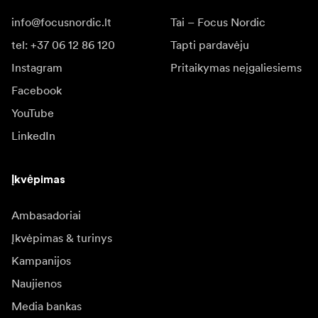
(1) "OWC Gemini Thunderbolt" doko stotelė ir
info@focusnordic.lt
Tai – Focus Nordic
išorinės saugyklos sprendimas
tel: +37 06 12 86 120
Tapti pardavėju
(1) 0,7 m (29 colių) "Thunderbolt" (USB-C) kabelis
Instagram
Pritaikymas neįgaliesiems
(1) išorinis maitinimo šaltinis ir maitinimo kabelis
Facebook
(1) OWC Gemini greito naudojimo vadovas
YouTube
LinkedIn
(1) "OWC Gemini" naudotojo vadovas
(1) OWC Dock Ejector, skirtas "Mac" ir "Windows"
Įkvėpimas
(programinės įrangos atsisiuntimas)
(1) "OWC Dock Ejector" naudotojo vadovas
Ambasadoriai
Įkvėpimas & turinys
3 metų OWC ribota garantija
Kampanijos
Naujienos
Media bankas