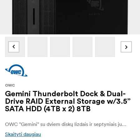
OWC
Gemini Thunderbolt Dock & Dual-
Drive RAID External Storage w/3.5”
SATA HDD (4TB x 2) 8TB
OWC "Gemini" su dviem diskų lizdais ir septyniais jungčių prievadais, įskaitant SD 4.0/UHS-II laikmenos lizdą, yra universalus įrankis, kuris padės sutvarkyti jūsų skaitmeninį gyvenimą. Turėsite daug vietos filmuotai medžiagai kopijuoti, archyvams kurti ir tvarkyti arba atvaizduoti ir apdoroti efektus. Prijunkite mėgstamus periferinius įrenginius per USB prievadus. Priekinėje pusėje esančiu skaitytuvu įtraukite dienos filmavimo ar dronų filmuotą medžiagą.
Skaityti daugiau