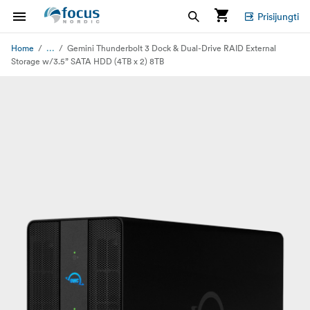
Prisijungti
...
Home
Gemini Thunderbolt 3 Dock & Dual-Drive RAID External
Storage w/3.5” SATA HDD (4TB x 2) 8TB