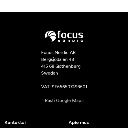
Kai pristatomi nauji fotoaparatai arba
Atnaujinimas
atnaujinama esamų fotoaparatų programinė įranga, jie
gali netinkamai veikti su "flash" atminties kortelėmis ir
kaupikliais. Programa "Innergize" suteikia OWC atminties
kortelių naudotojams galimybę greitai atnaujinti
programinę įrangą lauke, kad būtų užtikrintas visiškas
suderinamumas, papildomai pagerintas našumas ir
Focus Nordic AB

ištaisytos klaidos, kad būtų užtikrintas optimalus
Bergsjödalen 48

patikimumas.
415 68 Gothenburg

Sweden

1. Suderinamumui su "Thunderbolt 2"/"Thunderbolt"
reikia sertifikuoto "Thunderbolt 3" (USB-C) į
VAT: SE556507498501
"Thunderbolt 2" (mDP) adapterio ir "Thunderbolt 2"
kabelio. Ši konfigūracija užtikrina duomenų perdavimą
Rasti Google Maps
"Thunderbolt 2" greičiu (iki 20 Gb/s), tačiau nepalaiko
nešiojamojo kompiuterio įkrovimo.
Į komplektą įeina
Kontaktai
Apie mus