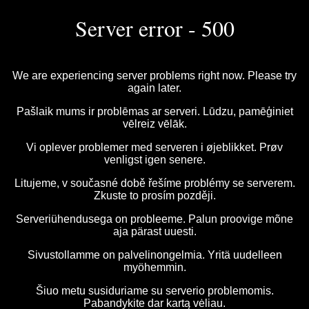
Server error - 500
We are experiencing server problems right now. Please try
again later.
Pašlaik mums ir problēmas ar serveri. Lūdzu, pamēģiniet
vēlreiz vēlāk.
Vi oplever problemer med serveren i øjeblikket. Prøv
venligst igen senere.
Litujeme, v současné době řešíme problémy se serverem.
Zkuste to prosím později.
Serveriühendusega on probleeme. Palun proovige mõne
aja pärast uuesti.
Sivustollamme on palvelinongelmia. Yritä uudelleen
myöhemmin.
Šiuo metu susiduriame su serverio problemomis.
Pabandykite dar kartą vėliau.