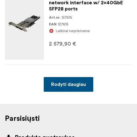
network interface w/ 2x40GbE
SFP28 ports
127615
Art.nr.
127615
EAN
Laikinai neprieinama
2 579,90 €
Rodyti daugiau
Parsisiųsti