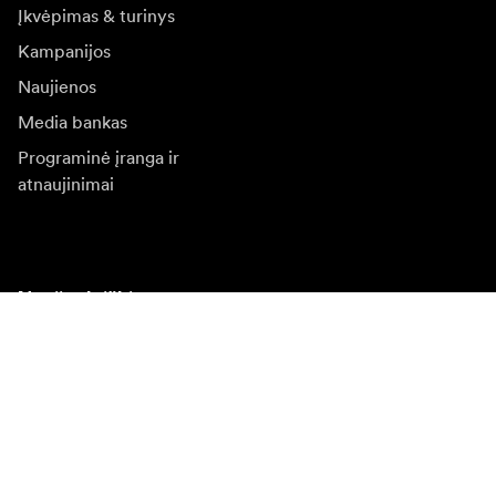
Įkvėpimas & turinys
Kampanijos
Naujienos
Media bankas
Programinė įranga ir
atnaujinimai
Naujienlaiškio prenumerata
Gaukite naujjienas paie produktus, įkvepiančių įdėjų ir
specialių pasiūlymų.
Privatus klientas
Perpardavėjas
Prisijungti