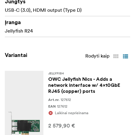
Jungtys
USB-C (3.0), HDMI output (Type D)
Įranga
Jellyfish R24
Variantai
Rodyti kaip
JELLYFISH
OWC Jellyfish Nics - Adds a
network interface w/ 4x10GbE
RJ45 (copper) ports
127612
Art.nr.
127612
EAN
Laikinai neprieinama
2 579,90 €