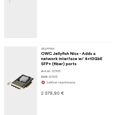
JELLYFISH
OWC Jellyfish Nics - Adds a
network interface w/ 4x10GbE
SFP+ (fiber) ports
127613
Art.nr.
127613
EAN
Laikinai neprieinama
2 579,90 €