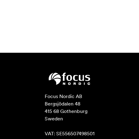
Focus Nordic AB

Bergsjödalen 48

415 68 Gothenburg

Sweden

VAT: SE556507498501