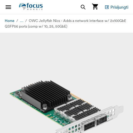
Prisijungti
...
Home
OWC Jellyfish Nics - Adds a network interface w/ 2x100GbE
QSFP56 ports (comp w/ 10, 25, 50GbE)