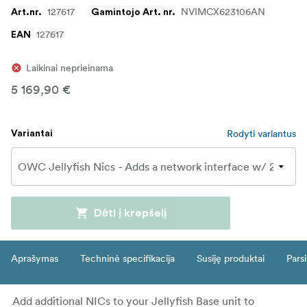
127617
NVIMCX623106AN
Art.nr.
Gamintojo Art. nr.
127617
EAN
Laikinai neprieinama
5 169,90 €
Rodyti variantus
Variantai
Dėti į krepšelį
Aprašymas
Techninė specifikacija
Susiję produktai
Parsi
Add additional NICs to your Jellyfish Base unit to