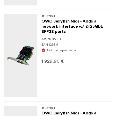
JELLYFISH
OWC Jellyfish Nics - Adds a
network interface w/ 2x25GbE
SFP28 ports
127614
Art.nr.
127614
EAN
Laikinai neprieinama
1 929,90 €
JELLYFISH
OWC Jellyfish Nics - Adds a