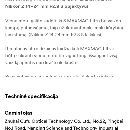
Nikkor Z 14–24 mm F2.8 S objektyvui
Vienu metu galite sudėti iki 3 MAXMAG filtrų be vaizdo
kampų patamsėjimo, taip užtikrinant maksimalų kūrybinį
lankstumą. (
Nikkor Z 14-24 mm F2.8 S
laikiklis)
Itin plonas filtro dizainas leidžia
keli MAXMAG filtrai
būtų
sukrauti vienu metu be
vignetting, išsaugant visą
vaizdą
apimtis nuo krašto iki krašto.
Be vinjetavimo,
Visas kadro aprėptis
Sukurta siekiant
išlaikyti aiškius
kraštus net ir naudojant ultraplačius
objektyvus.
Techninė specifikacija
Drąsiai derinkite filtrus.
Reguliuokite ekspoziciją,
kontroliuokite
atspindžius ir būkite kūrybingi,
Gamintojas
nesukeliant
kompromisų kadrui.
Zhuhai Cufu Optical Technology Co. Ltd., No.22, Pingbei
No.1 Road, Nanping Science and Technology Industrial