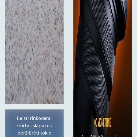
Leisti rinkodarai
skirtus slapukus
peržiūrėti tokio