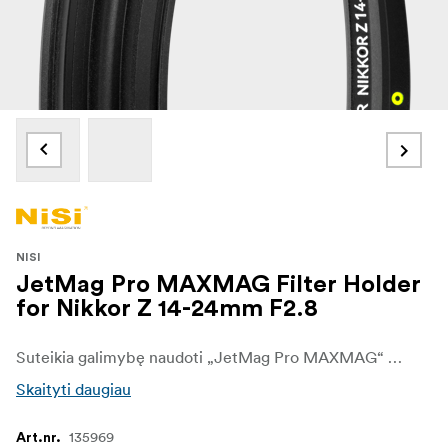
NISI
JetMag Pro MAXMAG Filter Holder
for Nikkor Z 14-24mm F2.8
Suteikia galimybę naudoti „JetMag Pro MAXMAG“ filtrus su objektyvu „Nikkor Z 14-24mm F2.8 S“, kuris neturi priekinio filtro sriegio. Sukurti itin kompaktiško dizaino, jie išlaiko švarius kraštus net ir ant itin plataus kampo objektyvų.
Skaityti daugiau
135969
Art.nr.