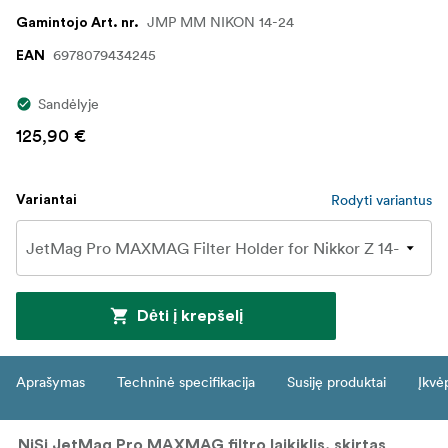
JMP MM NIKON 14-24
Gamintojo Art. nr.
6978079434245
EAN
Sandėlyje
125,90 €
Rodyti variantus
Variantai
Dėti į krepšelį
Aprašymas
Techninė specifikacija
Susiję produktai
Įkvė
NiSi JetMag Pro MAXMAG filtro laikiklis, skirtas