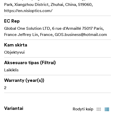
-
Sistemos magnetinė
Magnetinis greitis ir stabilumas
Park, Xiangzhou District, Zhuhai, China, 519060,
konstrukcija
leidžia greitai keisti filtrus, o
patentuotas
https://en.nisioptics.com/
fiksavimo mechanizmas
užtikrina stabilų montavimą,
užkertant kelią
atsitiktiniam išslydimui naudojimo metu.
EC Rep
Global One Solution LTD, 6 rue d'Armaillé 75017 Paris,
„JetMag Pro“ derina magnetinį
mechanizmą su saugia
France Jeffrey Lin, France,
GOS.business@hotmail.com
fiksavimo
funkcija.
Ši dviguba sistema
leidžia vartotojams
Kam skirta
greitai įdiegti ir
nuimti filtrus paprastai pasukant,
tuo
pačiu užtikrinant, kad filtrai liktų
saugiai savo vietoje net
Objektyvui
ir
Aksesuaro tipas (Filtrai)
sudėtingomis sąlygomis.
Laikiklis
Naudokite priekinį ir galinį metalinius objektyvo
Warranty (year(s))
dangtelius, kuriuos galima greitai uždėti ir nuimti, taip
2
užtikrinant apsaugą filtrams ir objektyvams.
Kas yra dėžutėje:
Variantai
Rodyti kaip
NiSi JetMag Pro MAXMAG filtro laikiklis