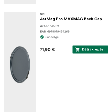
NISI
JetMag Pro MAXMAG Back Cap
135971
Art.nr.
6978079434269
EAN
Sandėlyje
71,90 €
Dėti į krepšelį