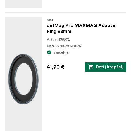
NISI
JetMag Pro MAXMAG Adapter
Ring 82mm
135972
Art.nr.
6978079434276
EAN
Sandėlyje
41,90 €
Dėti į krepšelį