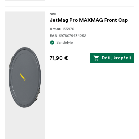
NISI
JetMag Pro MAXMAG Front Cap
135970
Art.nr.
6978079434252
EAN
Sandėlyje
71,90 €
Dėti į krepšelį