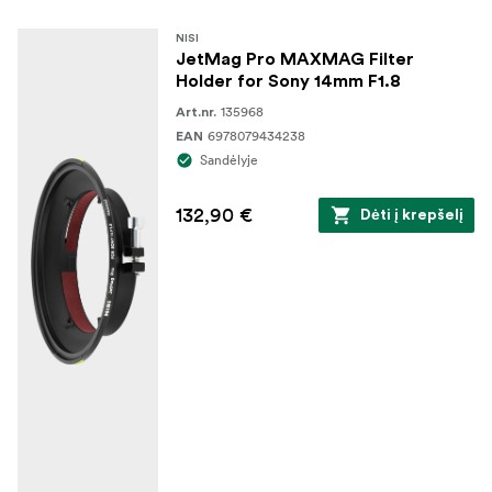
skirtas
Nikkor Z 14-24mm F2.8 S
NISI
JetMag Pro MAXMAG Filter
Holder for Sony 14mm F1.8
135968
Art.nr.
6978079434238
EAN
Sandėlyje
132,90 €
Dėti į krepšelį