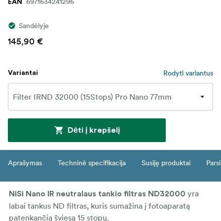
6971634241296
EAN
Sandėlyje
145,90 €
Rodyti variantus
Variantai
Dėti į krepšelį
Aprašymas
Techninė specifikacija
Susiję produktai
Parsi
yra
NiSi Nano IR neutralaus tankio filtras ND32000
labai tankus ND filtras, kuris sumažina į fotoaparatą
patenkančią šviesą 15 stopų.