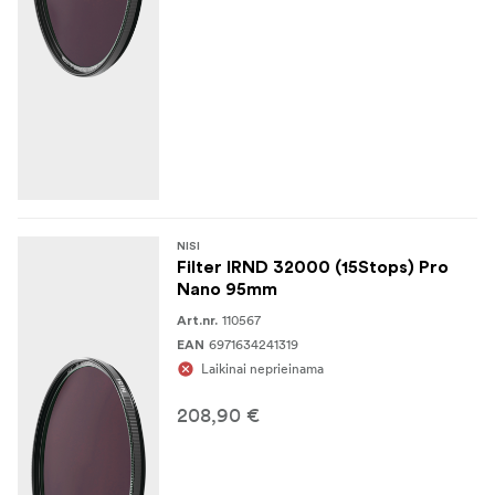
NISI
Filter IRND 32000 (15Stops) Pro
Nano 95mm
110567
Art.nr.
6971634241319
EAN
Laikinai neprieinama
208,90 €