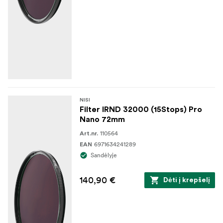
NISI
Filter IRND 32000 (15Stops) Pro
Nano 72mm
110564
Art.nr.
6971634241289
EAN
Sandėlyje
140,90 €
Dėti į krepšelį