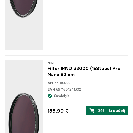
NISI
Filter IRND 32000 (15Stops) Pro
Nano 82mm
110566
Art.nr.
6971634241302
EAN
Sandėlyje
156,90 €
Dėti į krepšelį