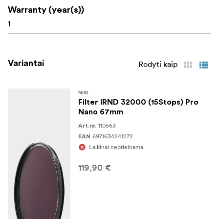
Warranty (year(s))
1
Variantai
Rodyti kaip
NISI
Filter IRND 32000 (15Stops) Pro
Nano 67mm
110563
Art.nr.
6971634241272
EAN
Laikinai neprieinama
119,90 €