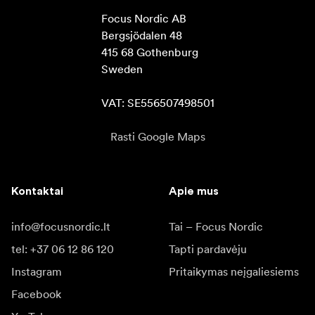
Focus Nordic AB

Bergsjödalen 48

415 68 Gothenburg

Sweden

VAT: SE556507498501
Rasti Google Maps
Kontaktai
Apie mus
info@focusnordic.lt
Tai – Focus Nordic
tel: +37 06 12 86 120
Tapti pardavėju
Instagram
Pritaikymas neįgaliesiems
Facebook