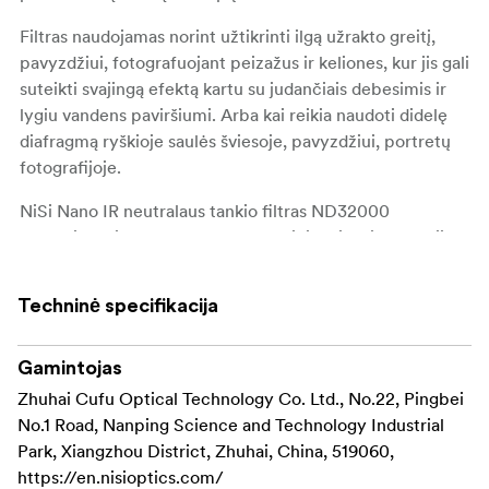
Filtras naudojamas norint užtikrinti ilgą užrakto greitį,
pavyzdžiui, fotografuojant peizažus ir keliones, kur jis gali
suteikti svajingą efektą kartu su judančiais debesimis ir
lygiu vandens paviršiumi. Arba kai reikia naudoti didelę
diafragmą ryškioje saulės šviesoje, pavyzdžiui, portretų
fotografijoje.
NiSi Nano IR neutralaus tankio filtras ND32000
pagamintas iš aukštos kokybės optinio stiklo iš Japonijos
ir abiejose pusėse padengtas daugiasluoksne
antirefleksine danga, kad užtikrintų maksimalų kontrastą
Techninė specifikacija
ir sumažintų akinimo ir atspindžių riziką.
Super kieta Nano danga atstumia vandenį ir riebalus, be
Gamintojas
to, filtrą lengva valyti. Speciali NiSi IR danga pašalina
Zhuhai Cufu Optical Technology Co. Ltd., No.22, Pingbei
infraraudonuosius spindulius ir padeda užtikrinti neutralų
No.1 Road, Nanping Science and Technology Industrial
spalvų atkūrimą net esant ilgam užrakto greičiui.
Park, Xiangzhou District, Zhuhai, China, 519060,
https://en.nisioptics.com/
Filtro žiedas pagamintas iš aliuminio ir yra tik 3,5 mm