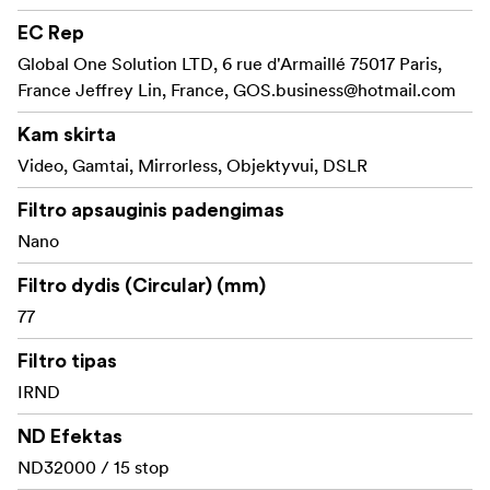
storio, todėl filtrą galima naudoti su plataus kampo
EC Rep
objektyvais nesukeliant vinjetavimo.
Global One Solution LTD, 6 rue d'Armaillé 75017 Paris,
France Jeffrey Lin, France,
Savybės
GOS.business@hotmail.com
Kam skirta
ND faktorius 32000, prailgina ekspoziciją 15 stopų
Video, Gamtai, Mirrorless, Objektyvui, DSLR
Itin plonas, matinis juodas rėmas, tik 3,5 mm storio
Filtro apsauginis padengimas
Nano
Aukščiausios kokybės optinis stiklas
Filtro dydis (Circular) (mm)
IR danga sumažina spalvų atspindžių riziką esant
77
ilgam užrakto greičiui
Nano danga atstumia vandenį, riebalus ir dulkes
Filtro tipas
IRND
Lengva valyti
ND Efektas
ND32000 / 15 stop