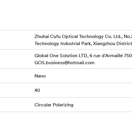
į.
dydžių.
Zhuhai Cufu Optical Technology Co. Ltd., No.
lvių
Technology Industrial Park, Xiangzhou District
Global One Solution LTD, 6 rue d'Armaillé 7501
viršių) ir akinimo efektą
GOS.business@hotmail.com
Nano
papildomas atsparumas aliejui bei vandeniui.
40
Circular Polarizing