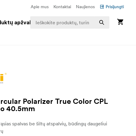
Apie mus
Kontaktai
Naujienos
Prisijungti
duktų apžvalga
ircular Polarizer True Color CPL
no 40.5mm
rąsias spalvas be šiltų atspalvių, būdingų daugeliui
rų