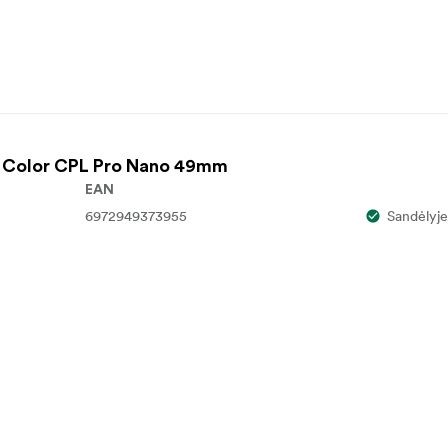
rue Color CPL Pro Nano 49mm
EAN
6972949373955
Sandėlyje