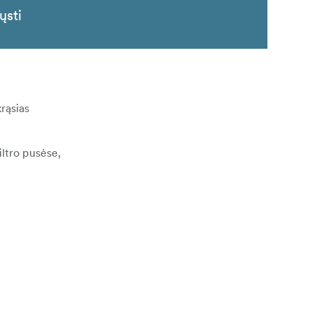
ųsti
krąsias
iltro pusėse,
 patvarumą.