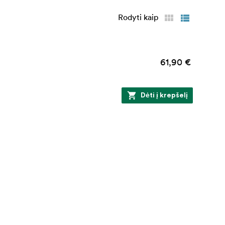
Rodyti kaip
61,90 €
Dėti į krepšelį