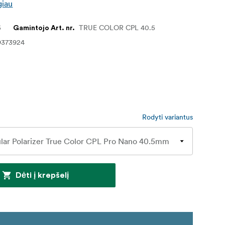
giau
5
TRUE COLOR CPL 40.5
Gamintojo Art. nr.
9373924
Rodyti variantus
Dėti į krepšelį