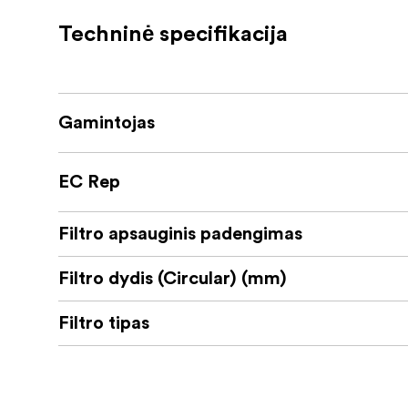
Šis filtras turi itin ploną „dviejų spalvų“ rėmel
Techninė specifikacija
Galima rinktis iš 40,5–105 mm filtro sriegių 
Unikalios savybės:
Užtikrina tikrąsias spalvas be šiltų atspa
Gamintojas
Itin plonas rėmelis, tik 4,9 mm
EC Rep
Pašalina atspindžius (nuo nemetalinių pa
Sumažina miglą peizažuose
Filtro apsauginis padengimas
Nano danga – atsparumas įbrėžimams ir 
Filtro dydis (Circular) (mm)
Filtro tipas