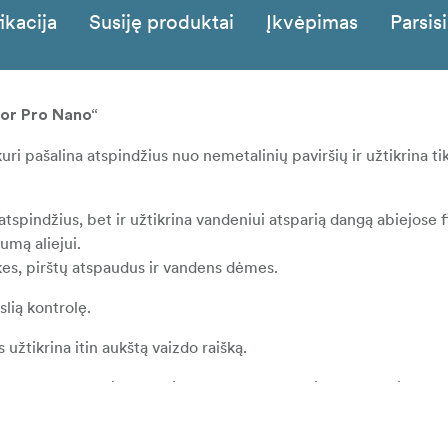
ikacija
Susiję produktai
Įkvėpimas
Parsisi
olor Pro Nano“
 kuri pašalina atspindžius nuo nemetalinių paviršių ir užtikrina ti
spindžius, bet ir užtikrina vandeniui atsparią dangą abiejose f
mą aliejui.
lkes, pirštų atspaudus ir vandens dėmes.
slią kontrolę.
žtikrina itin aukštą vaizdo raišką.
, kuri patamsina CPL kraštą, suteikdama papildomą
echnologiją
avimų įtaką ir apsaugo nuo kondensato susidarymo.