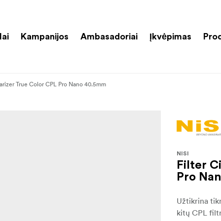
lai
Kampanijos
Ambasadoriai
Įkvėpimas
Pro
olarizer True Color CPL Pro Nano 40.5mm
NISI
Filter C
Pro Na
Užtikrina tik
kitų CPL filt