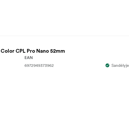
rue Color CPL Pro Nano 52mm
EAN
6972949373962
Sandėlyje