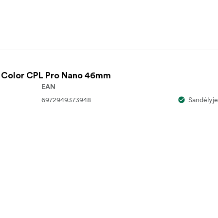
rue Color CPL Pro Nano 46mm
EAN
6972949373948
Sandėlyje