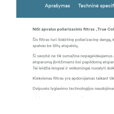
Aprašymas
Techninė specif
NiSi apvalus poliarizacinis filtras „True C
Šis filtras turi išskirtinę poliarizacinę dangą,
spalvas be šiltų atspalvių.
Ši savybė ne tik sumažina nepageidaujamus at
atsparumą įbrėžimams bei papildomą atsparu
Tai leidžia lengvai ir veiksmingai nuvalyti du
Kiekvienas filtras yra apdorojamas taikant tik
Dvipusės lygiavimo technologijos naudojimas u
NiSi True Color CPL naudoja
Cine Sealed t
Ši technologija sumažina temperatūros svyr