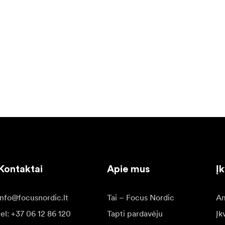
Kontaktai
Apie mus
Į
info@focusnordic.lt
Tai – Focus Nordic
Am
tel: +37 06 12 86 120
Tapti pardavėju
Įk