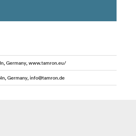
ln, Germany, www.tamron.eu/
öln, Germany,
info@tamron.de