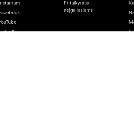
Instagram
Pritaikymas
Ka
neįgaliesiems
Facebook
Na
YouTube
Me
LinkedIn
Pr
at
r specialių pasiūlymų.
Aps
Prisijungti