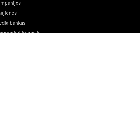
mpanijos
ujienos
dia bankas
ograminė įranga ir
naujinimai
ilankykite kitoje vietinėje svetainėje