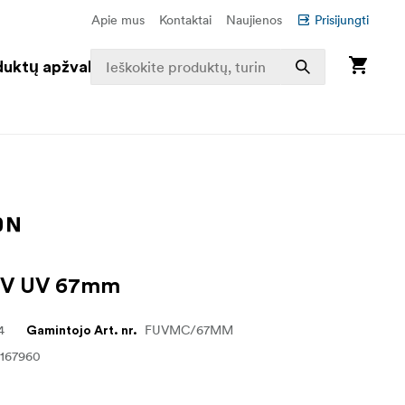
Apie mus
Kontaktai
Naujienos
Prisijungti
duktų apžvalga
 MV UV 67mm
4
FUVMC/67MM
Gamintojo Art. nr.
7167960