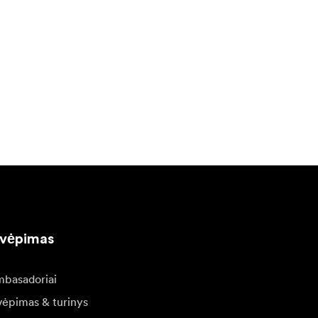
kvėpimas
basadoriai
vėpimas & turinys