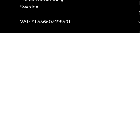
Sweden

VAT: SE556507498501
Rasti Google Maps
Naujienlaiškio prenumerata
Gaukite naujjienas paie produktus, įkvepiančių įdėjų i
Privatus klientas
Perpardavėjas