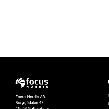
Focus Nordic AB

Bergsjödalen 48

415 68 Gothenburg
