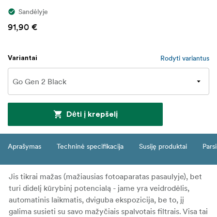
Sandėlyje
91,90 €
Rodyti variantus
Variantai
Dėti į krepšelį
Aprašymas
Techninė specifikacija
Susiję produktai
Parsi
Jis tikrai mažas (mažiausias fotoaparatas pasaulyje), bet
turi didelį kūrybinį potencialą - jame yra veidrodėlis,
automatinis laikmatis, dviguba ekspozicija, be to, jį
galima susieti su savo mažyčiais spalvotais filtrais. Visa tai