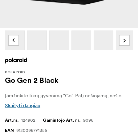
POLAROID
Go Gen 2 Black
Įamžinkite tikrą gyvenimą "Go". Patį nešiojamą, nešiojamą, bet kur pasiimamą "Polaroid Go Generation 2" momentinį fotoaparatą patobulino didelis diafragmos diapazonas, tikslus šviesos jutiklis ir tikslios ekspozicijos nustatymai, kad nuotraukos būtų dar geresnės.
Skaityti daugiau
124902
9096
Art.nr.
Gamintojo Art. nr.
9120096774355
EAN