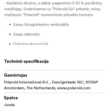
- klasikinio dizaino, o dabar pagaminta iš 30 % perdirbtų
medžiagų. Suderinamas su "Polaroid Go" plėvele, mūsų
mažiausiu "Polaroid" momentinės plėvelės formatu
Savęs fotografavimo veidrodėlis
Savęs laikmatis
Dviguba ekspozicija
Didelis diafragmos diapazonas (F9-F42)
Techninė specifikacija
Tikslus šviesos jutiklis
Tiksli, žmogui draugiška blykstė
Gamintojas
Polaroid International B.V. , Danzigerkade 16C, 1013AP
Vidinis įkraunamas ličio jonų akumuliatorius
Amsterdam, The Netherlands, www.polaroid.com
Pridedamas riešo dirželis ir USB-C įkrovimo laidas
Spalva
Suderinamas su "Polaroid Go" filtrais
Juoda