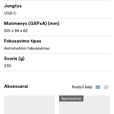
Veikia su "Polaroid Go" plėvele
Jungtys
USB-C
Juoda spalva
Matmenys (GXPxA) (mm)
105 x 84 x 62
Fokusavimo tipas
Automatinis fokusavimas
Svoris (g)
239
Aksesuarai
Rodyti kaip
Išpardavimas