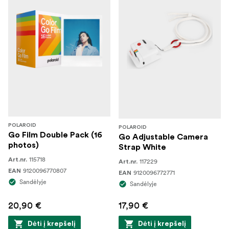
POLAROID
POLAROID
Go Film Double Pack (16
Go Adjustable Camera
photos)
Strap White
115718
Art.nr.
117229
Art.nr.
9120096770807
EAN
9120096772771
EAN
Sandėlyje
Sandėlyje
20,90 €
17,90 €
Dėti į krepšelį
Dėti į krepšelį