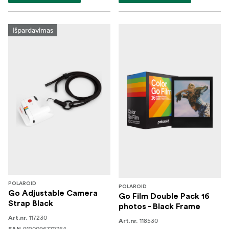
Išpardavimas
POLAROID
POLAROID
Go Adjustable Camera
Go Film Double Pack 16
Strap Black
photos - Black Frame
117230
Art.nr.
118530
Art.nr.
9120096772764
EAN