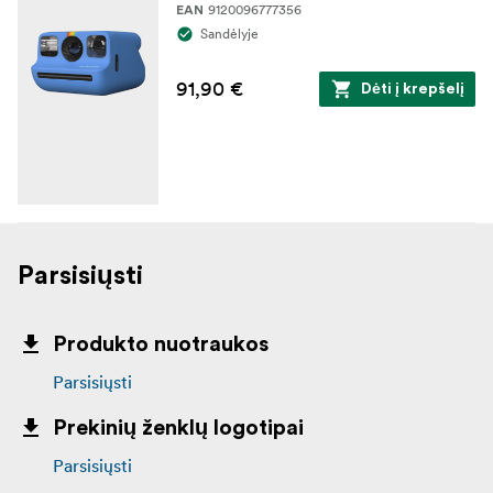
9120096777356
EAN
Sandėlyje
91,90 €
Dėti į krepšelį
Parsisiųsti
Produkto nuotraukos
Parsisiųsti
Prekinių ženklų logotipai
Parsisiųsti