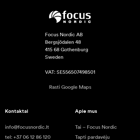
Focus Nordic AB

Bergsjödalen 48

415 68 Gothenburg

Sweden

VAT: SE556507498501
Rasti Google Maps
Kontaktai
Apie mus
info@focusnordic.lt
Tai – Focus Nordic
tel: +37 06 12 86 120
Tapti pardavėju