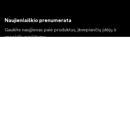
Naujienlaiškio prenumerata
Gaukite naujjienas paie produktus, įkvepiančių įdėjų ir
specialių pasiūlymų.
Privatus klientas
Perpardavėjas
Prisijungti
Apsilankykite kitoje vietinėje svetainėje