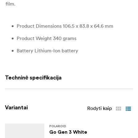
film.
Product Dimensions 106.5 x 83.8 x 64.6 mm
Product Weight 340 grams
Battery Lithium-Ion battery
Outer Shell ABS, PC
Shutter System 1/500-1sec
Techninė specifikacija
Aperture F14,4 and f32
Lens Polycarbonate resin fixed focus lens
Variantai
Rodyti kaip
Focal Length 63.75mm
Field of View Horizontal 38°, vertical 38,8°
POLAROID
Go Gen 3 White
Flash System Vacuum discharge tube storage