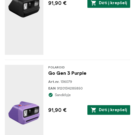
91,90 €
Dėti į krepšelį
POLAROID
Go Gen 3 Purple
136079
Art.nr.
9120134285850
EAN
Sandėlyje
91,90 €
Dėti į krepšelį