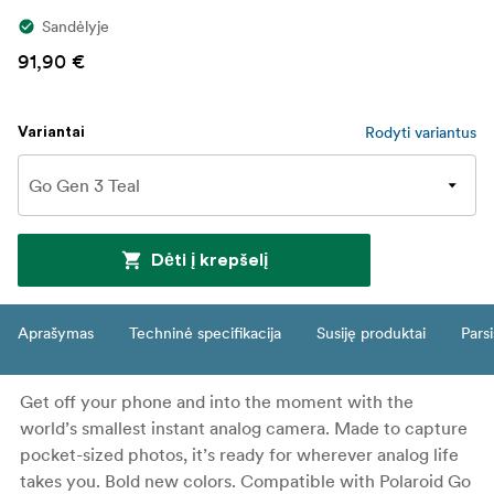
Sandėlyje
91,90 €
Rodyti variantus
Variantai
Dėti į krepšelį
Aprašymas
Techninė specifikacija
Susiję produktai
Parsi
Get off your phone and into the moment with the
world’s smallest instant analog camera. Made to capture
pocket-sized photos, it’s ready for wherever analog life
takes you. Bold new colors. Compatible with Polaroid Go