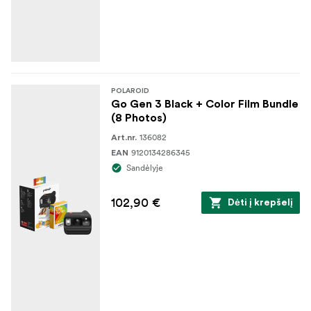
POLAROID
Go Gen 3 Black + Color Film Bundle
(8 Photos)
136082
Art.nr.
9120134286345
EAN
Sandėlyje
102,90 €
Dėti į krepšelį