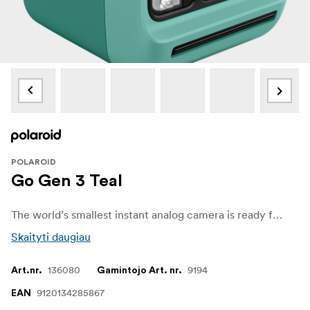
POLAROID
Go Gen 3 Teal
The world’s smallest instant analog camera is ready for wherever analog life takes you. With a selfie mirror, self timer, and double exposure mode, Go Gen 3 adds a fresh lens and stronger flash for clearer shots in any light, and more zoomed-in selfies with less glare.
Skaityti daugiau
136080
9194
Art.nr.
Gamintojo Art. nr.
9120134285867
EAN