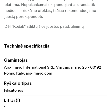
platuma. Nepakankamai eksponuojant atsiranda tik
nedidelis triukšmo efektas, tačiau rekomenduojame
juostą pereksponuoti.
Dėl "Kodak" atliktų šios juostos patobulinimų
skaitmeninimo rezultatai yra puikūs apdorojant ją vėliau.
Charakteristikos:
Techninė specifikacija
Spalvotas negatyvas
Gamintojas
250 ISO (be DX kodo)
Ars-imago International SRL, Via caio mario 25 - 00192
ECN-2 procesas
Roma, Italy, ars-imago.com
Dienos šviesa
Ryškalo tipas
Fiksatorius
Smulkus grūdėtumas
Litrai (l)
Idealiai tinka skenavimui
1