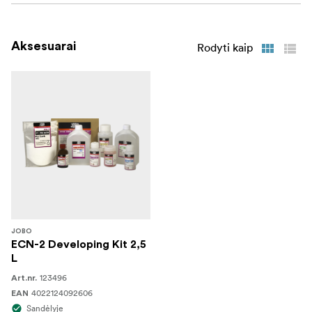
Lengvas vėlesnis apdorojimas
Profesionali kino juosta
Aksesuarai
Rodyti kaip
JOBO
ECN-2 Developing Kit 2,5
L
123496
Art.nr.
4022124092606
EAN
Sandėlyje