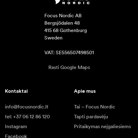
Focus Nordic AB

Bergsjödalen 48

415 68 Gothenburg

Sweden

VAT: SE556507498501
Rasti Google Maps
Kontaktai
Apie mus
info@focusnordic.lt
Tai – Focus Nordic
tel: +37 06 12 86 120
Tapti pardavėju
Instagram
Pritaikymas neįgaliesiems
Facebook