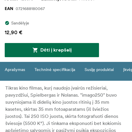
0721688180067
EAN
Sandėlyje
12,90 €
Dėti į krepšelį
Aprašymas
Techninė specifikacija
Susiję produktai
Įkvė
Tikras kino filmas, kurį naudojo įvairūs režisieriai,
pavyzdžiui, Spielbergas ir Nolanas. "imago250" buvo
suvyniojama iš didelių kino juostos ritinių į 35 mm
kasetes, skirtas 35 mm fotoaparatams (iš šviežios
juostos). Tai 250 ISO juosta, skirta fotografuoti dienos
šviesoje (5500 K°). Ji tinkama eksponuoti bet kokiomis
apšvietimo sąlygomis ir pasižymi puikia ekspozicijos