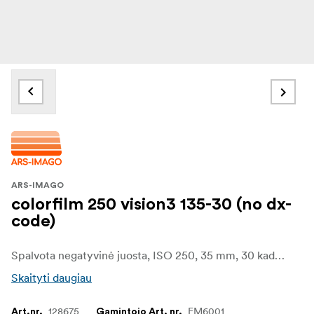
ARS-IMAGO
colorfilm 250 vision3 135-30 (no dx-
code)
Spalvota negatyvinė juosta, ISO 250, 35 mm, 30 kadrų, ECN-2 procesas.
Skaityti daugiau
128675
FM6001
Art.nr.
Gamintojo Art. nr.