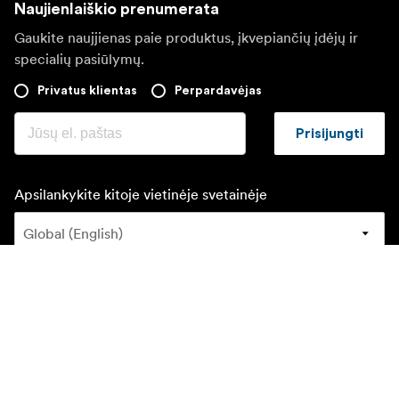
Naujienlaiškio prenumerata
Gaukite naujjienas paie produktus, įkvepiančių įdėjų ir
specialių pasiūlymų.
Privatus klientas
Perpardavėjas
Prisijungti
Apsilankykite kitoje vietinėje svetainėje
©
2026
Focus Nordic