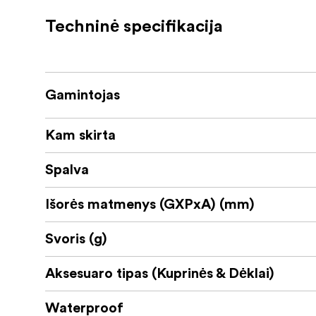
Temperature resistant from -30° up to
Techninė specifikacija
Rubberized handle
Stackable
Gamintojas
Two eyelets for padlocks
Kam skirta
Optional accessories: carry strap, lid 
Spalva
Išorės matmenys (GXPxA) (mm)
Svoris (g)
Aksesuaro tipas (Kuprinės & Dėklai)
Waterproof