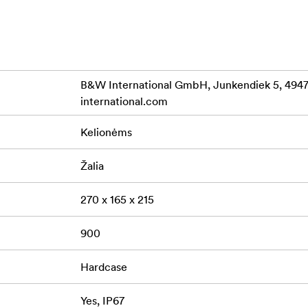
 +80° C
B&W International GmbH, Junkendiek 5, 49
international.com
Kelionėms
pocket, mesh bag and panel frame
Žalia
270 x 165 x 215
900
Hardcase
Yes, IP67