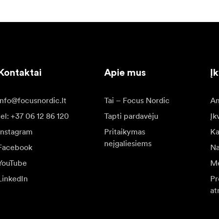
Kontaktai
Apie mus
Į
info@focusnordic.lt
Tai – Focus Nordic
Am
tel: +37 06 12 86 120
Tapti pardavėju
Įk
Instagram
Pritaikymas
Ka
neįgaliesiems
Facebook
Na
YouTube
Me
LinkedIn
Pr
at