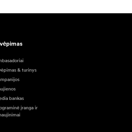
kvėpimas
basadoriai
vėpimas & turinys
mpanijos
ujienos
dia bankas
ograminė įranga ir
naujinimai