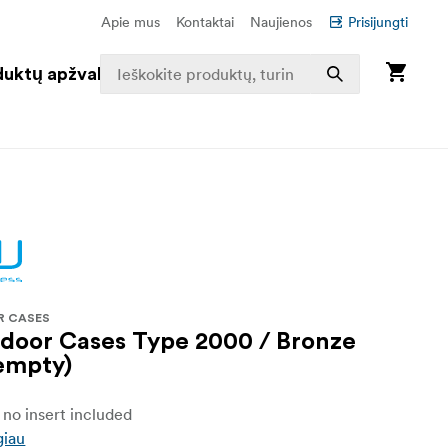
Apie mus
Kontaktai
Naujienos
Prisijungti
duktų apžvalga
R CASES
oor Cases Type 2000 / Bronze
empty)
no insert included
giau