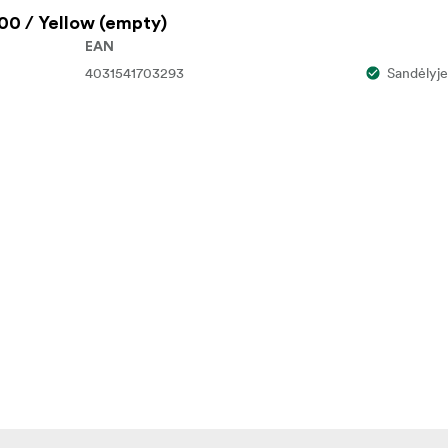
0 / Yellow (empty)
EAN
4031541703293
Sandėlyje