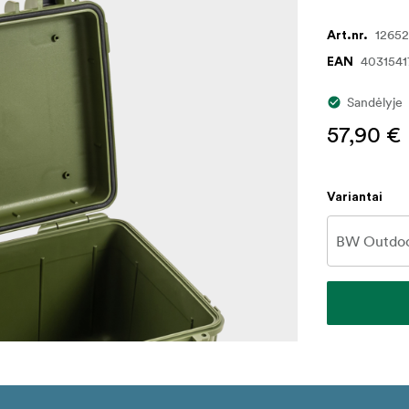
1265
Art.nr.
4031541
EAN
Sandėlyje
57,90 €
Variantai