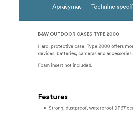
Aprašymas
Techninė specif
B&W OUTDOOR CASES TYPE 2000
Hard, protective case. Type 2000 offers mor
devices, batteries, cameras and accessories.
Foam insert not included.
Features
Strong, dustproof, waterproof (IP67 cer
Case shell made of polypropylene
Automatic air pressure compensation v