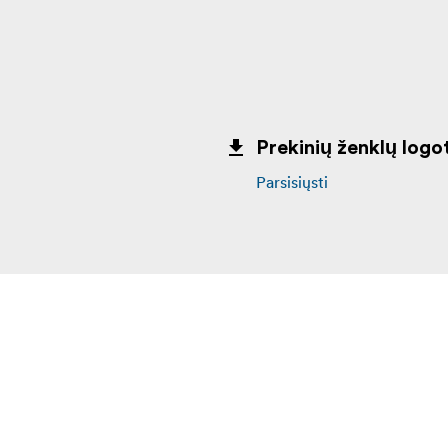
Prekinių ženklų logot
Parsisiųsti