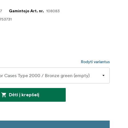
27
108083
Gamintojo Art. nr.
753731
Rodyti variantus
Dėti į krepšelį