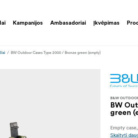
lai
Kampanijos
Ambasadoriai
Įkvėpimas
Pro
čiai
BW Outdoor Cases Type 2000 / Bronze green (empty)
B&W OUTDOO
BW Outd
green (
Empty case, 
Skaityti dau