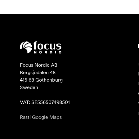
Focus Nordic AB

Bergsjödalen 48

415 68 Gothenburg

Sweden

VAT: SE556507498501
Rasti Google Maps