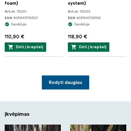
foam)
system)
112251
112252
Art.nr.
Art.nr.
4031541703323
4031541703392
EAN
EAN
Sandėlyje
Sandėlyje
110,90 €
118,90 €
Dėti į krepšelį
Dėti į krepšelį
Rodyti daugiau
Įkvėpimas