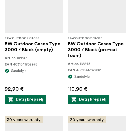
B&W OUTDOOR CASES
B&W OUTDOOR CASES
BW Outdoor Cases Type
BW Outdoor Cases Type
3000 / Black (empty)
3000 / Black (pre-cut
foam)
112247
Art.nr.
112248
4031541702975
Art.nr.
EAN
4031541702982
Sandėlyje
EAN
Sandėlyje
92,90 €
110,90 €
Dėti į krepšelį
Dėti į krepšelį
30 years warranty
30 years warranty