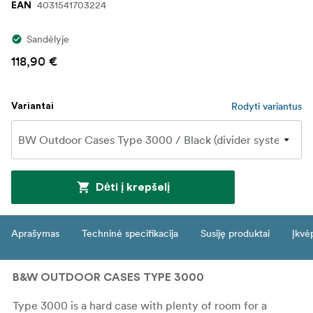
4031541703224
EAN
Sandėlyje
118,90 €
Rodyti variantus
Variantai
Dėti į krepšelį
Aprašymas
Techninė specifikacija
Susiję produktai
Įkvė
B&W OUTDOOR CASES TYPE 3000
Type 3000 is a hard case with plenty of room for a