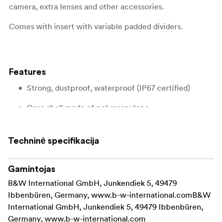
camera, extra lenses and other accessories.
Comes with insert with variable padded dividers.
Features
Strong, dustproof, waterproof (IP67 certified)
Case shell made of polypropylene
Automatic air pressure compensation valve
Techninė specifikacija
Temperature resistant from -30° up to +80° C
Rubberized handle
Gamintojas
B&W International GmbH, Junkendiek 5, 49479
Stackable
Ibbenbüren, Germany, www.b-w-international.comB&W
International GmbH, Junkendiek 5, 49479 Ibbenbüren,
Two eyelets for padlocks
Germany, www.b-w-international.com