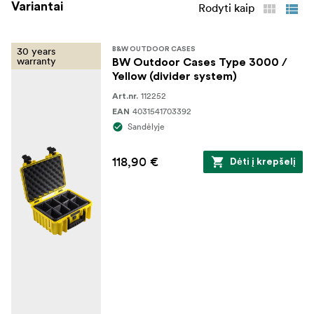
Variantai
Rodyti kaip
30 years
B&W OUTDOOR CASES
warranty
BW Outdoor Cases Type 3000 /
Yellow (divider system)
112252
Art.nr.
4031541703392
EAN
Sandėlyje
118,90 €
Dėti į krepšelį