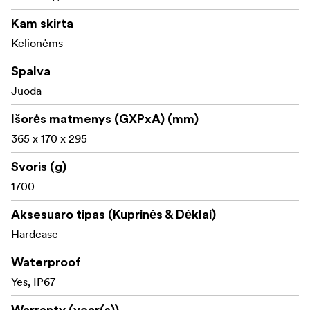
Optional accessories: carry strap, lid pocket, mesh
bag and panel frame
Kam skirta
Kelionėms
Spalva
Juoda
Išorės matmenys (GXPxA) (mm)
365 x 170 x 295
Svoris (g)
1700
Aksesuaro tipas (Kuprinės & Dėklai)
Hardcase
Waterproof
Yes, IP67
Warranty (year(s))