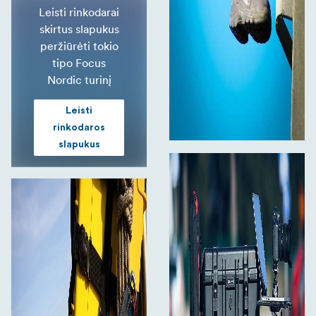
Leisti rinkodarai
skirtus slapukus
peržiūrėti tokio
tipo Focus
Nordic turinį
Leisti
rinkodaros
slapukus