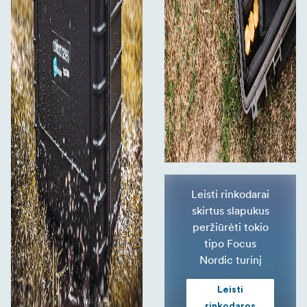
Leisti rinkodarai
skirtus slapukus
peržiūrėti tokio
tipo Focus
Nordic turinį
Leisti
rinkodaros