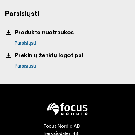
Parsisiųsti
Produkto nuotraukos
Parsisiųsti
Prekinių ženklų logotipai
Parsisiųsti
Focus Nordic AB

Bergsjödalen 48
