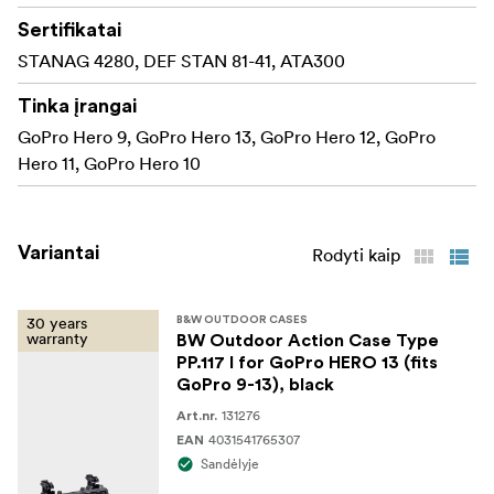
Sertifikatai
STANAG 4280, DEF STAN 81-41, ATA300
Tinka įrangai
GoPro Hero 9, GoPro Hero 13, GoPro Hero 12, GoPro
Hero 11, GoPro Hero 10
Variantai
Rodyti kaip
30 years
B&W OUTDOOR CASES
warranty
BW Outdoor Action Case Type
PP.117 I for GoPro HERO 13 (fits
GoPro 9-13), black
131276
Art.nr.
4031541765307
EAN
Sandėlyje