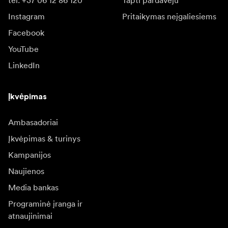
tel: +37 06 12 86 120
Tapti pardavėju
Instagram
Pritaikymas neįgaliesiems
Facebook
YouTube
LinkedIn
Įkvėpimas
Ambasadoriai
Įkvėpimas & turinys
Kampanijos
Naujienos
Media bankas
Programinė įranga ir
atnaujinimai