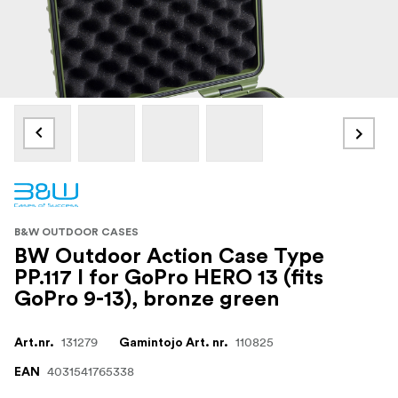
B&W OUTDOOR CASES
BW Outdoor Action Case Type
PP.117 I for GoPro HERO 13 (fits
GoPro 9-13), bronze green
131279
110825
Art.nr.
Gamintojo Art. nr.
4031541765338
EAN