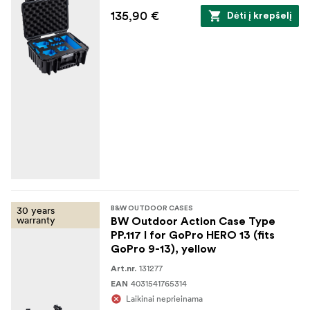
135,90 €
Dėti į krepšelį
30 years
B&W OUTDOOR CASES
warranty
BW Outdoor Action Case Type
PP.117 I for GoPro HERO 13 (fits
GoPro 9-13), yellow
131277
Art.nr.
4031541765314
EAN
Laikinai neprieinama