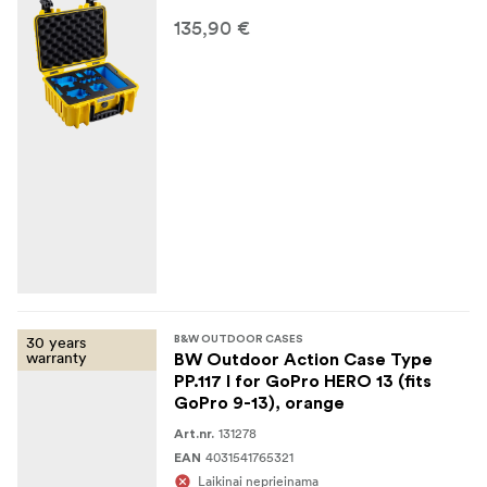
135,90 €
30 years
B&W OUTDOOR CASES
warranty
BW Outdoor Action Case Type
PP.117 I for GoPro HERO 13 (fits
GoPro 9-13), orange
131278
Art.nr.
4031541765321
EAN
Laikinai neprieinama