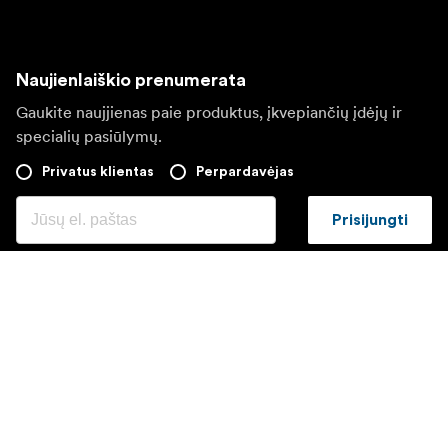
Naujienlaiškio prenumerata
Gaukite naujjienas paie produktus, įkvepiančių įdėjų ir
specialių pasiūlymų.
Privatus klientas
Perpardavėjas
Prisijungti
Apsilankykite kitoje vietinėje svetainėje