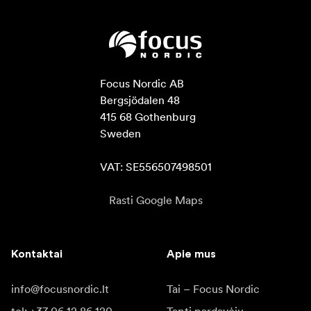
Focus Nordic AB

Bergsjödalen 48

415 68 Gothenburg

Sweden

VAT: SE556507498501
Rasti Google Maps
Kontaktai
Apie mus
info@focusnordic.lt
Tai – Focus Nordic