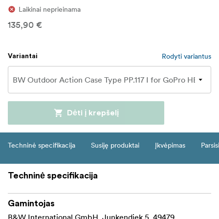
Laikinai neprieinama
135,90 €
Rodyti variantus
Variantai
Dėti į krepšelį
Techninė specifikacija
Susiję produktai
Įkvėpimas
Parsis
Techninė specifikacija
Gamintojas
B&W International GmbH, Junkendiek 5, 49479