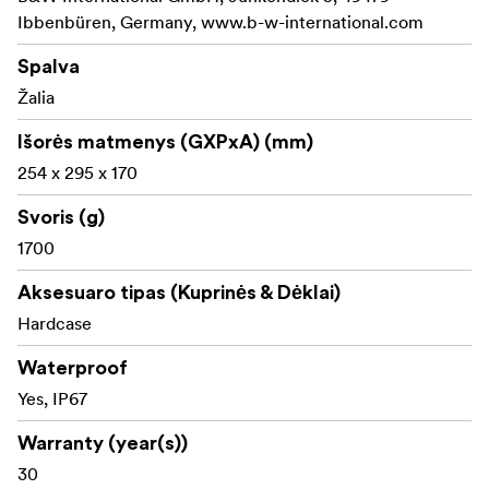
Ibbenbüren, Germany, www.b-w-international.com
Spalva
Žalia
Išorės matmenys (GXPxA) (mm)
254 x 295 x 170
Svoris (g)
1700
Aksesuaro tipas (Kuprinės & Dėklai)
Hardcase
Waterproof
Yes, IP67
Warranty (year(s))
30