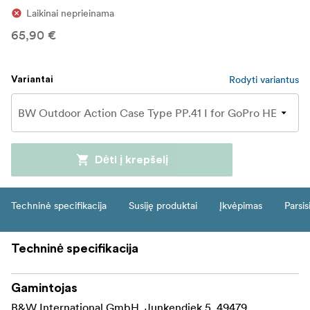
Laikinai neprieinama
65,90 €
Rodyti variantus
Variantai
Dėti į krepšelį
Techninė specifikacija
Susiję produktai
Įkvėpimas
Parsis
Techninė specifikacija
Gamintojas
B&W International GmbH, Junkendiek 5, 49479