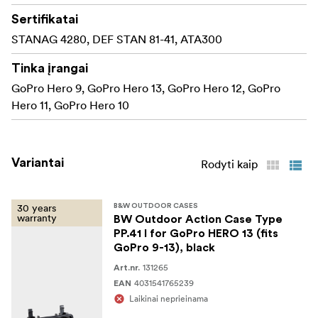
Sertifikatai
STANAG 4280, DEF STAN 81-41, ATA300
Tinka įrangai
GoPro Hero 9, GoPro Hero 13, GoPro Hero 12, GoPro
Hero 11, GoPro Hero 10
Variantai
Rodyti kaip
30 years
B&W OUTDOOR CASES
warranty
BW Outdoor Action Case Type
PP.41 I for GoPro HERO 13 (fits
GoPro 9-13), black
131265
Art.nr.
4031541765239
EAN
Laikinai neprieinama