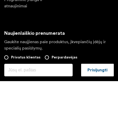
atnaujinimai
Naujienlaiškio prenumerata
Gaukite naujjienas paie produktus, įkvepiančių įdėjų ir
specialių pasiūlymų.
Privatus klientas
Perpardavėjas
Prisijungti
Apsilankykite kitoje vietinėje svetainėje