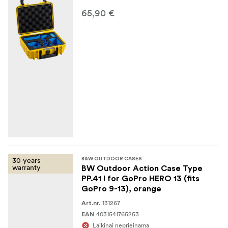
65,90 €
30 years
B&W OUTDOOR CASES
warranty
BW Outdoor Action Case Type
PP.41 I for GoPro HERO 13 (fits
GoPro 9-13), orange
131267
Art.nr.
4031541765253
EAN
Laikinai neprieinama