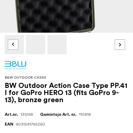
B&W OUTDOOR CASES
BW Outdoor Action Case Type PP.41
I for GoPro HERO 13 (fits GoPro 9-
13), bronze green
131268
110818
Art.nr.
Gamintojo Art. nr.
4031541765260
EAN