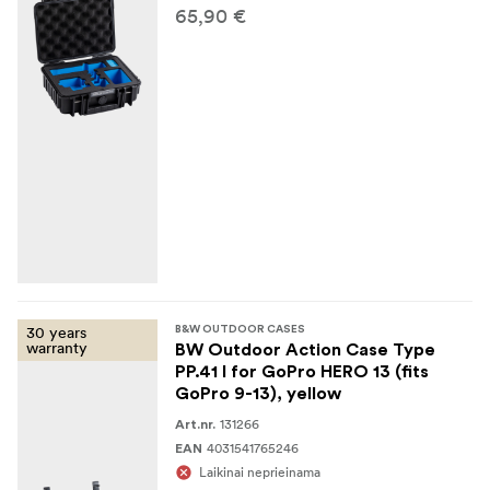
65,90 €
30 years
B&W OUTDOOR CASES
warranty
BW Outdoor Action Case Type
PP.41 I for GoPro HERO 13 (fits
GoPro 9-13), yellow
131266
Art.nr.
4031541765246
EAN
Laikinai neprieinama