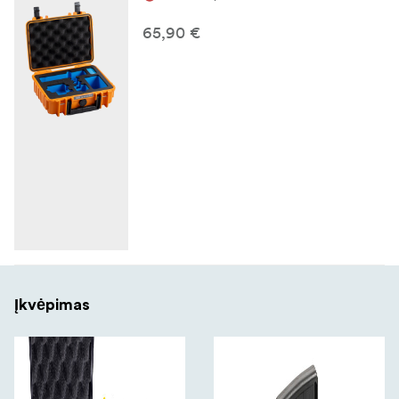
65,90 €
Įkvėpimas