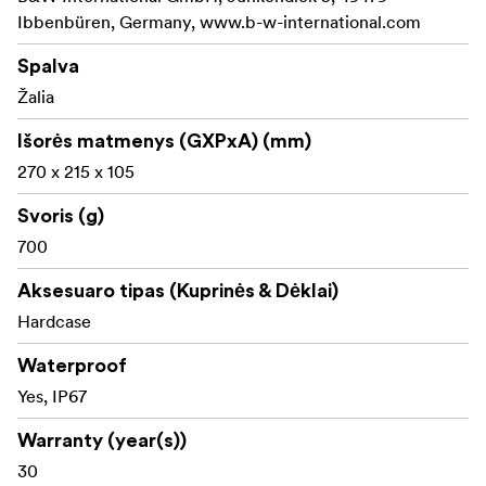
Ibbenbüren, Germany, www.b-w-international.com
Spalva
Žalia
Išorės matmenys (GXPxA) (mm)
270 x 215 x 105
Svoris (g)
700
Aksesuaro tipas (Kuprinės & Dėklai)
Hardcase
Waterproof
Yes, IP67
Warranty (year(s))
30