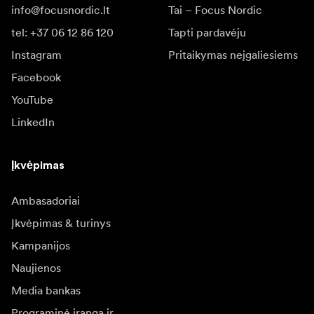
info@focusnordic.lt
Tai – Focus Nordic
tel: +37 06 12 86 120
Tapti pardavėju
Instagram
Pritaikymas neįgaliesiems
Facebook
YouTube
LinkedIn
Įkvėpimas
Ambasadoriai
Įkvėpimas & turinys
Kampanijos
Naujienos
Media bankas
Programinė įranga ir