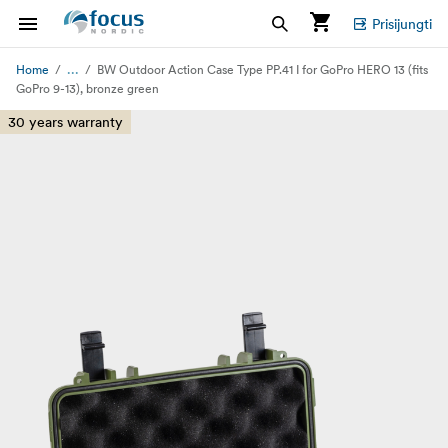
Prisijungti
...
Home
BW Outdoor Action Case Type PP.41 I for GoPro HERO 13 (fits
GoPro 9-13), bronze green
30 years warranty