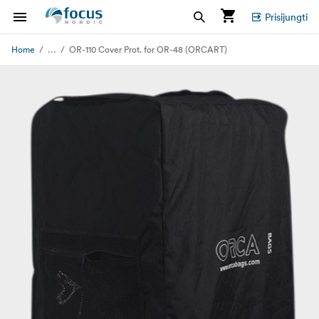
Prisijungti
...
Home
OR-110 Cover Prot. for OR-48 (ORCART)