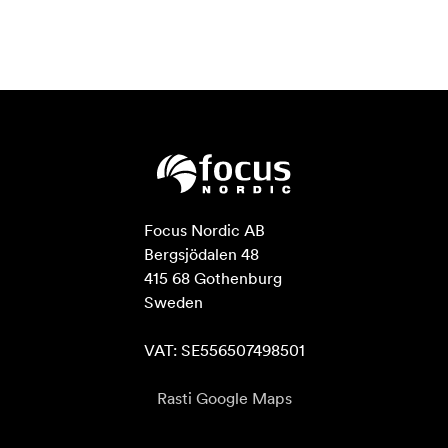
Focus Nordic AB

Bergsjödalen 48

415 68 Gothenburg

Sweden

VAT: SE556507498501
Rasti Google Maps