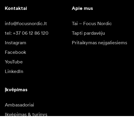
Kontaktai
Apie mus
info@focusnordic.lt
Tai – Focus Nordic
tel: +37 06 12 86 120
Tapti pardavėju
Instagram
Pritaikymas neįgaliesiems
Facebook
YouTube
LinkedIn
Įkvėpimas
Ambasadoriai
Įkvėpimas & turinys
Kampanijos
Naujienos