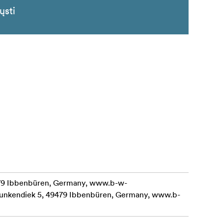
ųsti
479 Ibbenbüren, Germany, www.b-w-
Junkendiek 5, 49479 Ibbenbüren, Germany, www.b-