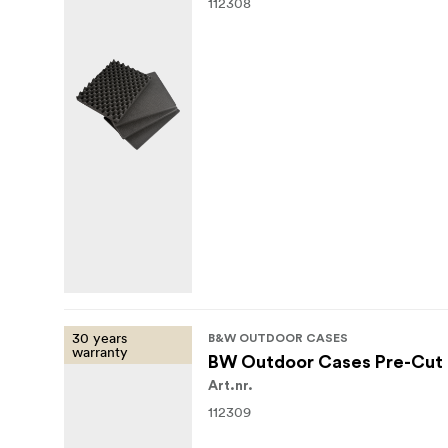
112308
30 years
B&W OUTDOOR CASES
warranty
BW Outdoor Cases Pre-Cut 
Art.nr.
112309