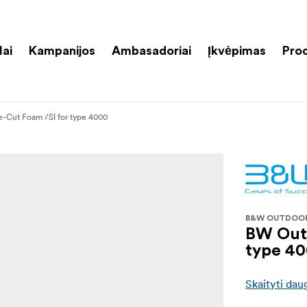
lai
Kampanijos
Ambasadoriai
Įkvėpimas
Pro
-Cut Foam /SI for type 4000
B&W OUTDOO
BW Outd
type 4
Skaityti dau