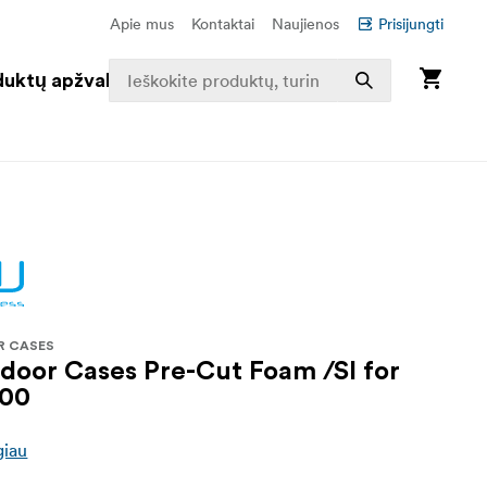
Apie mus
Kontaktai
Naujienos
Prisijungti
duktų apžvalga
R CASES
oor Cases Pre-Cut Foam /SI for
000
giau