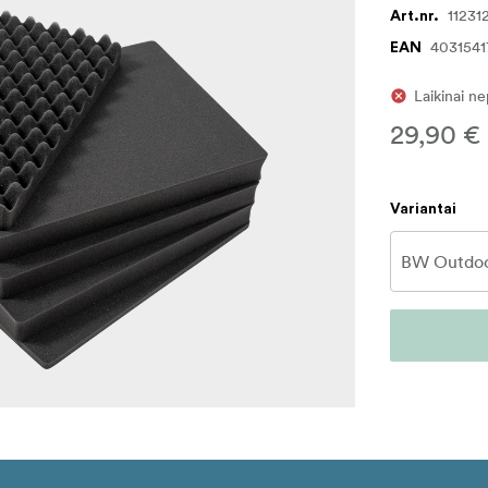
11231
Art.nr.
403154
EAN
Laikinai n
29,90 €
Variantai