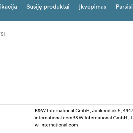
ikacija
Susiję produktai
Įkvėpimas
Parsisi
SI
B&W International GmbH, Junkendiek 5, 49
international.comB&W International GmbH, 
w-international.com