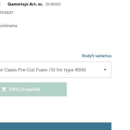
2
SI/4000
Gamintojo Art. nr.
1703637
eprieinama
Rodyti variantus
Dėti į krepšelį