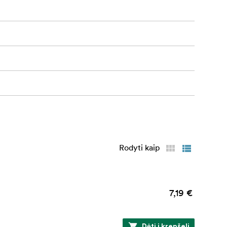
Rodyti kaip
7,19 €
Dėti į krepšelį