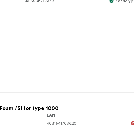
4031541703613
Sandėlyje
Foam /SI for type 1000
EAN
4031541703620