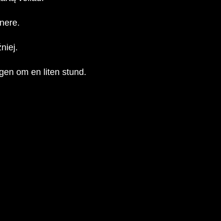
enere.
niej.
igen om en liten stund.