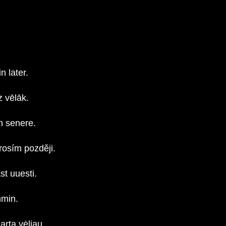
 later.
z vēlāk.
n senere.
rosím později.
t uuesti.
mmin.
rtą vėliau.