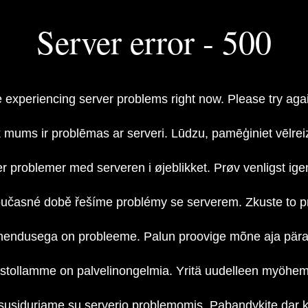
Server error - 500
 experiencing server problems right now. Please try again
 mums ir problēmas ar serveri. Lūdzu, pamēģiniet vēlrei
er problemer med serveren i øjeblikket. Prøv venligst ige
oučasné době řešíme problémy se serverem. Zkuste to p
hendusega on probleeme. Palun proovige mõne aja päras
stollamme on palvelinongelmia. Yritä uudelleen myöhe
susiduriame su serverio problemomis. Pabandykite dar ka