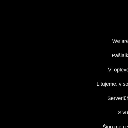
We are
Pašlaik
Vi oplev
Litujeme, v s
Serveriü
Sivu
Šiuo metu 