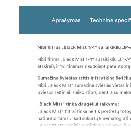
Aprašymas
Techninė specif
NiSi filtras „Black Mist 1/4“ su laikikliu „IP
NiSi filtras „Black Mist 1/4“ su laikikliu „IP-
atskirai), ir tvirtinamas naudojant patentuotą
Sumažina šviesias sritis ir išryškina šešėli
NiSi „Black Mist“ sumažina šviesias vietas ir
Šviesos šaltiniai išlaiko stiprų centrą su malo
„Black Mist“ tinka daugeliui taikymų:
„Black Mist“ filtrai tinka ne tik portretų foto
natiurmortams… kad sukurtų kinematografin
„Black Mist“ suteikia papildomą spindesį ir 