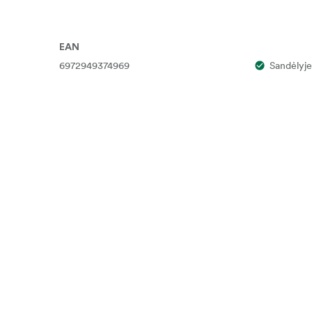
laikant skiriamąją gebą
EAN
6972949374969
Sandėlyje