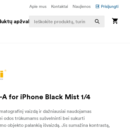
Apie mus
Kontaktai
Naujienos
Prisijungti
duktų apžvalga
P-A for iPhone Black Mist 1/4
matografinį vaizdą ir dažniausiai naudojamas
i odos trūkumams sušvelninti bei sukurti
mo objekto palankią išvaizdą. Jis sumažina kontrastą,