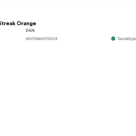
e Streak Orange
EAN
6972949375003
Sandėlyje