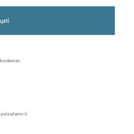
ųsti
arduodamas
, peizažams ir