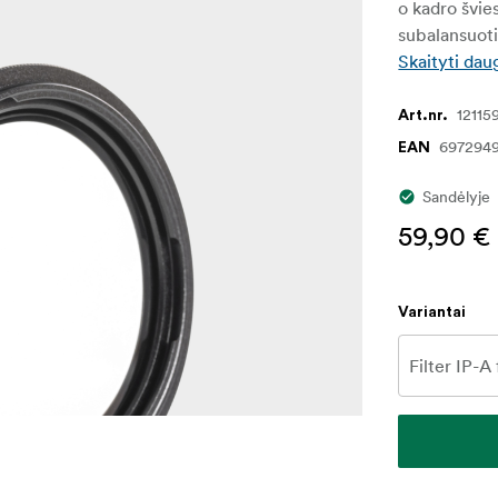
o kadro švie
subalansuoti
Skaityti dau
12115
Art.nr.
697294
EAN
Sandėlyje
59,90 €
Variantai