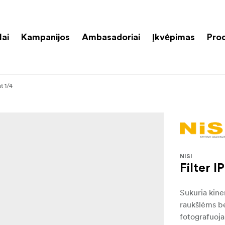
lai
Kampanijos
Ambasadoriai
Įkvėpimas
Pro
t 1/4
NISI
Filter I
Sukuria kine
raukšlėms be
fotografuoja