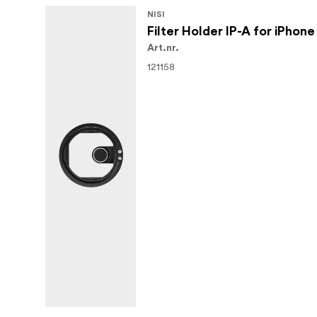
NISI
Kontrastas ir ryškumas yra sumažinti, iš
Filter Holder IP-A for iPhone
Art.nr.
121158