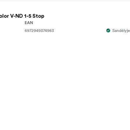
Color V-ND 1-5 Stop
EAN
6972949374983
Sandėlyje