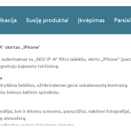
ikacija
Susiję produktai
Įkvėpimas
Parsisi
-A“ skirtas „iPhone“
A“ suderinamas su „NiSi IP-A“ filtro laikikliu, skirtu „iPhone“ (p
 greitojo bajoneto tvirtinimą.
us
 išryškina šešėlius, užtikrindamas gerai subalansuotą kontrastą.
niu šviesos šaltinio spindesiu.
grafijai, bet ir kitoms scenoms, pavyzdžiui, naktinei fotografijai
ę atmosferą.
gradientus scenos šviesioms vietoms.