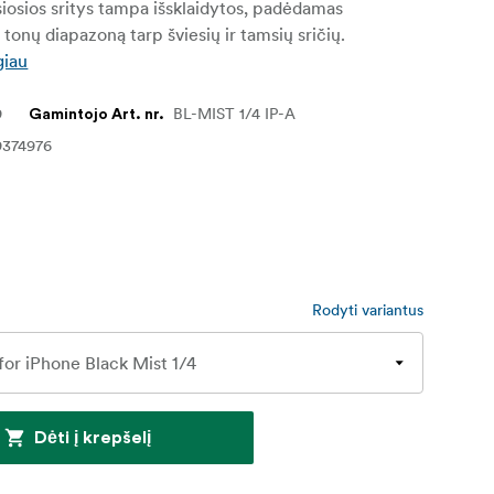
siosios sritys tampa išsklaidytos, padėdamas
 tonų diapazoną tarp šviesių ir tamsių sričių.
giau
9
BL-MIST 1/4 IP-A
Gamintojo Art. nr.
9374976
Rodyti variantus
Dėti į krepšelį