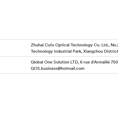
au panašus į filmą, su lygesne, švelnia tekstūra aplink šviesias vi
uderinkite apskrito filtro bajonetą su trimis montavimo pozicijom
ampa su IP-A laikiklio anga, ir pasukite pagal laikrodžio rodyklę, k
ojo apskrito filtro tris bajonetus su trimis skylėmis filtro spaustu
Zhuhai Cufu Optical Technology Co. Ltd., No.
 jungtys yra visiškai suderintos su apvalaus filtro spaustuko anga, 
Technology Industrial Park, Xiangzhou District
Global One Solution LTD, 6 rue d'Armaillé 7501
liu „iPhone®“ (parduodamas atskirai)
GOS.business@hotmail.com
ntrastą
bę