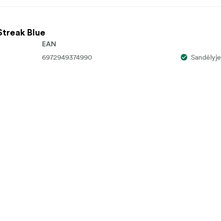
 Streak Blue
EAN
6972949374990
Sandėlyje