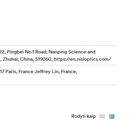
etas.
is.
ad
ko angoje,
22, Pingbei No.1 Road, Nanping Science and
tada pasukite
, Zhuhai, China, 519060, https://en.nisioptics.com/
7 Paris, France Jeffrey Lin, France,
Rodyti kaip