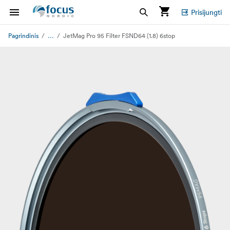
Prisijungti
...
Pagrindinis
JetMag Pro 95 Filter FSND64 (1.8) 6stop