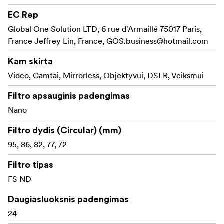
situacijose.
EC Rep
Patentuota
Stabilus fiksavimo mechanizmas:
Global One Solution LTD, 6 rue d'Armaillé 75017 Paris,
fiksavimo konstrukcija užtikrina filtrų saugumą,
France Jeffrey Lin, France,
GOS.business@hotmail.com
netgi sukraunant kelis filtrus dinamiškoje aplinkoje.
Kam skirta
Vengia vinjetavimo
Itin ploni rėmeliai:
Video, Gamtai, Mirrorless, Objektyvui, DSLR, Veiksmui
plačiakampiais objektyvais, leidžia gauti ryškius,
aiškius kadrus be kraštų iškraipymų.
Filtro apsauginis padengimas
Nano
Kiekvienas filtro
Spalvomis pažymėtos rankenos:
tipas turi spalvą atitinkančią rankeną, kad būtų
Filtro dydis (Circular) (mm)
lengva atpažinti ir greitai pasiekti reikiamą filtrą.
95, 86, 82, 77, 72
Išlaisvinkite savo kūrybinį procesą su NiSi JETMAG
Filtro tipas
filtrais – sukurtais greičiui, tikslumui ir ilgaamžiškumui.
FS ND
Kas yra dėžutėje:
Daugiasluoksnis padengimas
NiSi JetMag Pro 95 filtras FSND64 (1,8) 6 stopai
24