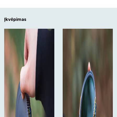
Įkvėpimas