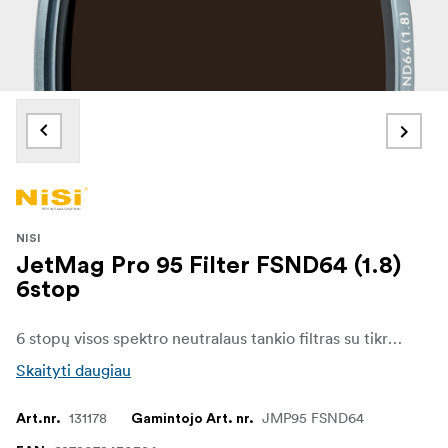
NISI
JetMag Pro 95 Filter FSND64 (1.8)
6stop
6 stopų visos spektro neutralaus tankio filtras su tikrojo spalvų perdavimo savybėmis. „NiSi“ „JETMAG“ filtrai sukurti fotografams ir videografams, kuriems kiekviename kadre svarbus greitis, stabilumas ir universalumas. Dėl unikalios magnetinės konstrukcijos šiuos filtrus galima greitai ir patikimai keisti, todėl kūrėjai gali lengvai prisitaikyti prie besikeičiančių apšvietimo ir fotografavimo sąlygų.
Skaityti daugiau
131178
JMP95 FSND64
Art.nr.
Gamintojo Art. nr.