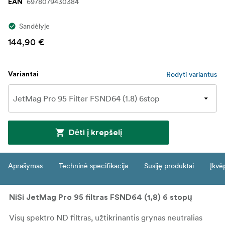
6978079430384
EAN
Sandėlyje
144,90 €
Rodyti variantus
Variantai
Dėti į krepšelį
Aprašymas
Techninė specifikacija
Susiję produktai
Įkvė
NiSi JetMag Pro 95 filtras FSND64 (1,8) 6 stopų
Visų spektro ND filtras, užtikrinantis grynas neutralias