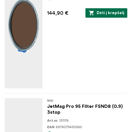
144,90 €
Dėti į krepšelį
NISI
JetMag Pro 95 Filter FSND8 (0.9)
3stop
131176
Art.nr.
6978079430360
EAN