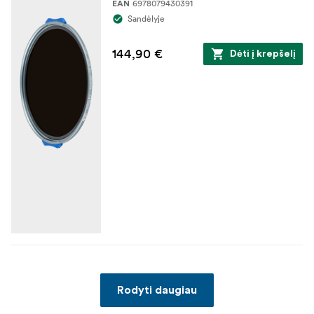
6978079430391
EAN
Sandėlyje
144,90 €
Dėti į krepšelį
Rodyti daugiau