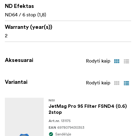
Reikalingas NiSi JetMag Pro 95 adapterio
Pastaba!
ND Efektas
žiedas!
ND64 / 6 stop (1,8)
Warranty (year(s))
2
Aksesuarai
Rodyti kaip
Variantai
Rodyti kaip
NISI
JetMag Pro 95 Filter FSND4 (0.6)
2stop
131175
Art.nr.
6978079430353
EAN
Sandėlyje