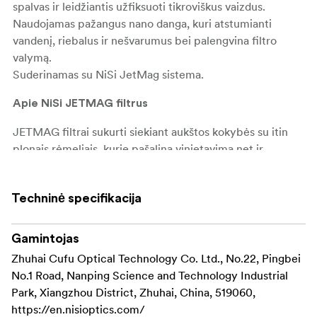
spalvas ir leidžiantis užfiksuoti tikroviškus vaizdus.
Naudojamas pažangus nano danga, kuri atstumianti
vandenį, riebalus ir nešvarumus bei palengvina filtro
valymą.
Suderinamas su NiSi JetMag sistema.
Apie NiSi JETMAG filtrus
JETMAG filtrai sukurti siekiant aukštos kokybės su itin
plonais rėmeliais, kurie pašalina vinjetavimą net ir
naudojant itin plataus kampo objektyvus.
Patentuota fiksavimo konstrukcija užtikrina, kad sudėti
Techninė specifikacija
filtrai tvirtai laikytųsi vietoje, todėl šie filtrai idealiai tinka
peizažams, miestovaizdžiams ir portretams fotografuoti.
Gamintojas
Pagrindinės „NiSi JETMAG“ filtrų savybės:
Zhuhai Cufu Optical Technology Co. Ltd., No.22, Pingbei
Dėl magnetinės
No.1 Road, Nanping Science and Technology Industrial
Greitas magnetinis tvirtinimas:
konstrukcijos filtrus lengva uždėti ir nuimti, o tai
Park, Xiangzhou District, Zhuhai, China, 519060,
sutaupo laiko greito tempo fotografavimo
https://en.nisioptics.com/