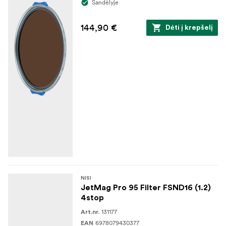
Sandėlyje
144,90 €
Dėti į krepšelį
NISI
JetMag Pro 95 Filter FSND16 (1.2)
4stop
131177
Art.nr.
6978079430377
EAN