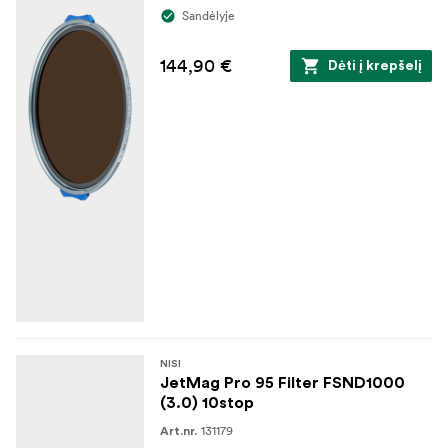
Sandėlyje
144,90 €
Dėti į krepšelį
NISI
JetMag Pro 95 Filter FSND1000
(3.0) 10stop
131179
Art.nr.