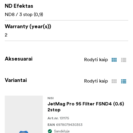
Reikalingas NiSi JetMag Pro 95 adapterio
Pastaba!
ND Efektas
žiedas!
ND8 / 3 stop (0,9)
Warranty (year(s))
2
Aksesuarai
Rodyti kaip
Variantai
Rodyti kaip
NISI
JetMag Pro 95 Filter FSND4 (0.6)
2stop
131175
Art.nr.
6978079430353
EAN
Sandėlyje