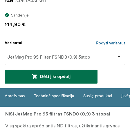
6978079430360
EAN
Sandėlyje
144,90 €
Rodyti variantus
Variantai
Dėti į krepšelį
Aprašymas
Techninė specifikacija
Susiję produktai
Įkvė
NiSi JetMag Pro 95 filtras FSND8 (0,9) 3 stopai
Visą spektrą aprėpiantis ND filtras, užtikrinantis grynas