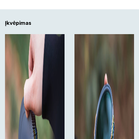
Įkvėpimas