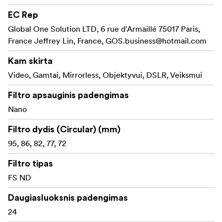
situacijose.
EC Rep
Patentuota
Stabilus fiksavimo mechanizmas:
Global One Solution LTD, 6 rue d'Armaillé 75017 Paris,
fiksavimo konstrukcija užtikrina filtrų saugumą,
France Jeffrey Lin, France,
GOS.business@hotmail.com
netgi sukraunant kelis filtrus dinamiškose aplinkose.
Kam skirta
Vengia vinjetavimo naudojant
Itin ploni rėmeliai:
Video, Gamtai, Mirrorless, Objektyvui, DSLR, Veiksmui
plataus kampo objektyvus, leidžia gauti ryškius,
aiškius kadrus be kraštų iškraipymų.
Filtro apsauginis padengimas
Nano
Kiekvienas filtro
Spalvomis pažymėtos rankenos:
tipas turi spalvą atitinkančią rankeną, kad būtų
Filtro dydis (Circular) (mm)
lengva atpažinti ir greitai pasiekti reikiamą filtrą.
95, 86, 82, 77, 72
Išplėskite savo kūrybos galimybes su NiSi JETMAG
Filtro tipas
filtrais – sukurtais greičiui, tikslumui ir ilgaamžiškumui.
FS ND
Komplektacija:
Daugiasluoksnis padengimas
NiSi JetMag Pro 95 filtras FSND8 (0,9) 3 stopai
24