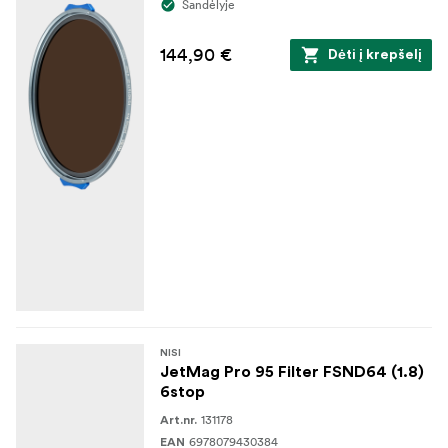
Sandėlyje
144,90 €
Dėti į krepšelį
NISI
JetMag Pro 95 Filter FSND64 (1.8)
6stop
131178
Art.nr.
6978079430384
EAN