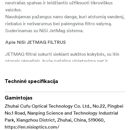
neutralias spalvas ir leidžiantis užfiksuoti tikroviškus
vaizdus.
Naudojamas pažangus nano danga, kuri atstumią vandenį,
riebalus ir nešvarumus bei palengvina filtro valymą.
Suderinamas su NiSi JetMag sistema.
Apie NiSi JETMAG FILTRUS
JETMAG filtrai sukurti siekiant aukštos kokybės, su itin
plonais rėmeliais, kurie pašalina vinjetavimą net ir
naudojant itin plataus kampo objektyvus.
Patentuota fiksavimo konstrukcija užtikrina, kad sudėti
Techninė specifikacija
filtrai tvirtai laikytųsi vietoje, todėl šie filtrai idealiai tinka
peizažams, miestovaizdžiams ir portretams fotografuoti.
Gamintojas
Pagrindinės „NiSi JETMAG“ filtrų savybės:
Zhuhai Cufu Optical Technology Co. Ltd., No.22, Pingbei
Dėl magnetinės
No.1 Road, Nanping Science and Technology Industrial
Greitas magnetinis tvirtinimas:
konstrukcijos filtrus lengva uždėti ir nuimti, o tai
Park, Xiangzhou District, Zhuhai, China, 519060,
sutaupo laiko greitai besikeičiančiose fotografavimo
https://en.nisioptics.com/