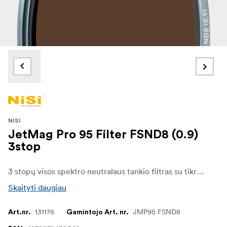
NISI
JetMag Pro 95 Filter FSND8 (0.9)
3stop
3 stopų visos spektro neutralaus tankio filtras su tikrojo spalvų perdavimo savybėmis. „NiSi“ JETMAG filtrai sukurti fotografams ir videografams, kuriems kiekviename kadre svarbus greitis, stabilumas ir universalumas. Dėl unikalios magnetinės konstrukcijos šiuos filtrus galima greitai ir patikimai keisti, todėl kūrėjai gali lengvai prisitaikyti prie besikeičiančių apšvietimo ir fotografavimo sąlygų.
Skaityti daugiau
131176
JMP95 FSND8
Art.nr.
Gamintojo Art. nr.