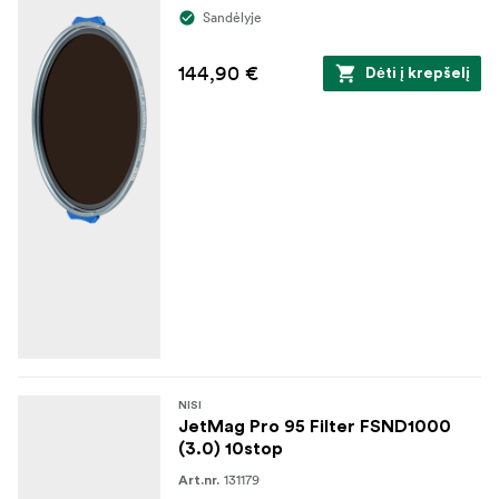
Sandėlyje
144,90 €
Dėti į krepšelį
NISI
JetMag Pro 95 Filter FSND1000
(3.0) 10stop
131179
Art.nr.