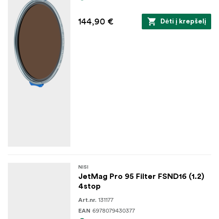
144,90 €
Dėti į krepšelį
NISI
JetMag Pro 95 Filter FSND16 (1.2)
4stop
131177
Art.nr.
6978079430377
EAN