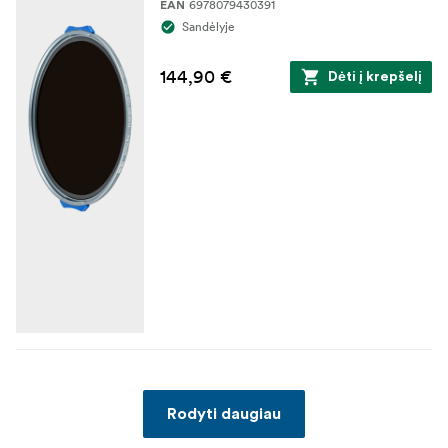
6978079430391
EAN
Sandėlyje
144,90 €
Dėti į krepšelį
Rodyti daugiau