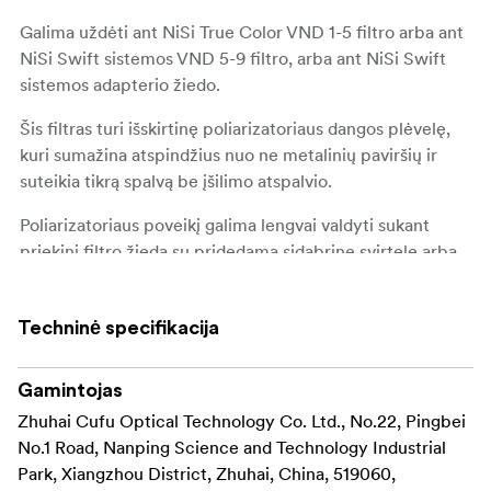
Galima uždėti ant NiSi True Color VND 1-5 filtro arba ant
NiSi Swift sistemos VND 5-9 filtro, arba ant NiSi Swift
sistemos adapterio žiedo.
Šis filtras turi išskirtinę poliarizatoriaus dangos plėvelę,
kuri sumažina atspindžius nuo ne metalinių paviršių ir
suteikia tikrą spalvą be įšilimo atspalvio.
Poliarizatoriaus poveikį galima lengvai valdyti sukant
priekinį filtro žiedą su pridedama sidabrine svirtele arba
be jos.
Ši funkcija ne tik panaikina nepageidaujamus atspindžius,
Techninė specifikacija
bet ir užtikrina vandeniui atsparų barjerą abiejose filtro
pusėse, atsparumą įbrėžimams ir papildomą atsparumą
Gamintojas
alyvai.
Zhuhai Cufu Optical Technology Co. Ltd., No.22, Pingbei
Tai leidžia lengvai ir efektyviai valyti dulkes, pirštų
No.1 Road, Nanping Science and Technology Industrial
atspaudus ir vandens dėmes.
Park, Xiangzhou District, Zhuhai, China, 519060,