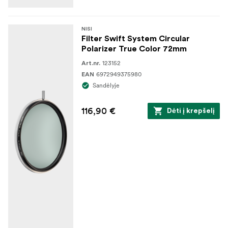
NISI
Filter Swift System Circular
Polarizer True Color 72mm
123152
Art.nr.
6972949375980
EAN
Sandėlyje
116,90 €
Dėti į krepšelį