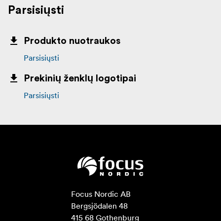
Parsisiųsti
Produkto nuotraukos
Parsisiųsti
Prekinių ženklų logotipai
Parsisiųsti
Focus Nordic AB

Bergsjödalen 48

415 68 Gothenburg
