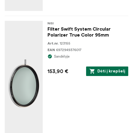
NISI
Filter Swift System Circular
Polarizer True Color 95mm
123155
Art.nr.
6972949376017
EAN
Sandėlyje
153,90 €
Dėti į krepšelį