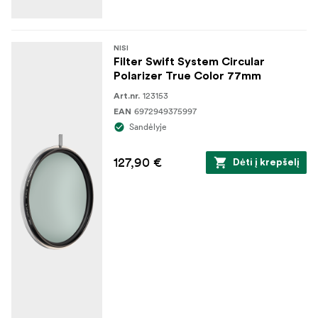
NISI
Filter Swift System Circular
Polarizer True Color 77mm
123153
Art.nr.
6972949375997
EAN
Sandėlyje
127,90 €
Dėti į krepšelį