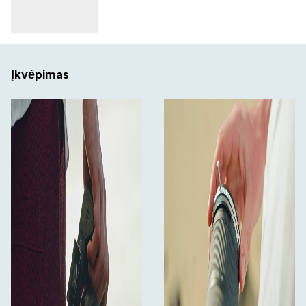
Įkvėpimas