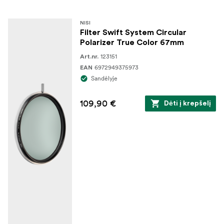
NISI
Filter Swift System Circular
Polarizer True Color 67mm
123151
Art.nr.
6972949375973
EAN
Sandėlyje
109,90 €
Dėti į krepšelį