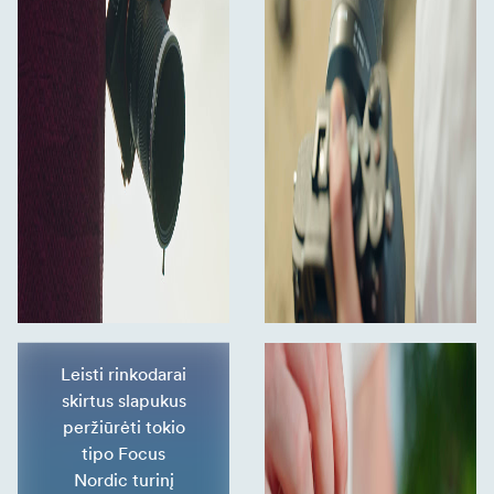
Leisti rinkodarai
skirtus slapukus
peržiūrėti tokio
tipo Focus
Nordic turinį