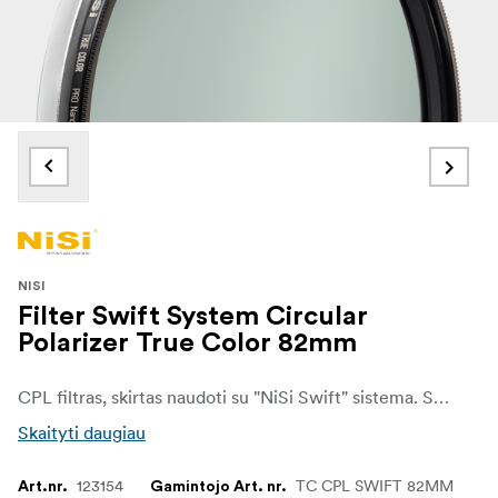
NISI
Filter Swift System Circular
Polarizer True Color 82mm
CPL filtras, skirtas naudoti su "NiSi Swift" sistema. Suteikia tikras spalvas be šildančio atspalvio, kuris pastebimas naudojant daugelį kitų CPL filtrų.
Skaityti daugiau
123154
TC CPL SWIFT 82MM
Art.nr.
Gamintojo Art. nr.