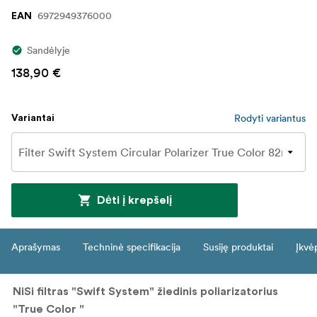
6972949376000
EAN
Sandėlyje
138,90 €
Rodyti variantus
Variantai
Dėti į krepšelį
Aprašymas
Techninė specifikacija
Susiję produktai
Įkvė
NiSi filtras "Swift System" žiedinis poliarizatorius
"True Color "