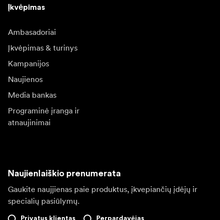
Įkvėpimas
Ambasadoriai
Įkvėpimas & turinys
Kampanijos
Naujienos
Media bankas
Programinė įranga ir
atnaujinimai
Naujienlaiškio prenumerata
Gaukite naujjienas paie produktus, įkvepiančių įdėjų ir
specialių pasiūlymų.
Privatus klientas
Perpardavėjas