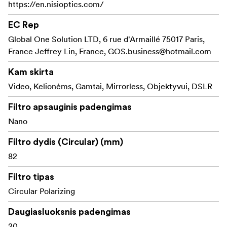
Kiekvienas filtras apdorojamas preciziškai kontroliuojant.
https://en.nisioptics.com/
Naudojant dvipusio lygiagretinimo technologiją,
EC Rep
gaunamas itin ryškus vaizdas.
Global One Solution LTD, 6 rue d'Armaillé 75017 Paris,
France Jeffrey Lin, France,
GOS.business@hotmail.com
"NiSi True Color CPL" naudoja
"Cine Sealed"
, kuri juodina CPL kraštus, kad jie būtų
technologiją
Kam skirta
patvaresni. Ši technologija sumažina temperatūros
Video, Kelionėms, Gamtai, Mirrorless, Objektyvui, DSLR
svyravimų įtaką ir apsaugo nuo kondensato.
Filtro apsauginis padengimas
Nano danga, atspari vandeniui ir antirefleksinė danga.
Nano
Galimi 67, 72, 77, 82 ir 95 mm dydžiai
Filtro dydis (Circular) (mm)
Išskirtinės savybės:
82
Suteikia tikrą spalvą be šildančio atspalvio
Filtro tipas
Circular Polarizing
Sukurtas naudoti su "NiSi Swift" sistema, kurioje
galite lengvai naudoti kelis filtrus vienu metu
Daugiasluoksnis padengimas
20
Pašalina atspindžius (nuo nemetalinio paviršiaus) ir