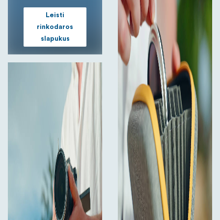
Leisti
rinkodaros
slapukus