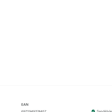
EAN
6972949374457
Sandėlyje