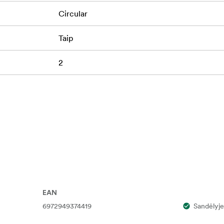
Circular
Taip
2
EAN
6972949374419
Sandėlyje