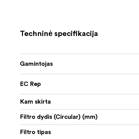
49, 52, 67, 72, 77, 82 ir 95 mm
Galimi dydžiai:
yra pus
NiSi filtrų dėklas apvaliems filtrams
patogiai pritvirtintas prie trikojo kojos, kad 
Techninė specifikacija
Talpina iki 4 apvalių filtrų, kurių maksimalus
Gamintojas
EC Rep
Kam skirta
Filtro dydis (Circular) (mm)
Filtro tipas