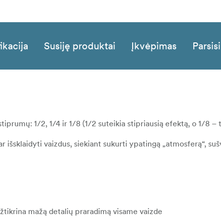
ikacija
Susiję produktai
Įkvėpimas
Parsisi
stiprumų: 1/2, 1/4 ir 1/8 (1/2 suteikia stipriausią efektą, o 1/8 – 
r išsklaidyti vaizdus, siekiant sukurti ypatingą „atmosferą“, su
s, užtikrina mažą detalių praradimą visame vaizde