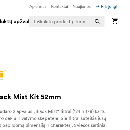
Apie mus
Kontaktai
Naujienos
Prisijungti
duktų apžvalga
Black Mist Kit 52mm
aro 2 apvalūs „Black Mist“ filtrai (1/4 ir 1/8) kartu
tro dėklu ir valymo skepetėle. Šie filtrai suteikia jūsų
papildomą dimensiją ir charakterį. Šviesos šaltiniai