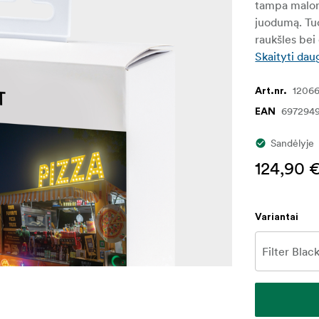
tampa malonia
juodumą. Tuo
raukšles bei
Skaityti dau
1206
Art.nr.
697294
EAN
Sandėlyje
124,90 
Variantai