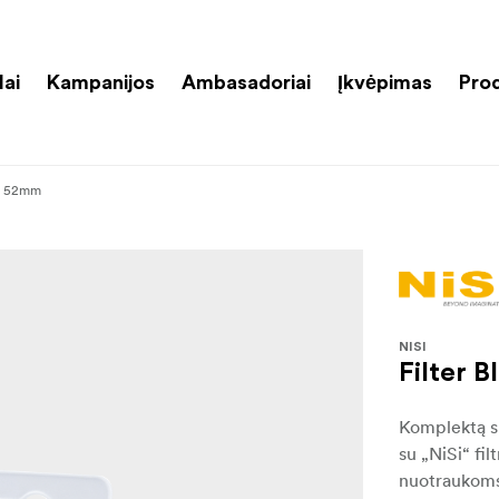
lai
Kampanijos
Ambasadoriai
Įkvėpimas
Pro
it 52mm
NISI
Filter 
Komplektą sud
su „NiSi“ fil
nuotraukoms 