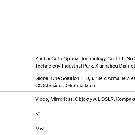
, 3 skirtingų stiprumų: 1/2, 1/4 ir 1/8
iau minkštas, lengvas, lengvai telpa į fotoaparato krepšį, taip p
būtų greitai pasiekiamas ir praktiškas naudoti.
 dydis yra 95 mm.
Zhuhai Cufu Optical Technology Co. Ltd., No.
Technology Industrial Park, Xiangzhou District
Global One Solution LTD, 6 rue d'Armaillé 7501
GOS.business@hotmail.com
Video, Mirrorless, Objektyvui, DSLR, Kompakti
52
Mist