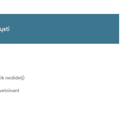
ųsti
tik nedidelį)
švelninant