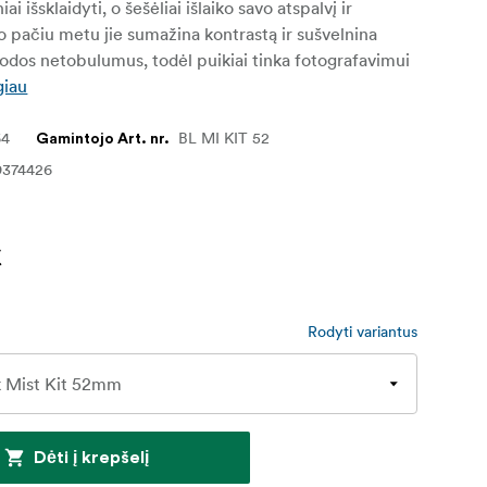
i išsklaidyti, o šešėliai išlaiko savo atspalvį ir
 pačiu metu jie sumažina kontrastą ir sušvelnina
 odos netobulumus, todėl puikiai tinka fotografavimui
giau
64
BL MI KIT 52
Gamintojo Art. nr.
9374426
€
Rodyti variantus
Dėti į krepšelį