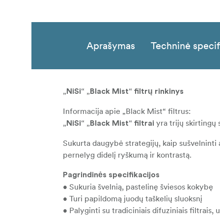
Aprašymas
Techninė specif
„NiSi“ „Black Mist“ filtrų rinkinys
Informacija apie „Black Mist“ filtrus:
yra trijų skirtingų 
„NiSi“ „Black Mist“ filtrai
Sukurta daugybė strategijų, kaip sušvelninti a
pernelyg didelį ryškumą ir kontrastą.
Pagrindinės specifikacijos
• Sukuria švelnią, pastelinę šviesos kokybę
• Turi papildomą juodų taškelių sluoksnį
• Palyginti su tradiciniais difuziniais filtrai