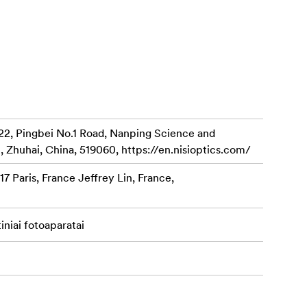
at gali būti
22, Pingbei No.1 Road, Nanping Science and
, Zhuhai, China, 519060, https://en.nisioptics.com/
7 Paris, France Jeffrey Lin, France,
niai fotoaparatai