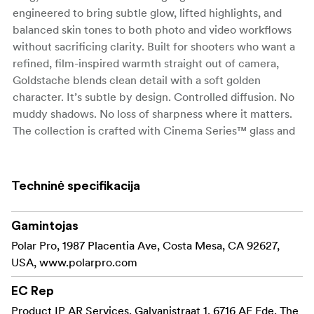
engineered to bring subtle glow, lifted highlights, and
balanced skin tones to both photo and video workflows
without sacrificing clarity. Built for shooters who want a
refined, film-inspired warmth straight out of camera,
Goldstache blends clean detail with a soft golden
character. It’s subtle by design. Controlled diffusion. No
muddy shadows. No loss of sharpness where it matters.
The collection is crafted with Cinema Series™ glass and
housed in a refined aluminum frame built to handle real-
world use. Designed for hybrid workflows. Tuned for
natural light. Field-tested to hold up on set and in motion.
Techninė specifikacija
KEY FEATURES
Gamintojas
Warm Highlight Glow
Polar Pro, 1987 Placentia Ave, Costa Mesa, CA 92627,
USA, www.polarpro.com
Subtle Diffusion
EC Rep
Refined Aluminum Frame
Product IP AR Services, Galvanistraat 1, 6716 AE Ede, The