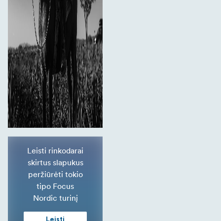
Leisti rinkodarai
skirtus slapukus
peržiūrėti tokio
tipo Focus
Nordic turinį
Leisti