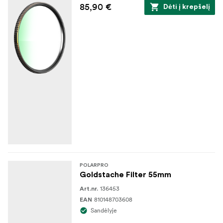
85,90 €
Dėti į krepšelį
POLARPRO
Goldstache Filter 55mm
136453
Art.nr.
810148703608
EAN
Sandėlyje