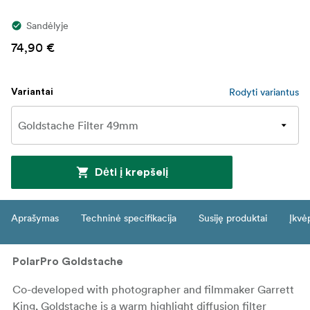
Sandėlyje
74,90 €
Rodyti variantus
Variantai
Dėti į krepšelį
Aprašymas
Techninė specifikacija
Susiję produktai
Įkvė
PolarPro Goldstache
Co-developed with photographer and filmmaker Garrett
King, Goldstache is a warm highlight diffusion filter