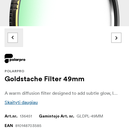
POLARPRO
Goldstache Filter 49mm
A warm diffusion filter designed to add subtle glow, lifted highlights, and richer skin tones without sacrificing clarity. Goldstache combines the effect of a polarizer with 1/4 Gold Mist, blending controlled diffusion and warm highlight glow with enhanced contrast and balanced reflections.
Skaityti daugiau
136451
GLDPL-49MM
Art.nr.
Gamintojo Art. nr.
810148703585
EAN