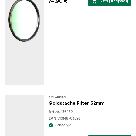
74,90 €
Dėti į krepšelį
POLARPRO
Goldstache Filter 52mm
136452
Art.nr.
810148703592
EAN
Sandėlyje