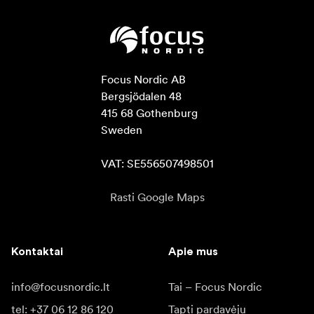
Focus Nordic AB

Bergsjödalen 48

415 68 Gothenburg

Sweden

VAT: SE556507498501
Rasti Google Maps
Kontaktai
Apie mus
info@focusnordic.lt
Tai – Focus Nordic
tel: +37 06 12 86 120
Tapti pardavėju