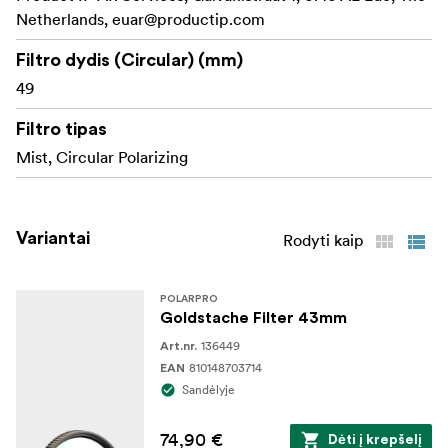
Netherlands,
Cinema Series Glass
euar@productip.com
Balanced Skin Tones
Filtro dydis (Circular) (mm)
49
Built For Photo and Video Workflows
Filtro tipas
Mist, Circular Polarizing
Variantai
Rodyti kaip
POLARPRO
Goldstache Filter 43mm
136449
Art.nr.
810148703714
EAN
Sandėlyje
74,90 €
Dėti į krepšelį