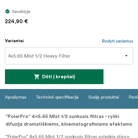
Sandėlyje
224,90 €
Rodyti variantus
Variantai
Dėti į krepšelį
Aprašymas
Techninė specifikacija
Susiję produktai
Parsi
"PolarPro" 4x5.65 Mist 1/2 sunkusis filtras - ryški
difuzija dramatiškiems, kinematografiniams efektams
"PolarPro" 4x5.65 Mist 1/2 sunkusis filtras suteikia stiprų