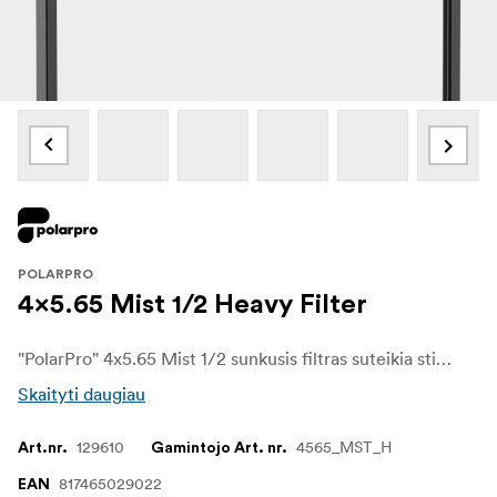
POLARPRO
4x5.65 Mist 1/2 Heavy Filter
"PolarPro" 4x5.65 Mist 1/2 sunkusis filtras suteikia stiprų išsklaidymo efektą ir suteikia pastebimą kinematografinį rūką, kuris sušvelnina šviesas ir sumažina kontrastą, kad vaizdas atrodytų tarsi sapne, kaip filme.
Skaityti daugiau
129610
4565_MST_H
Art.nr.
Gamintojo Art. nr.
817465029022
EAN