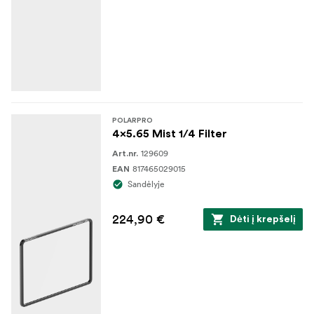
rafinuotą, kinematografinį efektą kiekvienam kadrui.
Kas yra dėžutėje:
1x filtras 4x5.65 Mist 1/2 Heavy Filter
1x dėklas
POLARPRO
4x5.65 Mist 1/4 Filter
129609
Art.nr.
817465029015
EAN
Sandėlyje
224,90 €
Dėti į krepšelį