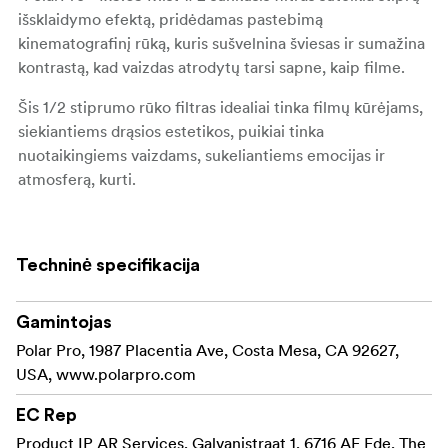
išsklaidymo efektą, pridėdamas pastebimą
kinematografinį rūką, kuris sušvelnina šviesas ir sumažina
kontrastą, kad vaizdas atrodytų tarsi sapne, kaip filme.
Šis 1/2 stiprumo rūko filtras idealiai tinka filmų kūrėjams,
siekiantiems drąsios estetikos, puikiai tinka
nuotaikingiems vaizdams, sukeliantiems emocijas ir
atmosferą, kurti.
Filtras sukurtas taip, kad tilptų į standartines 4x5,65
matines dėžes, o tvirtas "Armor" rėmas užtikrina
Techninė specifikacija
ilgaamžiškumą filmavimo aikštelėje, todėl jį galima
sklandžiai integruoti į profesionalias darbo eigas.
Gamintojas
Pagrindinės savybės ir privalumai:
Polar Pro, 1987 Placentia Ave, Costa Mesa, CA 92627,
Siūlo ryškų rūką, kuris smarkiai
USA, www.polarpro.com
1/2 rūko difuzijos:
sušvelnina šviesas, suteikdamas svajingą,
EC Rep
kinematografinę nuotraukų kokybę.
Product IP AR Services, Galvanistraat 1, 6716 AE Ede, The