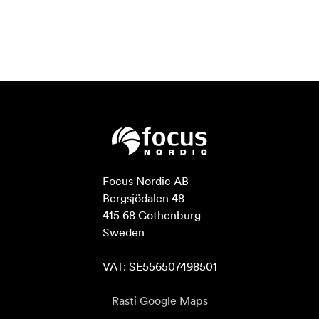
Focus Nordic AB

Bergsjödalen 48

415 68 Gothenburg

Sweden

VAT: SE556507498501
Rasti Google Maps