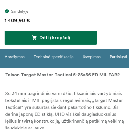
Sandėlyje
1 409,90 €
Dėti į krepšelį
Aprašymas
Techninė specifikacija
Įkvėpimas
Parsisiųsti
Telson Target Master Tactical 5-25x56 ED MIL FAR2
Su 34 mm pagrindiniu vamzdžiu, fiksaciniais varžybiniais
bokšteliais ir MIL pagrįstais reguliavimais, „Target Master
Tactical“ yra sukurtas siekiant pakartotino tikslumo. Jis
derina japonų ED stiklą, UHD visiškai daugiasluoksnius
lęšius ir tvirtą konstrukciją, užtikrinančią patikimą veikimą
šaudykloje ar lauke.