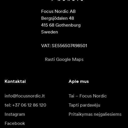
Focus Nordic AB

Bergsjödalen 48

415 68 Gothenburg

Sweden

VAT: SE556507498501
Rasti Google Maps
Kontaktai
Apie mus
info@focusnordic.lt
Tai – Focus Nordic
tel: +37 06 12 86 120
Tapti pardavėju
Instagram
Pritaikymas neįgaliesiems
Facebook