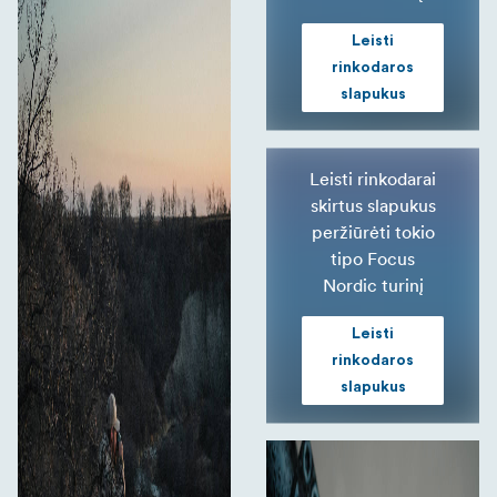
Leisti
rinkodaros
slapukus
Leisti rinkodarai
skirtus slapukus
peržiūrėti tokio
tipo Focus
Nordic turinį
Leisti
rinkodaros
slapukus