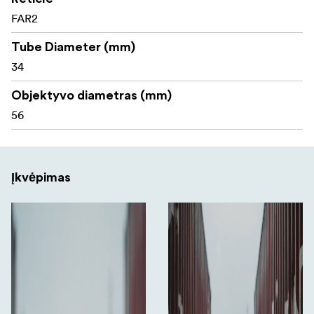
Išvalytas sausu argonu ir pritaikytas 50 BMG kalibrui
FAR2
Maitinamas CR2032 baterija
Tube Diameter (mm)
34
Komplektacija:
Objektyvo diametras (mm)
56
Telson Target Master Tactical 5-25x56 ED MIL FAR2
optinis taikiklis
Apsauga nuo saulės
Įkvėpimas
Reguliavimo ratuko ir svirties reguliavimo įrankis
Svirties įdėklas
CR2032 baterija
Baterijos dangtelio įrankis