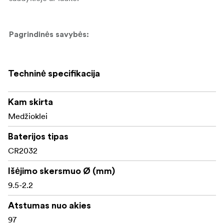
Pagrindinės savybės:
5–25 kartų didinimo diapazonas
Techninė specifikacija
56 mm ED objektyvas
Kam skirta
34 mm vientisas 6061-T6 aliuminio vamzdis
Medžioklei
Pirmojo fokusavimo plokštumos FAR2 tinklelis
Baterijos tipas
Į stiklą išgraviruotas MRAD tinklelis
CR2032
11 apšvietimo lygių su išjungimo pozicijomis ir
Išėjimo skersmuo Ø (mm)
automatiniu įjungimu judesio atveju
9.5-2.2
Japonų ED stiklas
Atstumas nuo akies
UHD visiškai daugiasluoksniai lęšiai
97