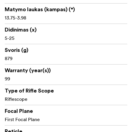
Fiksaciniai 3-pasukimų varžybiniai bokšteliai su nulio
Matymo laukas (kampas) (°)
fiksatoriumi
13.75-3.98
1/10 MIL reguliavimo padalos
Didinimas (x)
10 MIL poslinkis per vieną bokštelio apsisukimą
5-25
Maksimalus aukščio reguliavimas: 32 MIL
Svoris (g)
879
Maksimalus poslinkio reguliavimas: 32 MIL
Warranty (year(s))
Šoninis paralakso reguliavimas nuo apytikriai 18 m
99
iki begalybės
Type of Rifle Scope
97 mm akių atstumas
Riflescope
Regėjimo laukas: maždaug 8,0–1,7 m esant 100 m
atstumui
Focal Plane
First Focal Plane
IP67 atsparus vandeniui ir dulkėms
Reticle