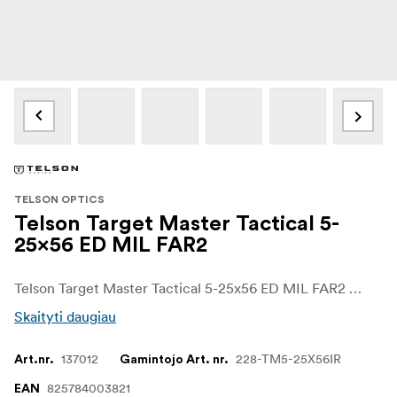
TELSON OPTICS
Telson Target Master Tactical 5-
25x56 ED MIL FAR2
Telson Target Master Tactical 5-25x56 ED MIL FAR2 yra sukurtas tiksliajam šaudymui iš šautuvo ir tolimųjų nuotolių varžyboms. Jo 5–25 kartų didinimo diapazonas, 56 mm ED objektyvas ir pirmojo fokusavimo plokštumos FAR2 tinklelis suteikia šauliams aiškumą, pasiekiamumą ir tinklelio nuoseklumą, reikalingus sudėtingam naudojimui.
Skaityti daugiau
137012
228-TM5-25X56IR
Art.nr.
Gamintojo Art. nr.
825784003821
EAN