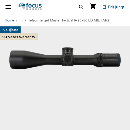
Prisijungti
...
Home
Telson Target Master Tactical 5-25x56 ED MIL FAR2
Naujiena
99 years warranty