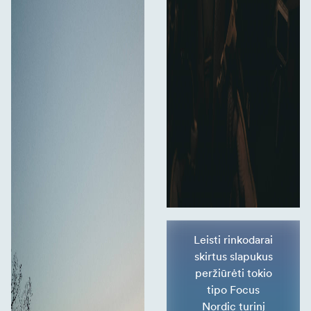
Leisti rinkodarai
skirtus slapukus
peržiūrėti tokio
tipo Focus
Nordic turinį