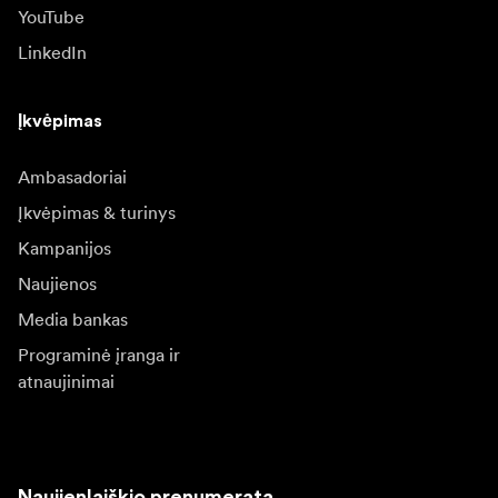
YouTube
LinkedIn
Įkvėpimas
Ambasadoriai
Įkvėpimas & turinys
Kampanijos
Naujienos
Media bankas
Programinė įranga ir
atnaujinimai
Naujienlaiškio prenumerata