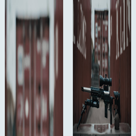
Visiems „Telson Optics“ gaminiams suteikiama visą
gyvenimą galiojanti garantija, atspindinti prekės ženklo
pasitikėjimą savo gaminių kokybe, ilgaamžiškumu ir
ilgalaikiu veikimu.