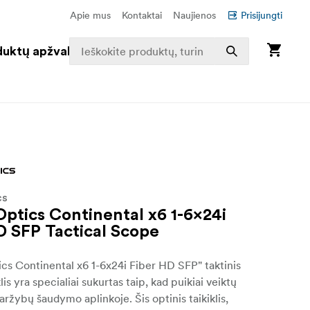
Apie mus
Kontaktai
Naujienos
Prisijungti
duktų apžvalga
CS
Optics Continental x6 1-6x24i
D SFP Tactical Scope
cs Continental x6 1-6x24i Fiber HD SFP" taktinis
klis yra specialiai sukurtas taip, kad puikiai veiktų
varžybų šaudymo aplinkoje. Šis optinis taikiklis,