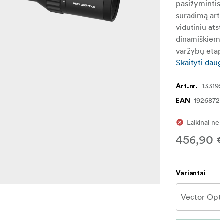
pasižymintis 
suradimą arti
vidutiniu ats
dinamiškiems
varžybų etap
Skaityti dau
13319
Art.nr.
1926872
EAN
Laikinai n
456,90 
Variantai