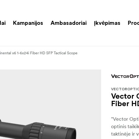
lai
Kampanijos
Ambasadoriai
Įkvėpimas
Pro
inental x6 1-6x24i Fiber HD SFP Tactical Scope
VECTOROPTI
Vector 
Fiber H
"Vector Opti
optinis taiki
taktinėje ir 