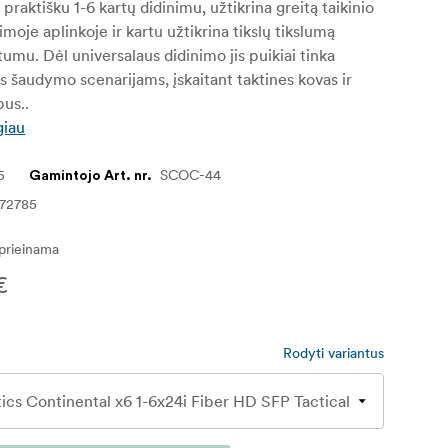
praktišku 1-6 kartų didinimu, užtikrina greitą taikinio
moje aplinkoje ir kartu užtikrina tikslų tikslumą
tumu. Dėl universalaus didinimo jis puikiai tinka
 šaudymo scenarijams, įskaitant taktines kovas ir
us..
giau
5
SCOC-44
Gamintojo Art. nr.
72785
eprieinama
€
Rodyti variantus