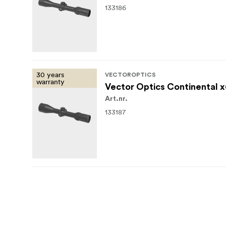
133186
30 years
VECTOROPTICS
warranty
Vector Optics Continental 
Art.nr.
133187