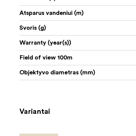
Atlenkiami objektyvo dangteliai
Valymo šluostė
Atsparus vandeniui (m)
Instrukcijos vadovas
Svoris (g)
Garantinė kortelė
Warranty (year(s))
.
Field of view 100m
Objektyvo diametras (mm)
Variantai