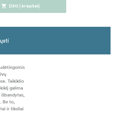
Dėti į krepšelį
ųsti
 sudėtingomis
alvų
se. Taikiklio
kiklį galima
i išbandytas,
. Be to,
i ir tiksliai