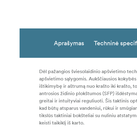
Aprašymas
Techninė specif
Dėl pažangios šviesolaidinio apšvietimo techno
apšvietimo sąlygomis. Aukščiausios kokybės d
ištikimybę ir aštrumą nuo krašto iki krašto, to
antrosios židinio plokštumos (SFP) išdėstyma
greitai ir intuityviai reguliuoti. Šis taktinis 
kad būtų atsparus vandeniui, rūkui ir smūgiam
tikslūs taktiniai bokšteliai su nuliniu atstatymu
keisti taikiklį iš karto.