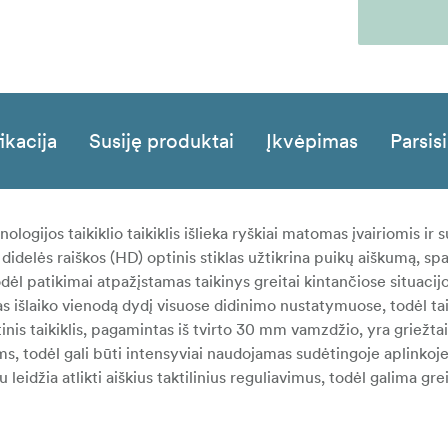
ikacija
Susiję produktai
Įkvėpimas
Parsisi
logijos taikiklio taikiklis išlieka ryškiai matomas įvairiomis ir
idelės raiškos (HD) optinis stiklas užtikrina puikų aiškumą, sp
dėl patikimai atpažįstamas taikinys greitai kintančiose situacijo
s išlaiko vienodą dydį visuose didinimo nustatymuose, todėl tai
optinis taikiklis, pagamintas iš tvirto 30 mm vamzdžio, yra griežta
s, todėl gali būti intensyviai naudojamas sudėtingoje aplinkoje
 leidžia atlikti aiškius taktilinius reguliavimus, todėl galima greita