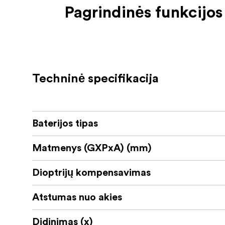
Pagrindinės funkcijos
Taktinis 1-6 kartų didinimas, skirtas gre
Pluošto optinio pluošto apšviečiamas t
Didelisraiškos optika užtikrina puikų v
Techninė specifikacija
Antroji židinio plokštumos (SFP) tinkleli
Tvirta 30 mm vamzdžio konstrukcija, vis
Baterijos tipas
Taikiklis, nulio atstatomi bokšteliai leidžia
Matmenys (GXPxA) (mm)
"Vector Optics Continental" serijos optiniams
ramybę ir pasitikėjimą našumu sudėtingiausi
Dioptrijų kompensavimas
Kas yra dėžutėje
Atstumas nuo akies
Vector Optics Continental x6 1-6x24i Fib
Didinimas (x)