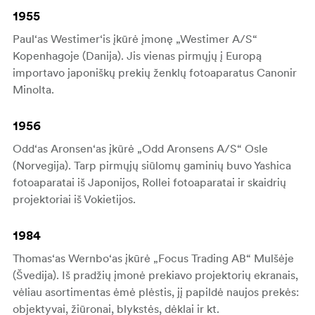
1955
Paul‘as Westimer‘is įkūrė įmonę „Westimer A/S“
Kopenhagoje (Danija). Jis vienas pirmųjų į Europą
importavo japoniškų prekių ženklų fotoaparatus Canonir
Minolta.
1956
Odd‘as Aronsen‘as įkūrė „Odd Aronsens A/S“ Osle
(Norvegija). Tarp pirmųjų siūlomų gaminių buvo Yashica
fotoaparatai iš Japonijos, Rollei fotoaparatai ir skaidrių
projektoriai iš Vokietijos.
1984
Thomas‘as Wernbo‘as įkūrė „Focus Trading AB“ Mulšėje
(Švedija). Iš pradžių įmonė prekiavo projektorių ekranais,
vėliau asortimentas ėmė plėstis, jį papildė naujos prekės:
objektyvai, žiūronai, blykstės, dėklai ir kt.