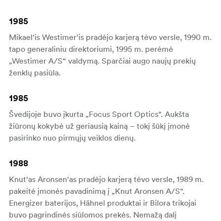
1985
Mikael‘is Westimer‘is pradėjo karjerą tėvo versle, 1990 m.
tapo generaliniu direktoriumi, 1995 m. perėmė
„Westimer A/S“ valdymą. Sparčiai augo naujų prekių
ženklų pasiūla.
1985
Švedijoje buvo įkurta „Focus Sport Optics“. Aukšta
žiūronų kokybė už geriausią kainą – tokį šūkį įmonė
pasirinko nuo pirmųjų veiklos dienų.
1988
Knut‘as Aronsen‘as pradėjo karjerą tėvo versle, 1989 m.
pakeitė įmonės pavadinimą į „Knut Aronsen A/S“.
Energizer baterijos, Hähnel produktai ir Bilora trikojai
buvo pagrindinės siūlomos prekės. Nemažą dalį