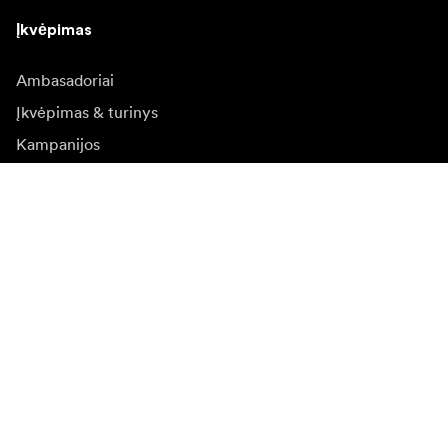
Įkvėpimas
Ambasadoriai
Įkvėpimas & turinys
Kampanijos
Naujienos
Media bankas
Programinė įranga ir
atnaujinimai
Naujienlaiškio prenumerata
Gaukite naujjienas paie produktus, įkvepiančių įdėjų ir
specialių pasiūlymų.