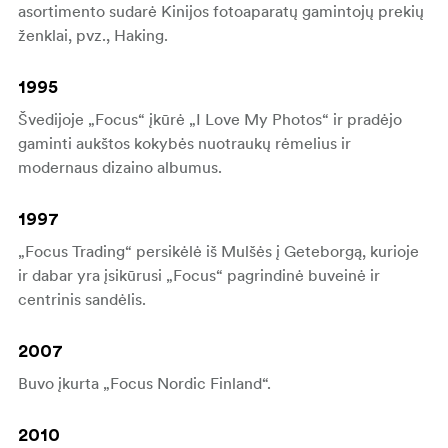
asortimento sudarė Kinijos fotoaparatų gamintojų prekių
ženklai, pvz., Haking.
1995
Švedijoje „Focus“ įkūrė „I Love My Photos“ ir pradėjo
gaminti aukštos kokybės nuotraukų rėmelius ir
modernaus dizaino albumus.
1997
„Focus Trading“ persikėlė iš Mulšės į Geteborgą, kurioje
ir dabar yra įsikūrusi „Focus“ pagrindinė buveinė ir
centrinis sandėlis.
2007
Buvo įkurta „Focus Nordic Finland“.
2010