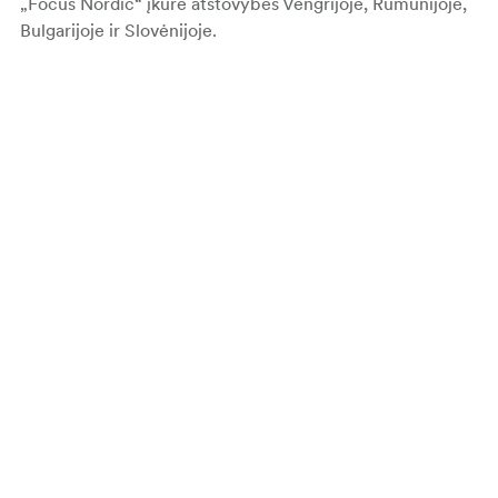
„Focus Nordic“ įkūrė atstovybes Vengrijoje, Rumunijoje,
Bulgarijoje ir Slovėnijoje.