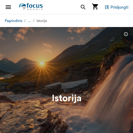
Prisijungti
...
Pagrindinis
Istorija
Istorija