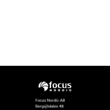
Focus Nordic AB

Bergsjödalen 48
