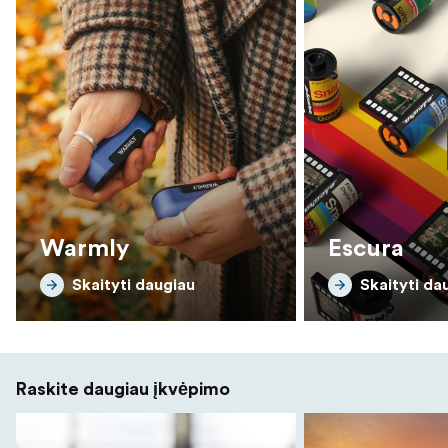
Warmly
Escura
Skaityti daugiau
Skaityti da
Raskite daugiau įkvėpimo