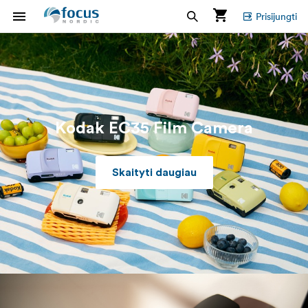
Prisijungti
Kodak EC35 Film Camera
Skaityti daugiau