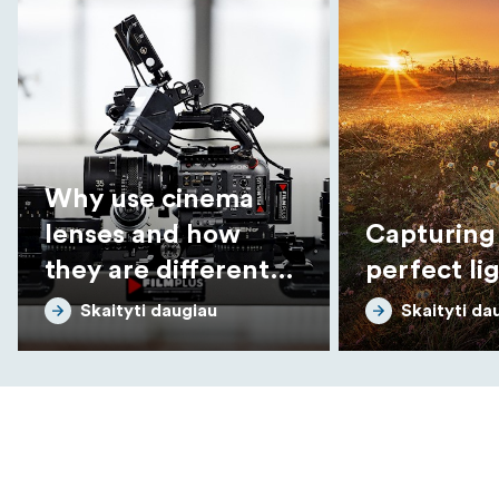
Why use cinema
lenses and how
Capturing
they are different
perfect li
from photo lenses
Skaityti daugiau
Skaityti da