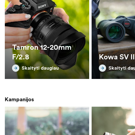
Tamron 12-20mm
F/2.8
Kowa SV II
Skaityti daugiau
Skaityti da
Kampanijos