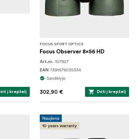
FOCUS SPORT OPTICS
Focus Observer 8x56 HD
107927
Art.nr.
7391879035334
EAN
Sandėlyje
302,90 €
ėti į krepšelį
Dėti į krepšelį
Naujiena
10 years warranty