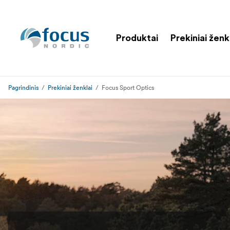
Produktai
Prekiniai ženk
Pagrindinis
Prekiniai ženklai
Focus Sport Optics