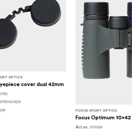
ORT OPTICS
Eyepiece cover dual 42mm
8785
1879050429
yje
FOCUS SPORT OPTICS
Focus Optimum 10x42
117069
Art.nr.