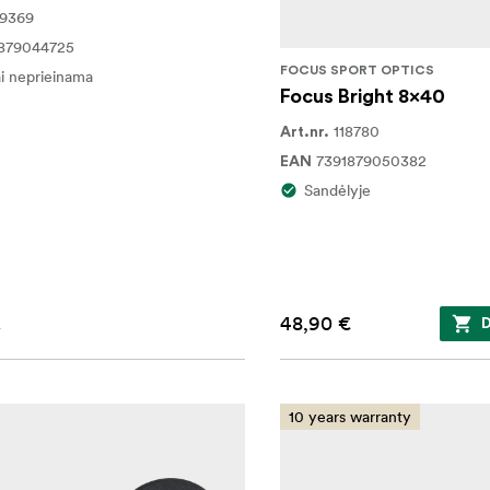
09369
879044725
FOCUS SPORT OPTICS
ai neprieinama
Focus Bright 8x40
118780
Art.nr.
7391879050382
EAN
Sandėlyje
€
48,90 €
D
10 years warranty