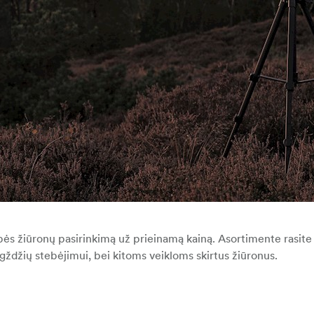
bės žiūronų pasirinkimą už prieinamą kainą. Asortimente rasite
igždžių stebėjimui, bei kitoms veikloms skirtus žiūronus.