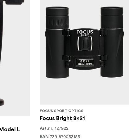
FOCUS SPORT OPTICS
Focus Bright 8x21
127922
Art.nr.
 Model L
7391879053185
EAN