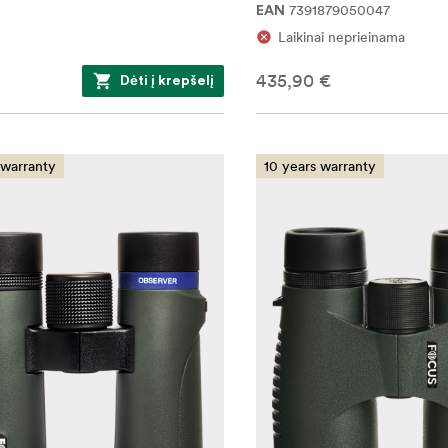
7391879050047
EAN
Laikinai neprieinama
435,90 €
Dėti į krepšelį
 warranty
10 years warranty