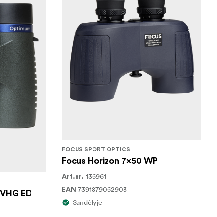
FOCUS SPORT OPTICS
Focus Horizon 7x50 WP
136961
Art.nr.
7391879062903
EAN
 VHG ED
Sandėlyje