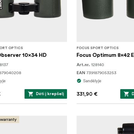
ORT OPTICS
FOCUS SPORT OPTICS
Observer 10x34 HD
Focus Optimum 8x42 
8137
128140
Art.nr.
1879040208
7391879053253
EAN
yje
Sandėlyje
€
331,90 €
Dėti į krepšelį
D
 warranty