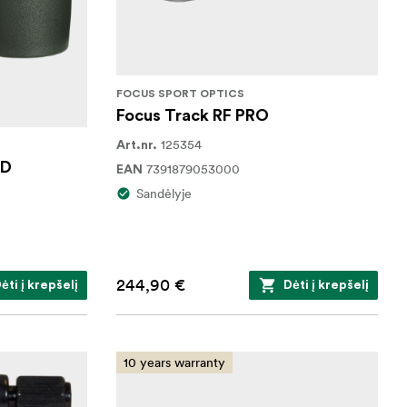
FOCUS SPORT OPTICS
Focus Track RF PRO
125354
Art.nr.
ED
7391879053000
EAN
Sandėlyje
244,90 €
ėti į krepšelį
Dėti į krepšelį
10 years warranty