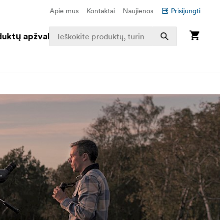
Apie mus
Kontaktai
Naujienos
Prisijungti
duktų apžvalga