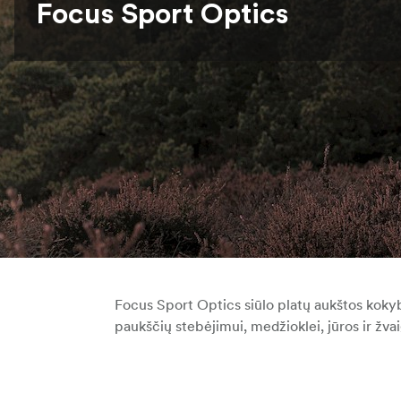
Focus Sport Optics
Focus Sport Optics
siūlo platų aukštos koky
paukščių stebėjimui, medžioklei, jūros ir žva