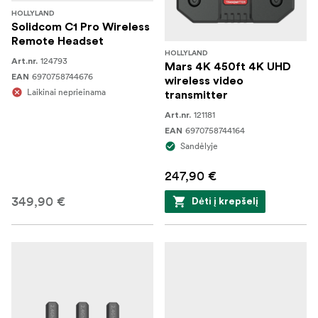
HOLLYLAND
Solidcom C1 Pro Wireless
Remote Headset
HOLLYLAND
124793
Art.nr.
Mars 4K 450ft 4K UHD
6970758744676
EAN
wireless video
Laikinai neprieinama
transmitter
121181
Art.nr.
6970758744164
EAN
Sandėlyje
247,90 €
349,90 €
Dėti į krepšelį