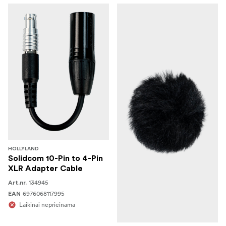
HOLLYLAND
Solidcom 10-Pin to 4-Pin
XLR Adapter Cable
134945
Art.nr.
6976068117995
EAN
Laikinai neprieinama