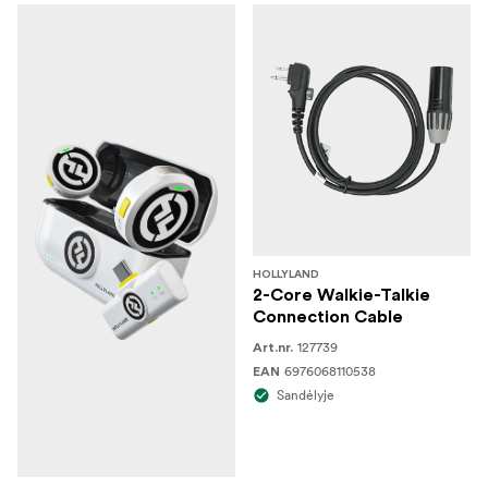
HOLLYLAND
2-Core Walkie-Talkie
Connection Cable
127739
Art.nr.
6976068110538
EAN
Sandėlyje