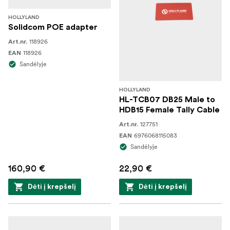
HOLLYLAND
Solidcom POE adapter
118926
Art.nr.
118926
EAN
Sandėlyje
HOLLYLAND
HL-TCB07 DB25 Male to
HDB15 Female Tally Cable
127751
Art.nr.
6976068115083
EAN
Sandėlyje
160,90 €
22,90 €
Dėti į krepšelį
Dėti į krepšelį