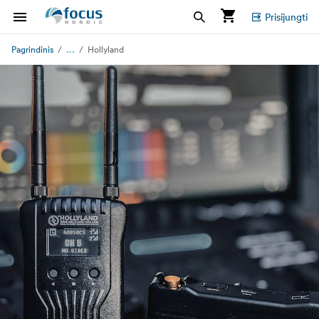
Prisijungti
...
Pagrindinis
Hollyland