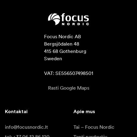
Focus Nordic AB

Bergsjödalen 48

415 68 Gothenburg

Sweden

VAT: SE556507498501
Rasti Google Maps
Kontaktai
Apie mus
info@focusnordic.lt
Tai – Focus Nordic
tel: +37 06 12 86 120
Tapti pardavėju