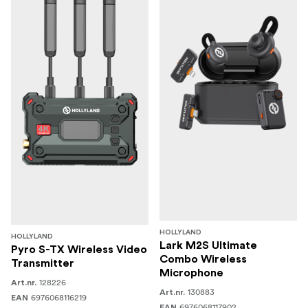
HOLLYLAND
HOLLYLAND
Lark M2S Ultimate
Pyro S-TX Wireless Video
Combo Wireless
Transmitter
Microphone
128226
Art.nr.
130883
Art.nr.
6976068116219
EAN
6976068117902
EAN