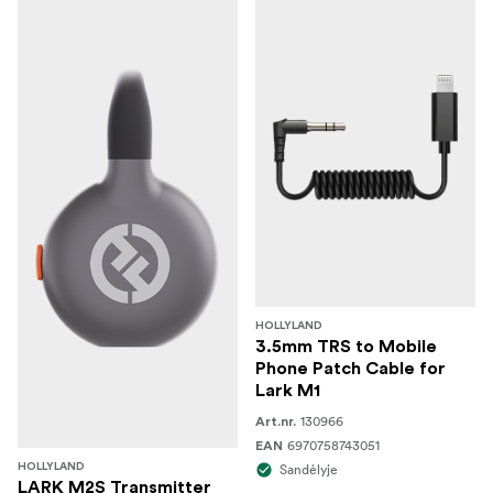
HOLLYLAND
3.5mm TRS to Mobile
Phone Patch Cable for
Lark M1
130966
Art.nr.
6970758743051
EAN
HOLLYLAND
Sandėlyje
LARK M2S Transmitter