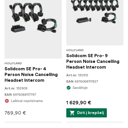
HOLLYLAND
Solidcom SE Pro- 9
Person Noise Cancelling
HOLLYLAND
Headset Intercom
Solidcom SE Pro- 4
Person Noise Cancelling
132912
Art.nr.
Headset Intercom
6976068117827
EAN
Sandėlyje
132909
Art.nr.
6976068117797
EAN
Laikinai neprieinama
1 629,90 €
769,90 €
Dėti į krepšelį