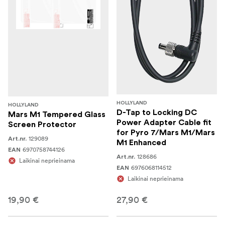
HOLLYLAND
HOLLYLAND
D-Tap to Locking DC
Mars M1 Tempered Glass
Power Adapter Cable fit
Screen Protector
for Pyro 7/Mars M1/Mars
129089
Art.nr.
M1 Enhanced
6970758744126
EAN
128686
Art.nr.
Laikinai neprieinama
6976068114512
EAN
Laikinai neprieinama
19,90 €
27,90 €