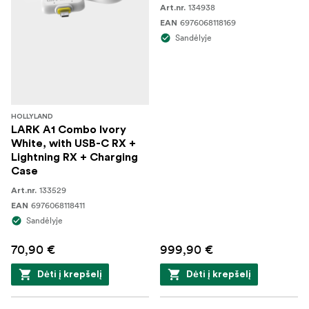
134938
Art.nr.
6976068118169
EAN
Sandėlyje
HOLLYLAND
LARK A1 Combo Ivory
White, with USB-C RX +
Lightning RX + Charging
Case
133529
Art.nr.
6976068118411
EAN
Sandėlyje
70,90 €
999,90 €
Dėti į krepšelį
Dėti į krepšelį