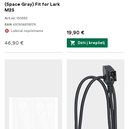
(Space Gray) Fit for Lark
M2S
130882
Art.nr.
6976068118176
EAN
Laikinai neprieinama
19,90 €
46,90 €
Dėti į krepšelį