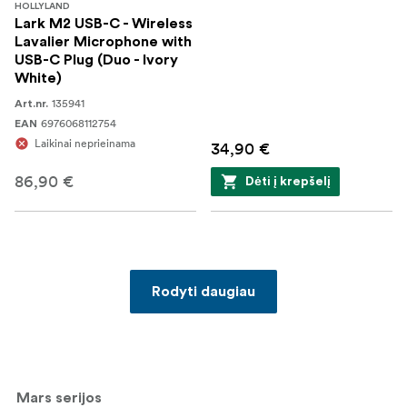
HOLLYLAND
Lark M2 USB-C - Wireless
Lavalier Microphone with
USB-C Plug (Duo - Ivory
White)
135941
Art.nr.
6976068112754
EAN
Laikinai neprieinama
34,90 €
86,90 €
Dėti į krepšelį
Rodyti daugiau
Mars serijos