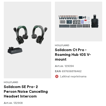
HOLLYLAND
Solidcom C1 Pro -
Roaming Hub 10S V-
mount
129094
Art.nr.
6976068116462
EAN
Laikinai neprieinama
HOLLYLAND
Solidcom SE Pro- 2
Person Noise Cancelling
Headset Intercom
132908
Art.nr.