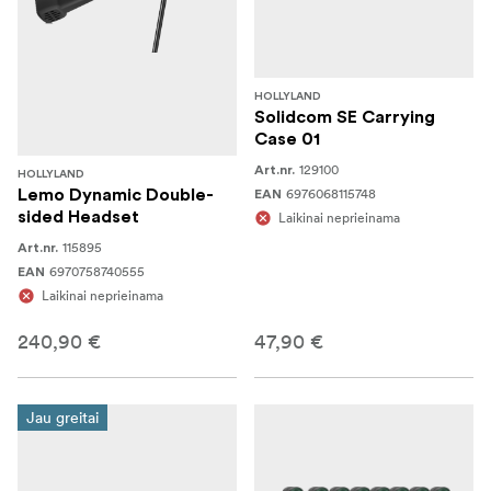
HOLLYLAND
Solidcom SE Carrying
Case 01
129100
Art.nr.
HOLLYLAND
6976068115748
Lemo Dynamic Double-
EAN
sided Headset
Laikinai neprieinama
115895
Art.nr.
6970758740555
EAN
Laikinai neprieinama
240,90 €
47,90 €
Jau greitai