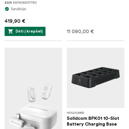
6976068117780
EAN
Sandėlyje
419,90 €
11 090,00 €
Dėti į krepšelį
HOLLYLAND
Solidcom BPK01 10-Slot
Battery Charging Base