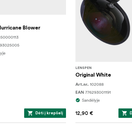
urricane Blower
850000113
293025005
yje
LENSPEN
Original White
102088
Art.nr.
776293001191
EAN
Sandėlyje
12,90 €
Dėti į krepšelį
D