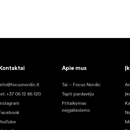
Kontaktai
Apie mus
Į
info@focusnordic.lt
Tai – Focus Nordic
Am
tel: +37 06 12 86 120
Tapti pardavėju
Įk
Instagram
Pritaikymas
Ka
neįgaliesiems
Facebook
Na
YouTube
Me