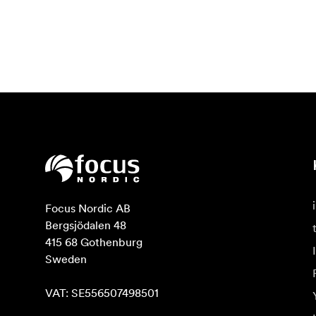
Focus Nordic AB

Bergsjödalen 48

415 68 Gothenburg

Sweden

VAT: SE556507498501