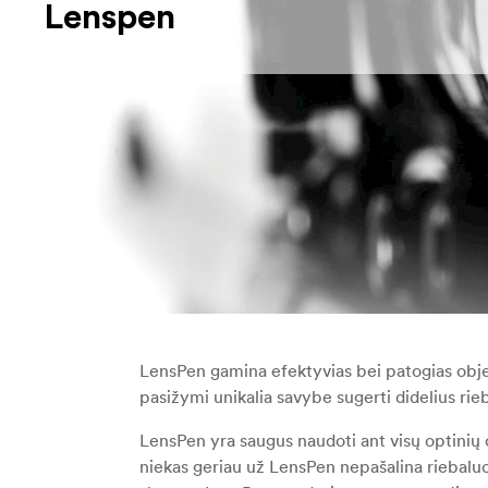
Lenspen
LensPen gamina efektyvias bei patogias obj
pasižymi unikalia savybe sugerti didelius rieba
LensPen yra saugus naudoti ant visų optinių o
niekas geriau už LensPen nepašalina riebaluot