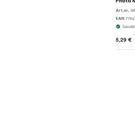
Photo M
4
Art.nr.
776
EAN
Sandėl
5,29 €