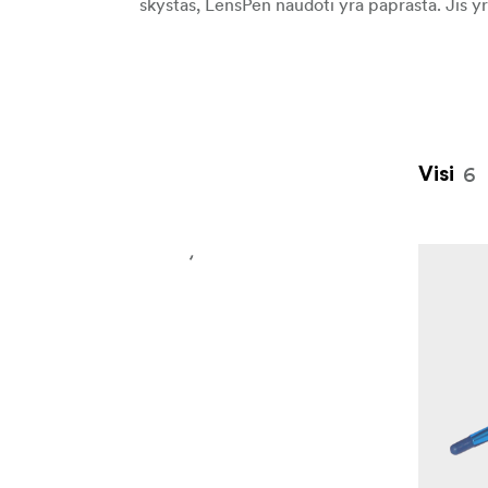
skystas, LensPen naudoti yra paprasta. Jis y
6
Visi