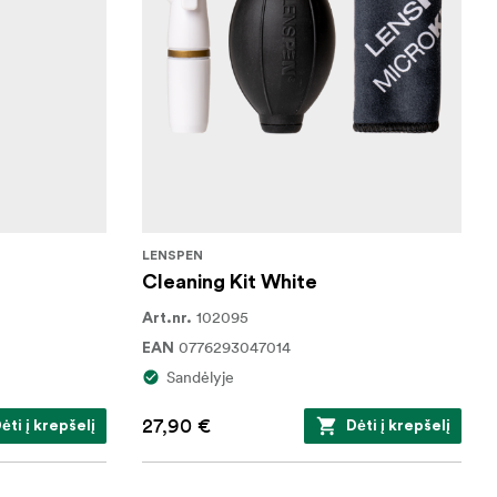
LENSPEN
Cleaning Kit White
102095
Art.nr.
0776293047014
EAN
Sandėlyje
27,90 €
ėti į krepšelį
Dėti į krepšelį