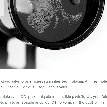
ektyvų valymo priemones su anglies technologija. Anglies mole
lų ir teršalų kiekius – tegul anglis valo!
bjektyvų, LCD, plazminių ekranų ir stiklo paviršių. Jis yra efek
ų pirštų antspaudų ar dulkių. Dėl jo kompaktiško dydžio ir tai, 