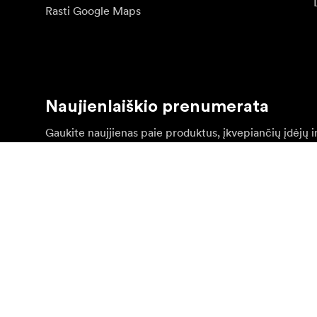
Rasti Google Maps
Naujienlaiškio prenumerata
Gaukite naujjienas paie produktus, įkvepiančių įdėjų i
Privatus klientas
Perpardavėjas
©
2026
Focus Nordic