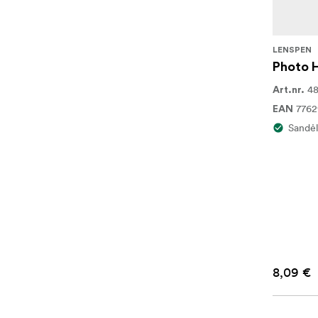
LENSPEN
Photo H
4
Art.nr.
776
EAN
Sandėl
8,09 €