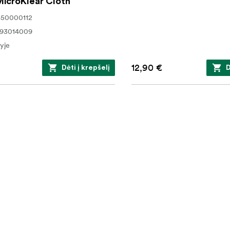
icroKlear Cloth
850000112
293014009
yje
12,90 €
Dėti į krepšelį
D