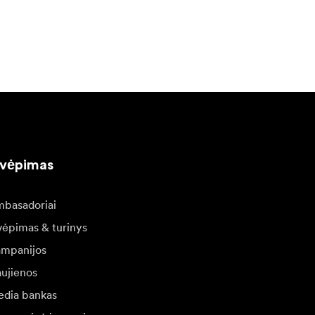
kvėpimas
basadoriai
vėpimas & turinys
mpanijos
ujienos
dia bankas