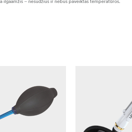
ra ilgaamžis – nesudžius ir nebus paveiktas temperatūros.