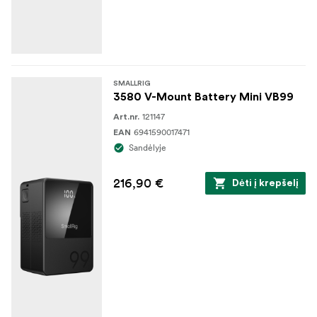
SMALLRIG
3580 V-Mount Battery Mini VB99
121147
Art.nr.
6941590017471
EAN
Sandėlyje
216,90 €
Dėti į krepšelį