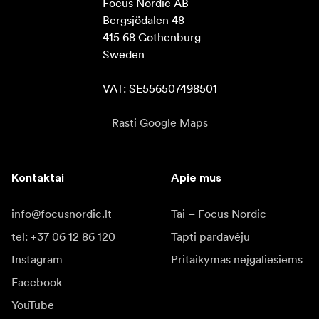
Focus Nordic AB

Bergsjödalen 48

415 68 Gothenburg

Sweden

VAT: SE556507498501
Rasti Google Maps
Kontaktai
Apie mus
info@focusnordic.lt
Tai – Focus Nordic
tel: +37 06 12 86 120
Tapti pardavėju
Instagram
Pritaikymas neįgaliesiems
Facebook
YouTube