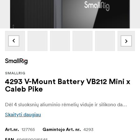
SMALLRIG
4293 V-Mount Battery VB212 Mini x
Caleb Pike
Dėl 4 sluoksnių aliuminio rėmelių viduje ir silikono dangos išorėje baterija yra tvirta, atspari kritimui, karščiui ir liepsnai. Kelios sąsajos: 2x USB-C prievadai, 2x D-Tap prievadai, 1x USB-A prievadas, DC 8V-OUT ir DC12V-OUT. Kiekvienoje sąsajoje naudojama lygiagreti grandinė, kad būtų galima vienu metu sparčiai įkrauti USB-C ir USB-A.
Skaityti daugiau
127765
4293
Art.nr.
Gamintojo Art. nr.
6941590015545
EAN