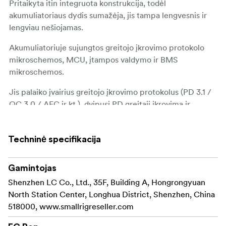
Pritaikyta itin integruota konstrukcija, todėl
akumuliatoriaus dydis sumažėja, jis tampa lengvesnis ir
lengviau nešiojamas.
Akumuliatoriuje sujungtos greitojo įkrovimo protokolo
mikroschemos, MCU, įtampos valdymo ir BMS
mikroschemos.
Jis palaiko įvairius greitojo įkrovimo protokolus (PD 3.1 /
QC 3.0 / AFC ir kt.), dvipusį PD greitąjį įkrovimą ir
iškrovimą 140 W (maks.), adaptyvų įtampos ir srovės
reguliavimą ir kt.
Techninė specifikacija
Be to, pritaikyta išmanioji BMS sistema užtikrina
greitesnį ir saugesnį įkrovimą, užtikrindama apsaugą nuo
Gamintojas
srovės viršijimo, trumpojo jungimo, temperatūros
Shenzhen LC Co., Ltd., 35F, Building A, Hongrongyuan
viršijimo, įtampos viršijimo ir kt.
North Station Center, Longhua District, Shenzhen, China
Akumuliatoriaus korpuse yra D-Tap / USB-C / USB-A /
518000, www.smallrigreseller.com
DC 8V-OUT / DC12V-OUT / BP sąsajos, kuriomis galima