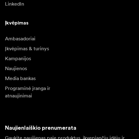
LinkedIn
Įkvėpimas
Ambasadoriai
Įkvėpimas & turinys
Kampanijos
Naujienos
Media bankas
Programinė įranga ir
atnaujinimai
Naujienlaiškio prenumerata
Gaukite naujjienas paie produktus, įkvepiančių įdėjų ir