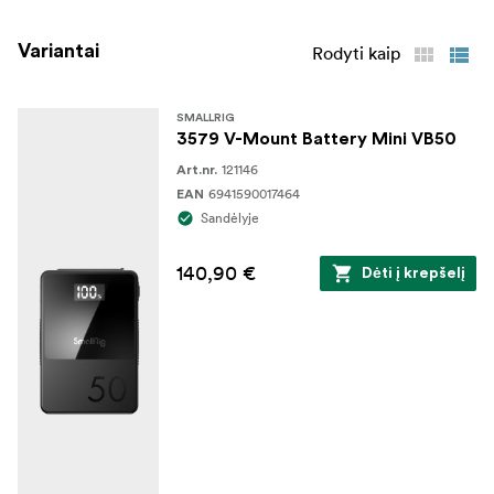
FCC, CE, RoHS, ISED, PSE, RCM
Sertifikavimas:
Variantai
Rodyti kaip
1x VB212 mini V laikiklio baterija 1x 240
Į pakuotę įeina:
W USB-C įkrovimo kabelis
SMALLRIG
3579 V-Mount Battery Mini VB50
121146
Art.nr.
6941590017464
EAN
Sandėlyje
140,90 €
Dėti į krepšelį