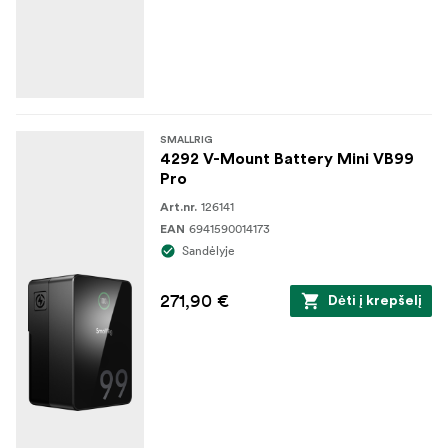
SMALLRIG
4292 V-Mount Battery Mini VB99
Pro
126141
Art.nr.
6941590014173
EAN
Sandėlyje
271,90 €
Dėti į krepšelį