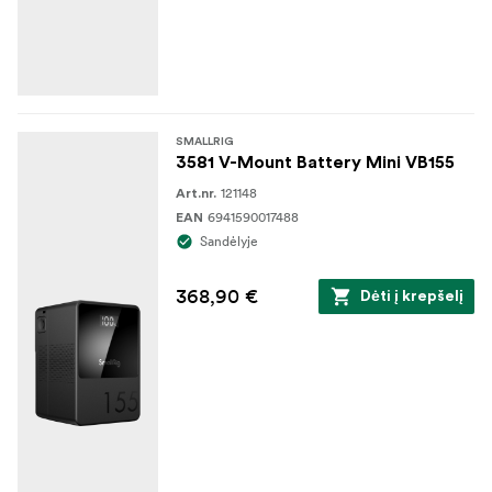
SMALLRIG
3581 V-Mount Battery Mini VB155
121148
Art.nr.
6941590017488
EAN
Sandėlyje
368,90 €
Dėti į krepšelį