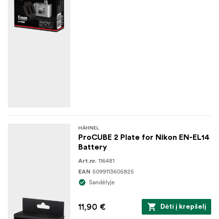
HÄHNEL
ProCUBE 2 Plate for Nikon EN-EL14
Battery
116481
Art.nr.
5099113605825
EAN
Sandėlyje
11,90 €
Dėti į krepšelį