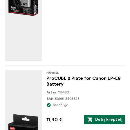
HÄHNEL
ProCUBE 2 Plate for Canon LP-E8
Battery
116480
Art.nr.
5099113505828
EAN
Sandėlyje
11,90 €
Dėti į krepšelį