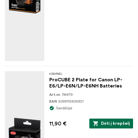
HÄHNEL
ProCUBE 2 Plate for Canon LP-
E6/LP-E6N/LP-E6NH Batteries
116479
Art.nr.
5099113405821
EAN
Sandėlyje
11,90 €
Dėti į krepšelį