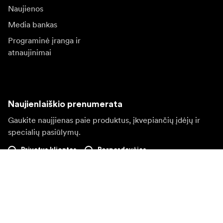
Naujienos
Media bankas
Programinė įranga ir
atnaujinimai
Naujienlaiškio prenumerata
Gaukite naujjienas paie produktus, įkvepiančių įdėjų ir
specialių pasiūlymų.
Privatus klientas
Perpardavėjas
Prisijungti
Apsilankykite kitoje vietinėje svetainėje