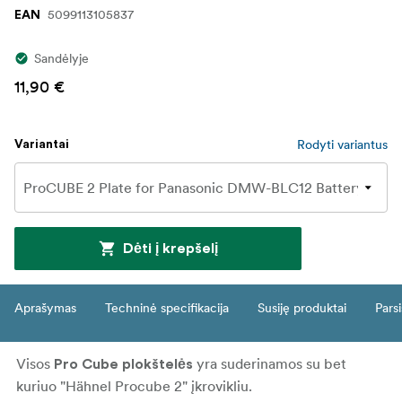
5099113105837
EAN
Sandėlyje
11,90 €
Rodyti variantus
Variantai
Dėti į krepšelį
Aprašymas
Techninė specifikacija
Susiję produktai
Parsi
Visos
yra suderinamos su bet
Pro Cube plokštelės
kuriuo "Hähnel Procube 2" įkrovikliu.