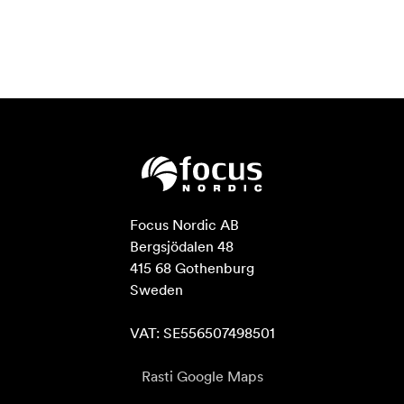
Focus Nordic AB

Bergsjödalen 48

415 68 Gothenburg

Sweden

VAT: SE556507498501
Rasti Google Maps