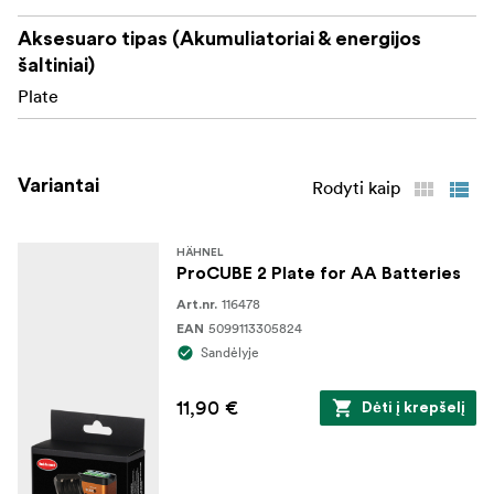
Aksesuaro tipas (Akumuliatoriai & energijos
šaltiniai)
Plate
Variantai
Rodyti kaip
HÄHNEL
ProCUBE 2 Plate for AA Batteries
116478
Art.nr.
5099113305824
EAN
Sandėlyje
11,90 €
Dėti į krepšelį