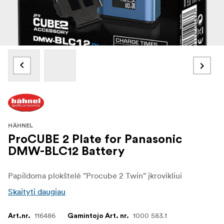
HÄHNEL
ProCUBE 2 Plate for Panasonic
DMW-BLC12 Battery
Papildoma plokštelė "Procube 2 Twin" įkrovikliui
Skaityti daugiau
116486
1000 583.1
Art.nr.
Gamintojo Art. nr.