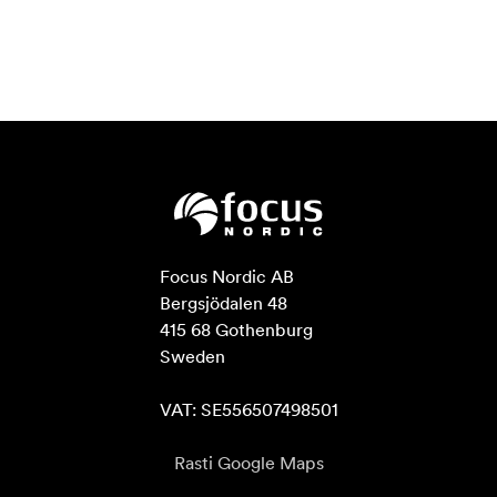
Focus Nordic AB

Bergsjödalen 48

415 68 Gothenburg

Sweden

VAT: SE556507498501
Rasti Google Maps