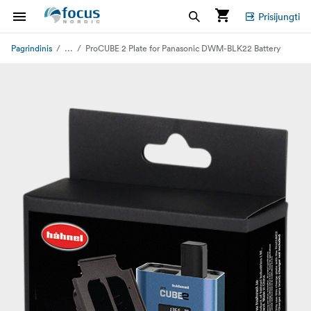
Prisijungti
...
Pagrindinis
ProCUBE 2 Plate for Panasonic DWM-BLK22 Battery