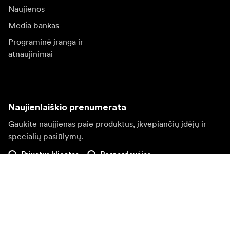
Naujienos
Media bankas
Programinė įranga ir
atnaujinimai
Naujienlaiškio prenumerata
Gaukite naujjienas paie produktus, įkvepiančių įdėjų ir
specialių pasiūlymų.
Privatus klientas
Perpardavėjas
Prisijungti
Apsilankykite kitoje vietinėje svetainėje