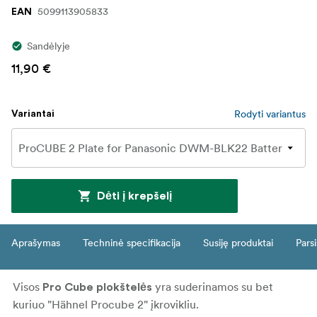
5099113905833
EAN
Sandėlyje
11,90 €
Rodyti variantus
Variantai
Dėti į krepšelį
Aprašymas
Techninė specifikacija
Susiję produktai
Parsi
Visos
yra suderinamos su bet
Pro Cube plokštelės
kuriuo "Hähnel Procube 2" įkrovikliu.