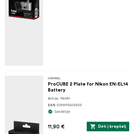
HÄHNEL
ProCUBE 2 Plate for Nikon EN-EL14
Battery
116481
Art.nr.
5099113605825
EAN
Sandėlyje
11,90 €
Dėti į krepšelį