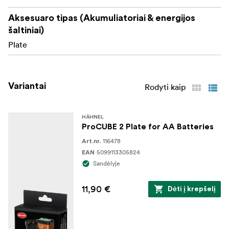
Aksesuaro tipas (Akumuliatoriai & energijos
šaltiniai)
Plate
Variantai
Rodyti kaip
HÄHNEL
ProCUBE 2 Plate for AA Batteries
116478
Art.nr.
5099113305824
EAN
Sandėlyje
11,90 €
Dėti į krepšelį