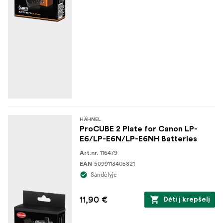
HÄHNEL
ProCUBE 2 Plate for Canon LP-
E6/LP-E6N/LP-E6NH Batteries
116479
Art.nr.
5099113405821
EAN
Sandėlyje
11,90 €
Dėti į krepšelį