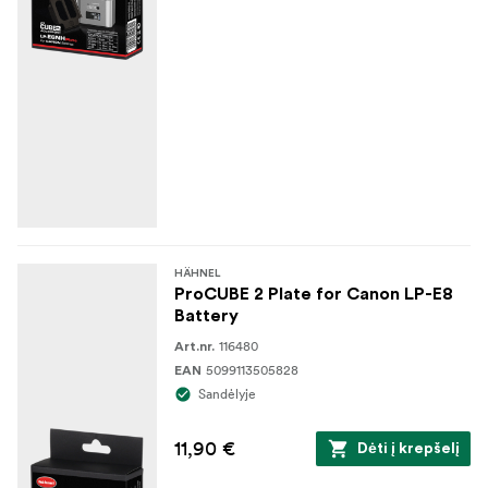
HÄHNEL
ProCUBE 2 Plate for Canon LP-E8
Battery
116480
Art.nr.
5099113505828
EAN
Sandėlyje
11,90 €
Dėti į krepšelį