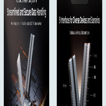
X100 Ultra / X200 Pro
Kompiuteriai: "MacBook Pro" / "MacBook Air" /
"Surface Book 2" / "Surface Laptop" / XPS 13 / XPS
15 / "Spectre 13t" / "Spectre x360" / "ThinkPad X1
Carbon" / "Huawei MateBook
Planšetiniai kompiuteriai: "iPad Pro" 11 colių (1, 2, 3,
4 kartos), "iPad Pro" 12,9 colių (3, 4, 5, 6 kartos),
"iPad Air" (4, 5 kartos), "iPad mini 6", "iPad mini 7",
"Huawei MatePad
Į pakuotę įeina:
SD4.0 atminties kortelių skaitytuvas