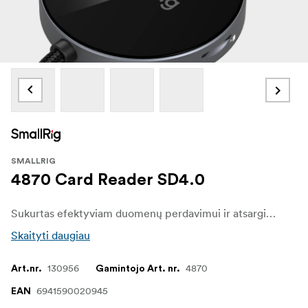
SMALLRIG
4870 Card Reader SD4.0
Sukurtas efektyviam duomenų perdavimui ir atsarginių kopijų kūrimui mobiliuosiuose įrenginiuose ir kompiuteriuose. Jis palaiko įvairias atminties korteles, įskaitant SD, SDHC, SDXC, TF, "Micro SD", "Micro SDXC" ir "Micro SDHC", todėl vienu metu galima skaityti ir rašyti iš SD ir TF kortelių.
Skaityti daugiau
130956
4870
Art.nr.
Gamintojo Art. nr.
6941590020945
EAN