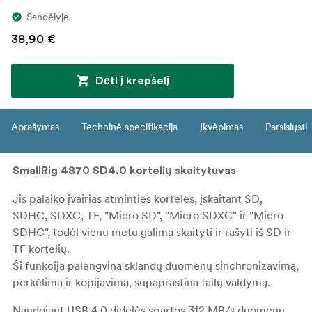
Sandėlyje
38,90 €
Dėti į krepšelį
Aprašymas
Techninė specifikacija
Įkvėpimas
Parsisiųsti
SmallRig 4870 SD4.0 kortelių skaitytuvas
Jis palaiko įvairias atminties korteles, įskaitant SD,
SDHC, SDXC, TF, "Micro SD", "Micro SDXC" ir "Micro
SDHC", todėl vienu metu galima skaityti ir rašyti iš SD ir
TF kortelių.
Ši funkcija palengvina sklandų duomenų sinchronizavimą,
perkėlimą ir kopijavimą, supaprastina failų valdymą.
Naudojant USB 4.0 didelės spartos 312 MB/s duomenų