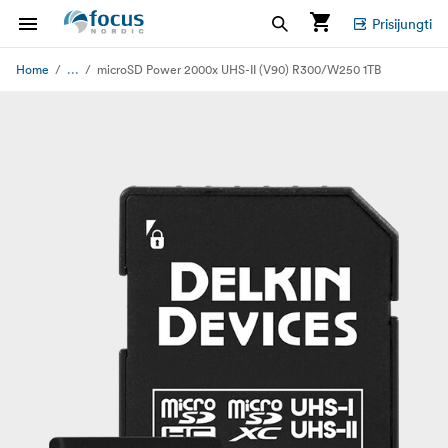
Prisijungti
...
Home
microSD Power 2000x UHS-II (V90) R300/W250 1TB