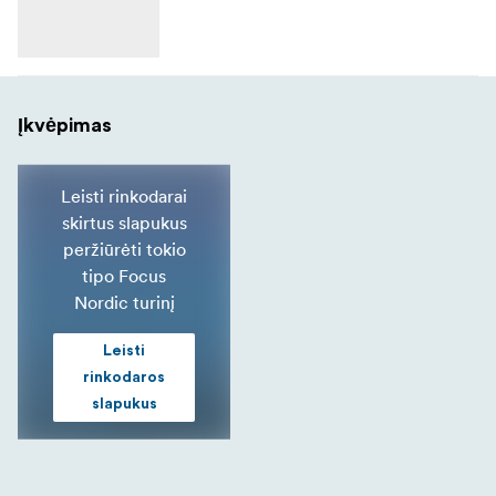
Įkvėpimas
Leisti rinkodarai
skirtus slapukus
peržiūrėti tokio
tipo Focus
Nordic turinį
Leisti
rinkodaros
slapukus