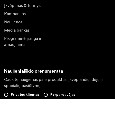
Įkvėpimas & turinys
Kampanijos
Naujienos
Media bankas
Programinė įranga ir
atnaujinimai
Naujienlaiškio prenumerata
Gaukite naujjienas paie produktus, įkvepiančių įdėjų ir
specialių pasiūlymų.
Privatus klientas
Perpardavėjas
Prisijungti