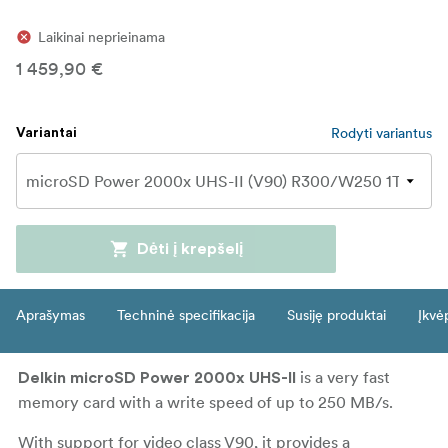
Laikinai neprieinama
1 459,90 €
Rodyti variantus
Variantai
Dėti į krepšelį
Aprašymas
Techninė specifikacija
Susiję produktai
Įkvė
is a very fast
Delkin microSD Power 2000x UHS-II
memory card with a write speed of up to 250 MB/s.
With support for video class V90, it provides a