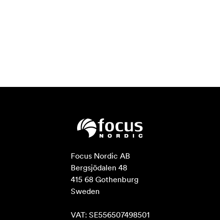
Focus Nordic AB

Bergsjödalen 48

415 68 Gothenburg

Sweden

VAT: SE556507498501