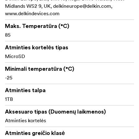
Built to endure strenuous shooting environments, the
Midlands WS2 9, UK,
delkineurope@delkin.com
,
Power SD card is durably designed to be waterproof,
www.delkindevices.com
shockproof, and x-ray proof. In addition, the card also
utilizes built-in error correction and wear leveling to help
Maks. Temperatūra (°C)
ensure data integrity and a long lifespan.
85
Atminties kortelės tipas
MicroSD
Minimali temperatūra (°C)
-25
Atminties talpa
1TB
Aksesuaro tipas (Duomenų laikmenos)
Atminties kortelės
Atminties greičio klasė