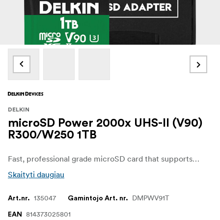
DELKIN
microSD Power 2000x UHS-II (V90)
R300/W250 1TB
Fast, professional grade microSD card that supports video speed class V90. Suitable for demanding video recordings up to 8K.
Skaityti daugiau
135047
DMPWV91T
Art.nr.
Gamintojo Art. nr.
814373025801
EAN