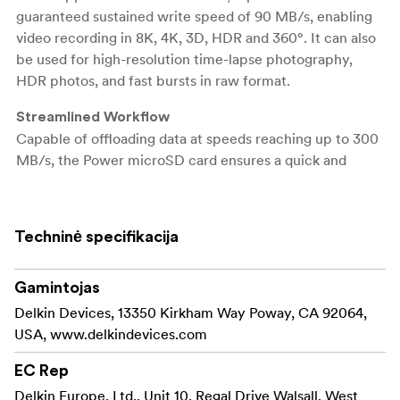
guaranteed sustained write speed of 90 MB/s, enabling
video recording in 8K, 4K, 3D, HDR and 360°. It can also
be used for high-resolution time-lapse photography,
HDR photos, and fast bursts in raw format.
Streamlined Workflow
Capable of offloading data at speeds reaching up to 300
MB/s, the Power microSD card ensures a quick and
efficient data transfer from card to computer for
immediate access to your files and faster post-
production start times.
Techninė specifikacija
Includes UHS-II SD Adapter
Each Delkin microSD card comes with a full-sized UHS-II
Gamintojas
SD card adapter, enabling you to use your card in a
Delkin Devices, 13350 Kirkham Way Poway, CA 92064,
DSLR, camcorder, point-and-shoot camera, and most
USA, www.delkindevices.com
other SD-compatible devices.
EC Rep
Durable Design
Delkin Europe, Ltd., Unit 10, Regal Drive Walsall, West