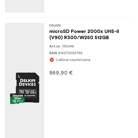
DELKIN
microSD Power 2000x UHS-II
(V90) R300/W250 512GB
135046
Art.nr.
814373025795
EAN
Laikinai neprieinama
869,90 €