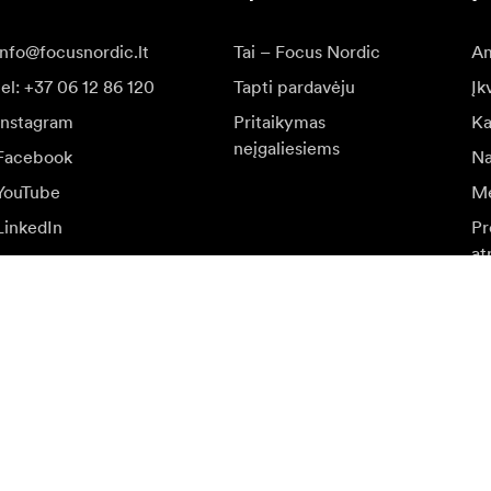
info@focusnordic.lt
Tai – Focus Nordic
Am
tel: +37 06 12 86 120
Tapti pardavėju
Įk
Instagram
Pritaikymas
Ka
neįgaliesiems
Facebook
Na
YouTube
Me
LinkedIn
Pr
at
r specialių pasiūlymų.
Aps