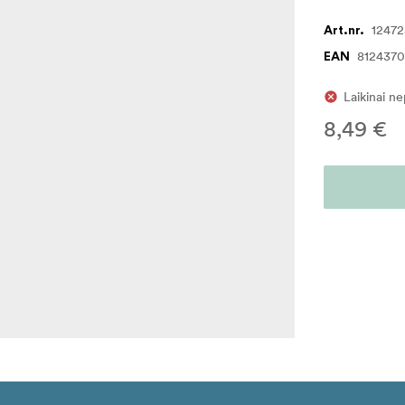
1247
Art.nr.
8124370
EAN
Laikinai n
8,49 €