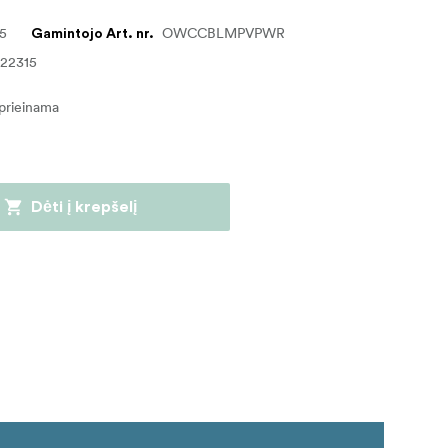
25
OWCCBLMPVPWR
Gamintojo Art. nr.
22315
eprieinama
Dėti į krepšelį