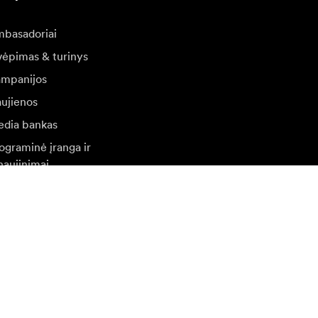
basadoriai
vėpimas & turinys
mpanijos
ujienos
dia bankas
ograminė įranga ir
naujinimai
ilankykite kitoje vietinėje svetainėje