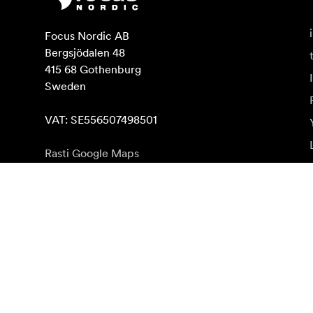
Focus Nordic AB

Bergsjödalen 48

415 68 Gothenburg

Sweden

VAT: SE556507498501
Rasti Google Maps
Naujienlaiškio prenumerata
Gaukite naujjienas paie produktus, įkvepiančių įdėjų i
Privatus klientas
Perpardavėjas