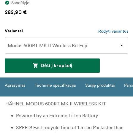
Sandėlyje
282,90 €
Rodyti variantus
Variantai
Dėti į krepšelį
Aprašymas
Techninė specifikacija
Susiję produktai
Parsi
HÄHNEL MODUS 600RT MK II WIRELESS KIT
Powered by an Extreme Li-Ion Battery
SPEED! Fast recycle time of 1.5 sec (4x faster than