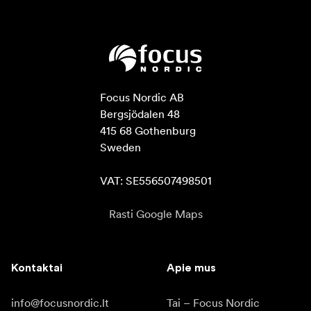
Focus Nordic AB

Bergsjödalen 48

415 68 Gothenburg

Sweden

VAT: SE556507498501
Rasti Google Maps
Kontaktai
Apie mus
info@focusnordic.lt
Tai – Focus Nordic