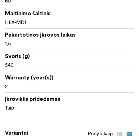
60
Maitinimo šaltinis
HLX-MD1
Pakartotinos įkrovos laikas
1,5
Svoris (g)
540
Warranty (year(s))
2
Įkroviklis pridedamas
Taip
Variantai
Rodyti kaip