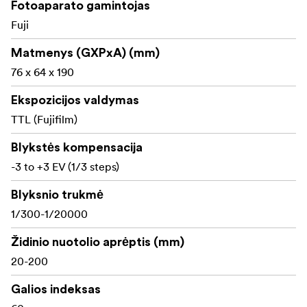
Fotoaparato gamintojas
Kit Includes:
Fuji
MODUS 600RT MK II Speedlight
Matmenys (GXPxA) (mm)
Viper TTL Transmitter
76 x 64 x 190
USB powered MD1 Ultra-compact Charger
Ekspozicijos valdymas
TTL (Fujifilm)
HLX-MD1 Extreme Battery
Blykstės kompensacija
USB cable
-3 to +3 EV (1/3 steps)
Blyksnio trukmė
1/300-1/20000
Židinio nuotolio aprėptis (mm)
20-200
Galios indeksas