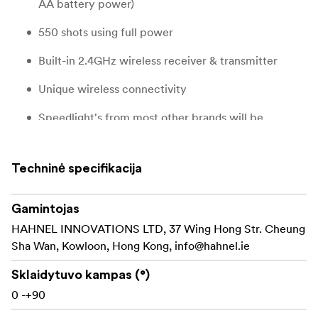
AA battery power)
550 shots using full power
Built-in 2.4GHz wireless receiver & transmitter
Unique wireless connectivity
Speedlight's from most other brands will be
enabled through Viper TTL
High performance 60GN at ISO 100, 200mm
Techninė specifikacija
TTL, Manual & Multi Modes
Gamintojas
Also compatible with some 3rd party speedlight's
HAHNEL INNOVATIONS LTD, 37 Wing Hong Str. Cheung
Sha Wan, Kowloon, Hong Kong,
info@hahnel.ie
Firmware update via integrated USB
Sklaidytuvo kampas (°)
Quick-lock hot shoe
0 -+90
Ultra-compact MD1 MK II USB powered charger