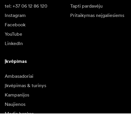
tel: +37 06 12 86 120
Tapti pardavėju
Instagram
Pritaikymas neįgaliesiems
Facebook
YouTube
LinkedIn
Įkvėpimas
Ambasadoriai
Įkvėpimas & turinys
Kampanijos
Naujienos
Media bankas
Programinė įranga ir
atnaujinimai