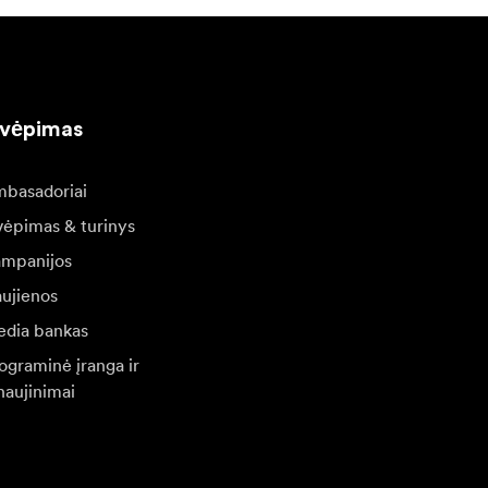
kvėpimas
basadoriai
vėpimas & turinys
mpanijos
ujienos
dia bankas
ograminė įranga ir
naujinimai