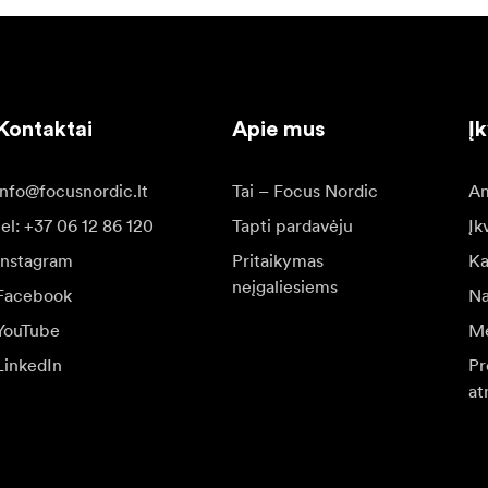
Kontaktai
Apie mus
Į
info@focusnordic.lt
Tai – Focus Nordic
Am
tel: +37 06 12 86 120
Tapti pardavėju
Įk
Instagram
Pritaikymas
Ka
neįgaliesiems
Facebook
Na
YouTube
Me
LinkedIn
Pr
at