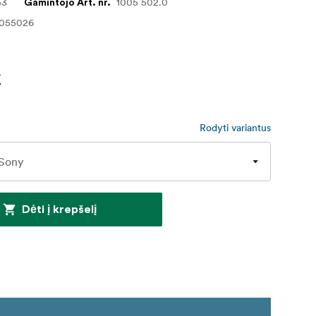
53
1005 502.0
Gamintojo Art. nr.
3055026
€
Rodyti variantus
Dėti į krepšelį