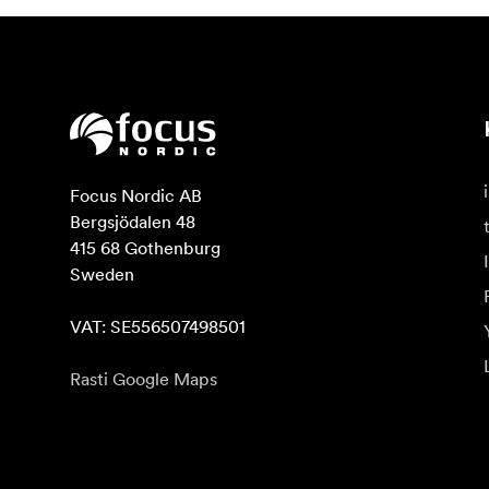
Focus Nordic AB

Bergsjödalen 48

415 68 Gothenburg

Sweden

VAT: SE556507498501
Rasti Google Maps