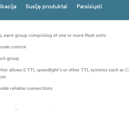
ikacija
Susiję produktai
Parsisiųsti
s, each group comprising of one or more flash units
mode control
each group
tter allows E-TTL speedlight's or other TTL systems such as 
per
vide reliable connections
urce or firmware upgrade
speedlight's & also some 3rd party speedlight's