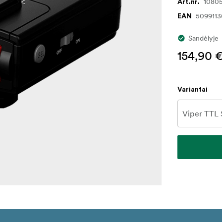
1080
Art.nr.
509911
EAN
Sandėlyje
154,90 
Variantai