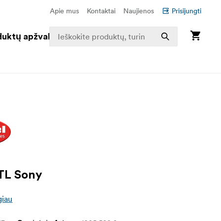
Apie mus
Kontaktai
Naujienos
Prisijungti
duktų apžvalga
TL Sony
giau