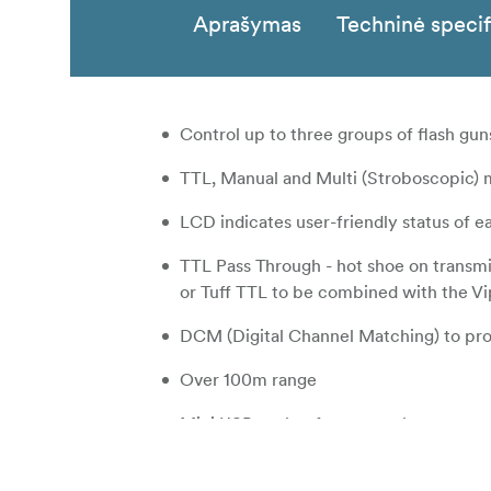
Aprašymas
Techninė specif
Control up to three groups of flash gun
TTL, Manual and Multi (Stroboscopic) 
LCD indicates user-friendly status of 
TTL Pass Through - hot shoe on transmi
or Tuff TTL to be combined with the Vi
DCM (Digital Channel Matching) to pro
Over 100m range
Mini USB socket for external power so
Full compatibility with original Canon 