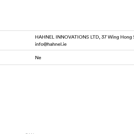
up by group basis
HAHNEL INNOVATIONS LTD, 37 Wing Hong St
info@hahnel.ie
Ne