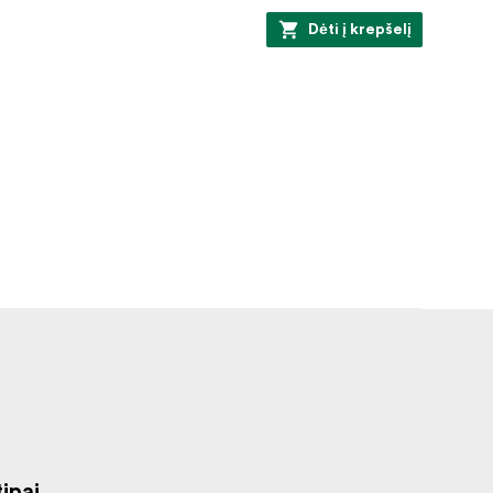
Dėti į krepšelį
ipai