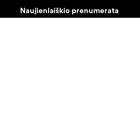
Naujienlaiškio prenumerata
Gaukite naujjienas paie produktus, įkvepiančių įdėjų i
Privatus klientas
Perpardavėjas
©
2026
Focus Nordic