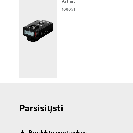
Art.nr.
108051
Parsisiųsti
Produkto nuotraukos