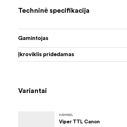
Easily adjust mode and values on a gro
Techninė specifikacija
Box includes both receiver & transmitter
Gamintojas
Įkroviklis pridedamas
Variantai
HÄHNEL
Viper TTL Canon