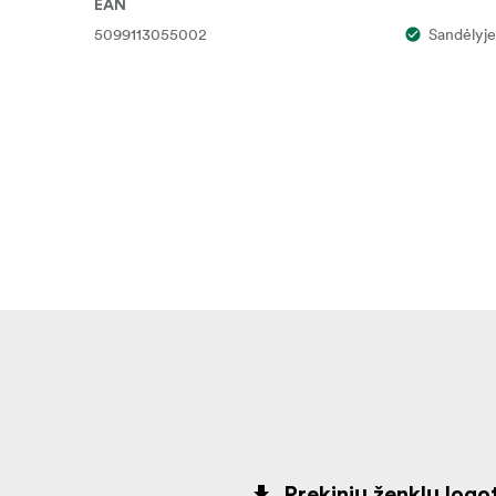
EAN
5099113055002
Sandėlyje
Prekinių ženklų logot