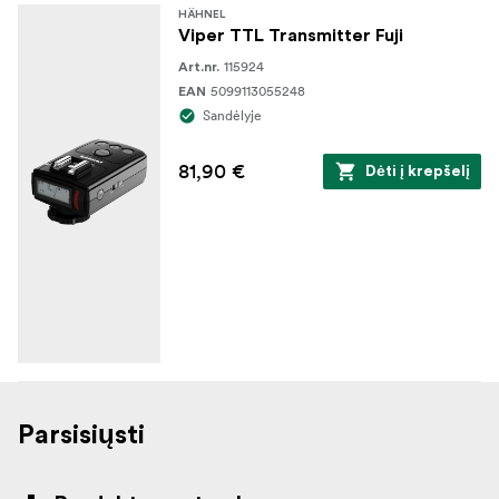
HÄHNEL
Viper TTL Transmitter Fuji
115924
Art.nr.
5099113055248
EAN
Sandėlyje
81,90 €
Dėti į krepšelį
Parsisiųsti