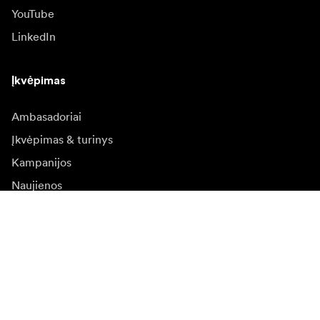
YouTube
LinkedIn
Įkvėpimas
Ambasadoriai
Įkvėpimas & turinys
Kampanijos
Naujienos
Media bankas
Programinė įranga ir
atnaujinimai