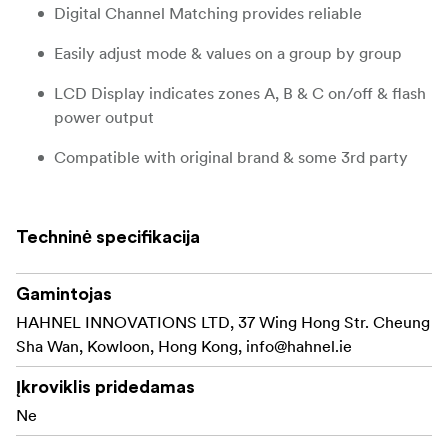
Digital Channel Matching provides reliable
Easily adjust mode & values on a group by group
LCD Display indicates zones A, B & C on/off & flash
power output
Compatible with original brand & some 3rd party
Full wireless connectivity with the MODUS 600RT
Speedlight OR use with MODUS 600RT Speedlight
Techninė specifikacija
for off-camera
Micro USB socket for software upgrade
Gamintojas
HAHNEL INNOVATIONS LTD, 37 Wing Hong Str. Cheung
Box includedes only transmitter, receiver are sold
Sha Wan, Kowloon, Hong Kong,
info@hahnel.ie
seperatley
Įkroviklis pridedamas
Ne