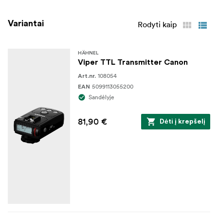
Variantai
Rodyti kaip
HÄHNEL
Viper TTL Transmitter Canon
108054
Art.nr.
5099113055200
EAN
Sandėlyje
81,90 €
Dėti į krepšelį