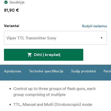
Sandėlyje
81,90 €
Rodyti variantus
Variantai
Dėti į krepšelį
Aprašymas
Techninė specifikacija
Susiję produktai
Parsi
Control up to three groups of flash guns, each
group comprising of multiple
TTL, Manual and Multi (Stroboscopic) mode