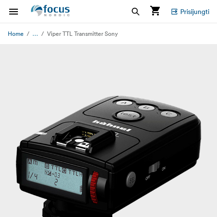
Prisijungti
...
Home
Viper TTL Transmitter Sony