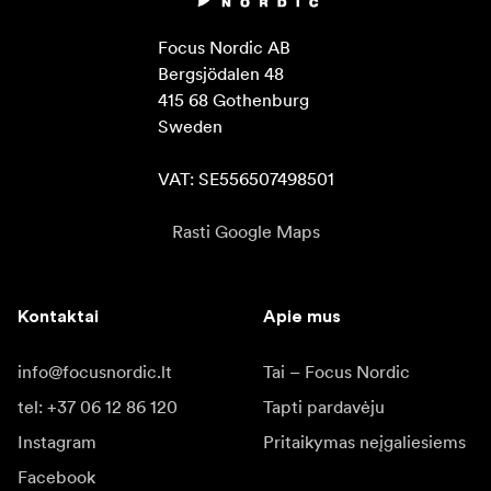
Focus Nordic AB

Bergsjödalen 48

415 68 Gothenburg

Sweden

VAT: SE556507498501
Rasti Google Maps
Kontaktai
Apie mus
info@focusnordic.lt
Tai – Focus Nordic
tel: +37 06 12 86 120
Tapti pardavėju
Instagram
Pritaikymas neįgaliesiems
Facebook