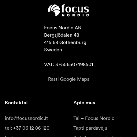
Focus Nordic AB

Bergsjödalen 48

415 68 Gothenburg

Sweden

VAT: SE556507498501
Rasti Google Maps
Kontaktai
Apie mus
info@focusnordic.lt
Tai – Focus Nordic
tel: +37 06 12 86 120
Tapti pardavėju