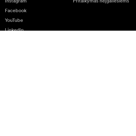
Instagram
Pritaikymas neįgaliesiems
Facebook
YouTube
LinkedIn
Įkvėpimas
Ambasadoriai
Įkvėpimas & turinys
Kampanijos
Naujienos
Media bankas
Programinė įranga ir
atnaujinimai