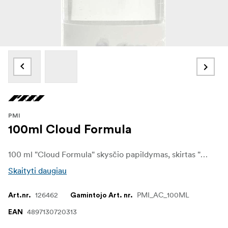
PMI
100ml Cloud Formula
100 ml "Cloud Formula" skysčio papildymas, skirtas "SmokeGENIE" ir "NINJA
Skaityti daugiau
126462
PMI_AC_100ML
Art.nr.
Gamintojo Art. nr.
4897130720313
EAN