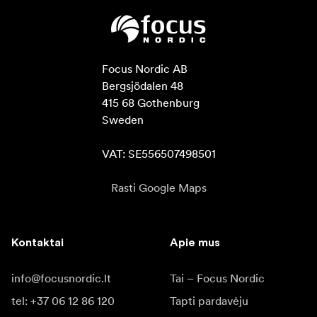
Focus Nordic AB

Bergsjödalen 48

415 68 Gothenburg

Sweden

VAT: SE556507498501
Rasti Google Maps
Kontaktai
Apie mus
info@focusnordic.lt
Tai – Focus Nordic
tel: +37 06 12 86 120
Tapti pardavėju