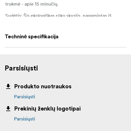
trukmė - apie 15 minučių.
Sudėtis: Šis ekologiškas rūko skystis, pagamintas iš
maistui saugaus augalinio glicerino ir propilenglikolio,
tinka naudoti patalpose ir žmonėms, ir gyvūnams.
Techninė specifikacija
Saugos sertifikatai: Skystis turi SGS išduotą 100 % SAFE
sertifikatą. Be to, rūko gamybos sistemos, įskaitant
aparatus ir skystį, yra įtrauktos į JAV aktorių asociacijos
"Actor's Equity Association USA" baltąjį sąrašą.
Parsisiųsti
Pakuotės turinys:
100 ml "Cloud Formula
Produkto nuotraukos
Parsisiųsti
Prekinių ženklų logotipai
Parsisiųsti