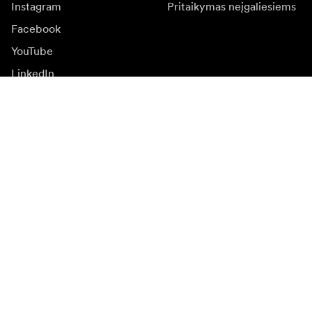
Instagram
Pritaikymas neįgaliesiems
Facebook
YouTube
LinkedIn
Įkvėpimas
Ambasadoriai
Įkvėpimas & turinys
Kampanijos
Naujienos
Media bankas
Programinė įranga ir
atnaujinimai