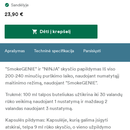
Sandėlyje
23,90 €
Dėti į krepšelį
Aprašymas
Techninė specifikacija
Parsisiųsti
"SmokeGENIE" ir "NINJA" skysčio papildymas Iš viso
200-240 minučių purškimo laiko, naudojant numatytąjį
maitinimo režimą, naudojant "SmokeGENIE".
Trukmė: 100 ml talpos buteliukas užtikrina iki 30 valandų
rūko veikimą naudojant 1 nustatymą ir maždaug 2
valandas naudojant 3 nustatymą.
Kapsulės pildymas: Kapsulėje, kurią galima įsigyti
atskirai, telpa 9 ml rūko skysčio, o vieno užpildymo