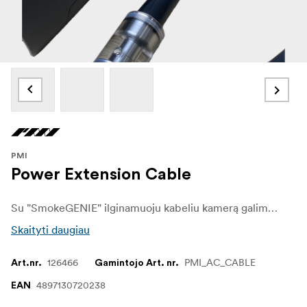
PMI
Power Extension Cable
Su "SmokeGENIE" ilginamuoju kabeliu kamerą galima įjungti nuotoliniu būdu. 60 cm ilgio. Galima prijungti ne daugiau kaip 3 kabelius, iš viso 1,8 m ilgio.
Skaityti daugiau
126466
PMI_AC_CABLE
Art.nr.
Gamintojo Art. nr.
4897130720238
EAN