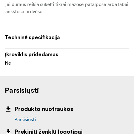
jei dūmus reikia sukelti tikrai mažose patalpose arba labai
ankštose erdvėse.
: Naudojant šį prailgintuvą
Saugumo pastaba
PRIVALOMA laikytis ypatingo atsargumo, nes dūmų
Techninė specifikacija
kamera, naudojama už "SmokeGENIE" aparato
apsauginės juostos ribų, gali nudeginti, jei su ja bus
elgiamasi, kai ji visiškai įkaista.
Įkroviklis pridedamas
Ne
Parsisiųsti
Produkto nuotraukos
Parsisiųsti
Prekinių ženklų logotipai