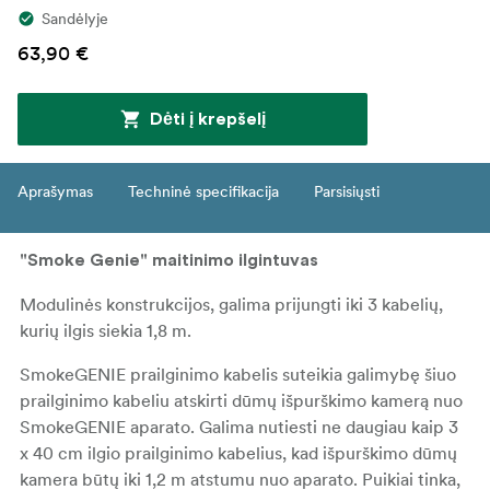
Sandėlyje
63,90 €
Dėti į krepšelį
Aprašymas
Techninė specifikacija
Parsisiųsti
"Smoke Genie" maitinimo ilgintuvas
Modulinės konstrukcijos, galima prijungti iki 3 kabelių,
kurių ilgis siekia 1,8 m.
SmokeGENIE prailginimo kabelis suteikia galimybę šiuo
prailginimo kabeliu atskirti dūmų išpurškimo kamerą nuo
SmokeGENIE aparato. Galima nutiesti ne daugiau kaip 3
x 40 cm ilgio prailginimo kabelius, kad išpurškimo dūmų
kamera būtų iki 1,2 m atstumu nuo aparato. Puikiai tinka,