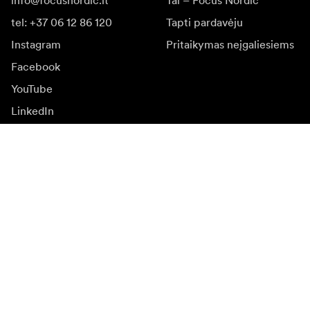
info@focusnordic.lt
Tai – Focus Nordic
tel: +37 06 12 86 120
Tapti pardavėju
Instagram
Pritaikymas neįgaliesiems
Facebook
YouTube
LinkedIn
Įkvėpimas
Ambasadoriai
Įkvėpimas & turinys
Kampanijos
Naujienos
Media bankas
Programinė įranga ir