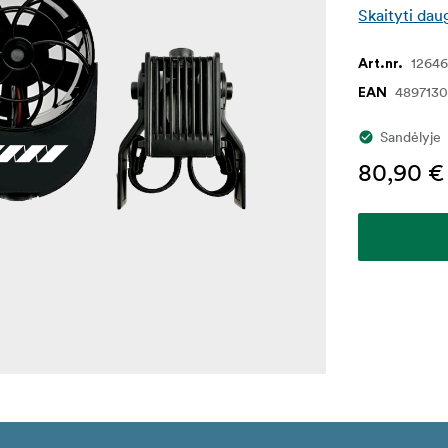
Skaityti dau
1264
Art.nr.
489713
EAN
Sandėlyje
80,90 €