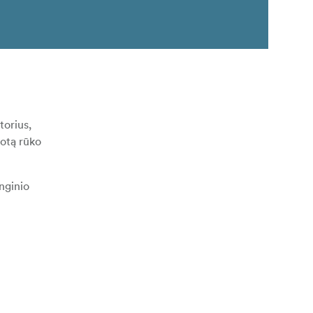
torius,
uotą rūko
nginio