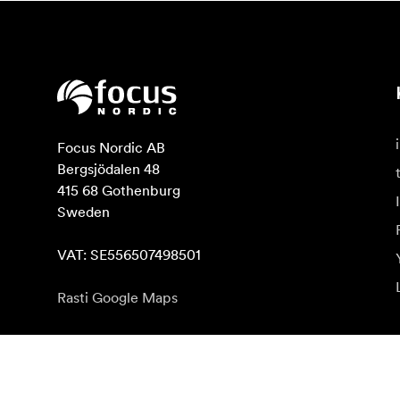
Focus Nordic AB

Bergsjödalen 48

415 68 Gothenburg

Sweden

VAT: SE556507498501
Rasti Google Maps