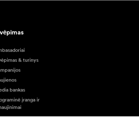
kvėpimas
basadoriai
vėpimas & turinys
mpanijos
ujienos
dia bankas
ograminė įranga ir
naujinimai