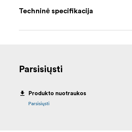
Magiškas nuotolinio valdymo pultelis
Techninė specifikacija
Pastaba: Reikalinga viena 18650 baterija (
Parsisiųsti
Produkto nuotraukos
Parsisiųsti