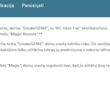
ikacija
Parsisiųsti
ketas, skirtas "SmokeGENIE", su "RC Haze Fan" ventiliatoriumi,
ulteliu "Magic Remote".**
a tirštą "SmokeGENIE" dūmų srautą subtiliu rūku. Šis ventilia
ėjimo laiku, užtikrina tolygų jų paskirstymą ir sukuria rafin
į "Magic", dūmų srautą reguliuoti taip, kad jis atitiktų jūsų re