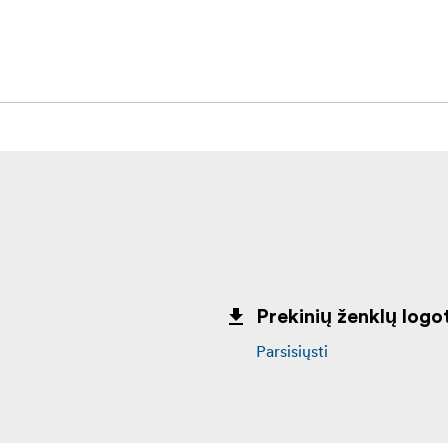
NĖRA ĮSKAIČIUOTA).
Prekinių ženklų logot
Parsisiųsti