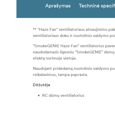
Aprašymas
Techninė specif
** "Haze Fan" ventiliatoriaus atnaujinimo pa
ventiliatoriaus doku ir nuotolinio valdymo p
"SmokeGENIE Haze Fan" ventiliatorius paverči
naudodamasis ilgesniu "SmokeGENIE" dūmų kab
efektą norimoje vietoje.
Naudojant pridedamą nuotolinio valdymo pultel
reikalavimus, tampa paprasta.
Dėžutėje
RC dūmų ventiliatorius
Ventiliatoriaus dokas