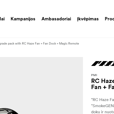
lai
Kampanijos
Ambasadoriai
Įkvėpimas
Pro
rade pack with RC Haze Fan + Fan Dock + Magic Remote
PMI
RC Haze
Fan + F
"RC Haze Fan
"SmokeGENIE"
doku ir nuot