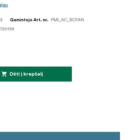
giau
63
PMI_AC_RCFAN
Gamintojo Art. nr.
0720139
Dėti į krepšelį