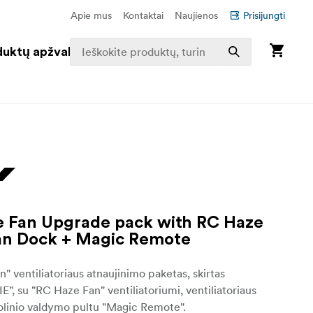
Apie mus
Kontaktai
Naujienos
Prisijungti
duktų apžvalga
 Fan Upgrade pack with RC Haze
an Dock + Magic Remote
" ventiliatoriaus atnaujinimo paketas, skirtas
, su "RC Haze Fan" ventiliatoriumi, ventiliatoriaus
olinio valdymo pultu "Magic Remote".