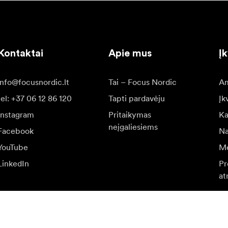
Kontaktai
Apie mus
Į
info@focusnordic.lt
Tai – Focus Nordic
Am
tel: +37 06 12 86 120
Tapti pardavėju
Įk
Instagram
Pritaikymas
Ka
neįgaliesiems
Facebook
Na
YouTube
Me
LinkedIn
Pr
at