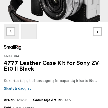
SMALLRIG
4777 Leather Case Kit for Sony ZV-
E10 II Black
Sukurtas taip, kad apsaugotų fotoaparatą ir kartu išsaugotų jo klasikinį patrauklumą. Į rinkinį įeina odinis dėklas ir riešo dirželis, abu pagaminti iš patvarios ir pralaidžios orui aukščiausios rūšies odos. Integruota putplasčio rankena užtikrina ergonomišką rankeną ir didesnį saugumą, o pliušinis vidinis pamušalas apsaugo fotoaparatą nuo įbrėžimų.
Skaityti daugiau
128796
4777
Art.nr.
Gamintojo Art. nr.
6941590019000
EAN