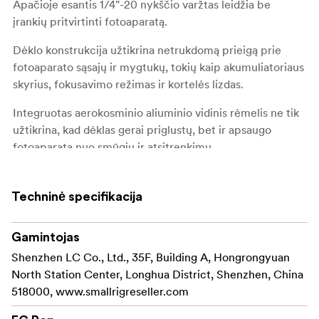
Apačioje esantis 1/4"-20 nykščio varžtas leidžia be
įrankių pritvirtinti fotoaparatą.
Dėklo konstrukcija užtikrina netrukdomą prieigą prie
fotoaparato sąsajų ir mygtukų, tokių kaip akumuliatoriaus
skyrius, fokusavimo režimas ir kortelės lizdas.
Integruotas aerokosminio aliuminio vidinis rėmelis ne tik
užtikrina, kad dėklas gerai priglustų, bet ir apsaugo
fotoaparatą nuo smūgių ir atsitrenkimų.
Apatinėje dalyje esančiame fiksavimo varžte įmontuota
1/4"-20 sriegio skylė, kad būtų galima tiesiogiai
Techninė specifikacija
pritvirtinti trikojį nenuimant dėklo.
Gamintojas
Be to, į rinkinį įeina natūralios odos riešo dirželis, kad
fotoaparatą būtų patogu ir patikima transportuoti.
Shenzhen LC Co., Ltd., 35F, Building A, Hongrongyuan
North Station Center, Longhua District, Shenzhen, China
Atkreipkite dėmesį:
518000, www.smallrigreseller.com
Kadangi odinis dėklas ir riešo dirželis yra pagaminti