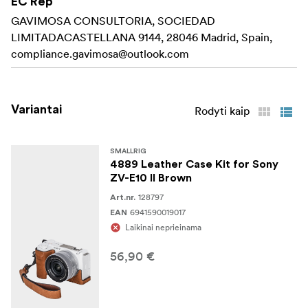
EC Rep
iš natūralios odos, galimi nedideli spalvų skirtumai.
GAVIMOSA CONSULTORIA, SOCIEDAD
LIMITADACASTELLANA 9144, 28046 Madrid, Spain,
Suderinamumas:
compliance.gavimosa@outlook.com
"Sony ZV-E10 II
Pakuotę sudaro:
Variantai
Rodyti kaip
1x odinis dėklas
1x riešo dirželis
SMALLRIG
4889 Leather Case Kit for Sony
ZV-E10 II Brown
128797
Art.nr.
6941590019017
EAN
Laikinai neprieinama
56,90 €