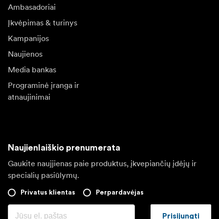
Ambasadoriai
Įkvėpimas & turinys
Kampanijos
Naujienos
Media bankas
Programinė įranga ir
atnaujinimai
Naujienlaiškio prenumerata
Gaukite naujjienas paie produktus, įkvepiančių įdėjų ir
specialių pasiūlymų.
Privatus klientas
Perpardavėjas
Prisijungti