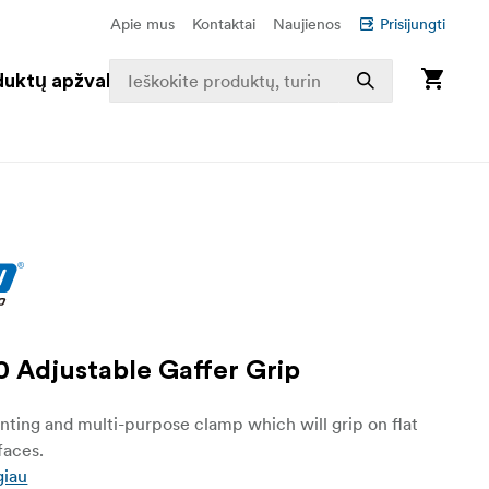
Apie mus
Kontaktai
Naujienos
Prisijungti
duktų apžvalga
 Adjustable Gaffer Grip
ting and multi-purpose clamp which will grip on flat
faces.
giau