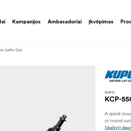
lai
Kampanijos
Ambasadoriai
Įkvėpimas
Pro
le Gaffer Grip
KUPO
KCP-550
A quick moun
or round sur
Skaityti dau