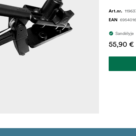
11963
Art.nr.
695401
EAN
Sandėlyje
55,90 €