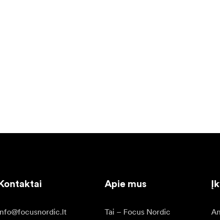
Kontaktai
Apie mus
Į
info@focusnordic.lt
Tai – Focus Nordic
Am