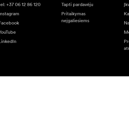
tel: +37 06 12 86 120
Tapti pardavėju
Įk
Instagram
Pritaikymas
Ka
neįgaliesiems
Facebook
Na
YouTube
Me
LinkedIn
Pr
at
r specialių pasiūlymų.
Aps
Prisijungti