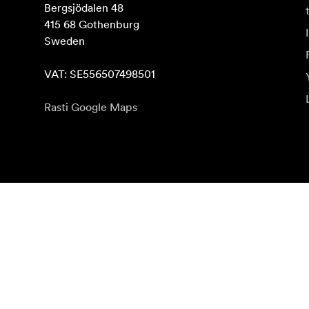
Bergsjödalen 48

415 68 Gothenburg

Sweden

VAT: SE556507498501
Rasti Google Maps
Naujienlaiškio prenumerata
Gaukite naujjienas paie produktus, įkvepiančių įdėjų i
Privatus klientas
Perpardavėjas