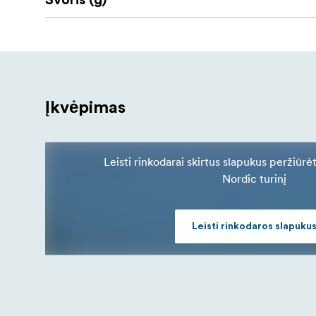
Svoris (g)
Įkvėpimas
Leisti rinkodarai skirtus slapukus peržiūrė
Nordic turinį
Leisti rinkodaros slapuku