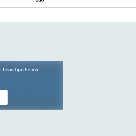
660
ti tokio tipo Focus
s