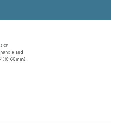
nsion
 handle and
36”(16-60mm).