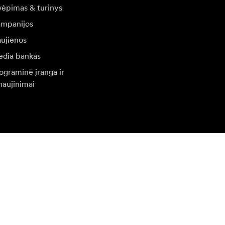
vėpimas & turinys
mpanijos
ujienos
dia bankas
ograminė įranga ir
naujinimai
ilankykite kitoje vietinėje svetainėje