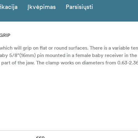
ikacija
Įkvėpimas
Parsisiųsti
GRIP
ch will grip on flat or round surfaces. There is a variable te
aby 5/8”(16mm) pin mounted in a female baby receiver in the
 part of the jaw. The clamp works on diameters from 0.63-2.