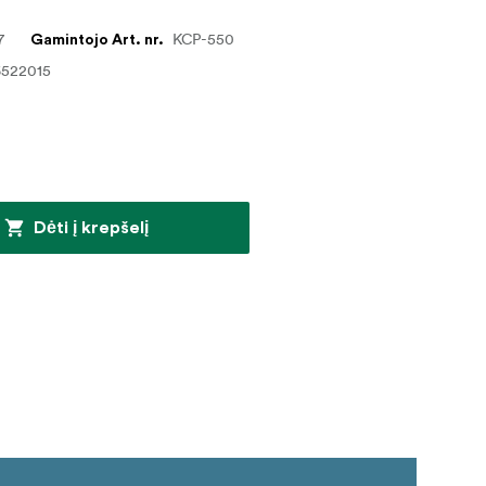
7
KCP-550
Gamintojo Art. nr.
6522015
Dėti į krepšelį