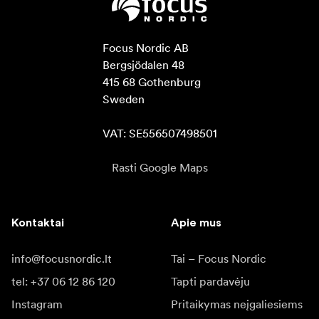
Focus Nordic AB

Bergsjödalen 48

415 68 Gothenburg

Sweden

VAT: SE556507498501
Rasti Google Maps
Kontaktai
Apie mus
info@focusnordic.lt
Tai – Focus Nordic
tel: +37 06 12 86 120
Tapti pardavėju
Instagram
Pritaikymas neįgaliesiems