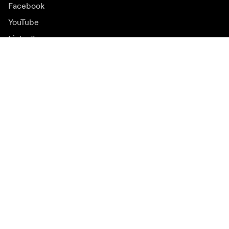
Facebook
YouTube
LinkedIn
Įkvėpimas
Ambasadoriai
Įkvėpimas & turinys
Kampanijos
Naujienos
Media bankas
Programinė įranga ir
atnaujinimai