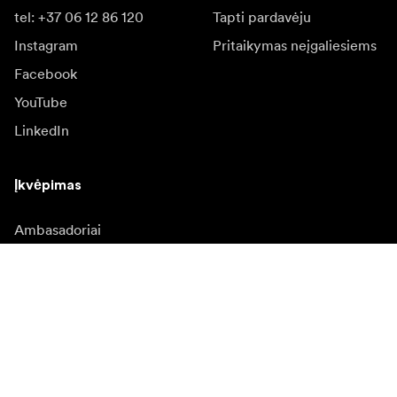
tel: +37 06 12 86 120
Tapti pardavėju
Instagram
Pritaikymas neįgaliesiems
Facebook
YouTube
LinkedIn
Įkvėpimas
Ambasadoriai
Įkvėpimas & turinys
Kampanijos
Naujienos
Media bankas
Programinė įranga ir
atnaujinimai