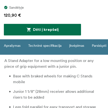
Sandėlyje
120,90 €
Dėti į krepšelį
Aprašymas
Techninė specifikacija
Įkvėpimas
Parsisiųsti
A Stand Adapter for a low mounting position or any
piece of grip equipment with a junior pin.
Base with braked wheels for making C Stands
mobile
Junior 1 1/8" (28mm) receiver allows additional
risers to be added
Legs fold parallel for easy transport and storage