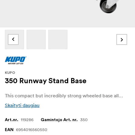
KUPO
350 Runway Stand Base
This compact but incredibly strong wheeled base allows its legs to be folded parallel to one another for easy storage and transportation. It features a junior 1 1/8" (28mm) receiver to accept a C Stand riser section. Makes your C Stands mobile.
Skaityti daugiau
119286
350
Art.nr.
Gamintojo Art. nr.
6954016560550
EAN