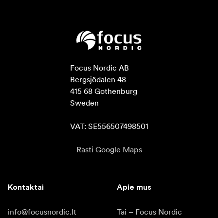
Focus Nordic AB

Bergsjödalen 48

415 68 Gothenburg

Sweden

VAT: SE556507498501
Rasti Google Maps
Kontaktai
Apie mus
info@focusnordic.lt
Tai – Focus Nordic