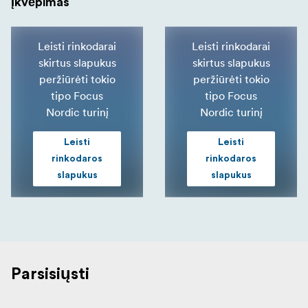
Įkvėpimas
Leisti rinkodarai
Leisti rinkodarai
skirtus slapukus
skirtus slapukus
peržiūrėti tokio
peržiūrėti tokio
tipo Focus
tipo Focus
Nordic turinį
Nordic turinį
Leisti
Leisti
rinkodaros
rinkodaros
slapukus
slapukus
Parsisiųsti