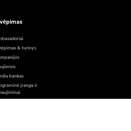
kvėpimas
basadoriai
vėpimas & turinys
mpanijos
ujienos
dia bankas
ograminė įranga ir
naujinimai