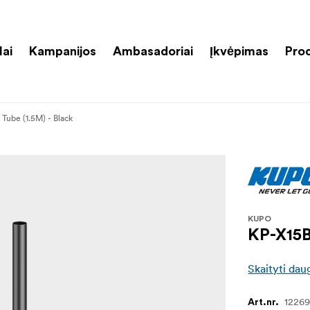
lai
Kampanijos
Ambasadoriai
Įkvėpimas
Pro
Tube (1.5M) - Black
KUPO
KP-X15B
Skaityti dau
1226
Art.nr.