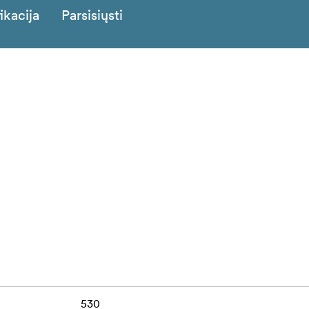
ikacija
Parsisiųsti
530