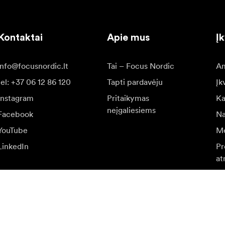
Kontaktai
Apie mus
Į
info@focusnordic.lt
Tai – Focus Nordic
Am
tel: +37 06 12 86 120
Tapti pardavėju
Įk
Instagram
Pritaikymas
Ka
neįgaliesiems
Facebook
Na
YouTube
Me
LinkedIn
Pr
at