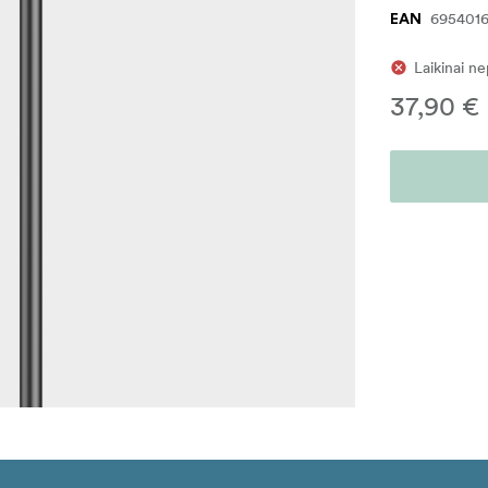
695401
EAN
Laikinai n
37,90 €