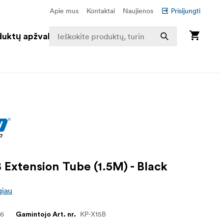
Apie mus
Kontaktai
Naujienos
Prisijungti
duktų apžvalga
 Extension Tube (1.5M) - Black
giau
96
KP-X15B
Gamintojo Art. nr.