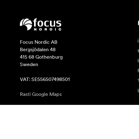
Focus Nordic AB

Bergsjödalen 48

415 68 Gothenburg

Sweden

VAT: SE556507498501
Rasti Google Maps
Naujienlaiškio prenumerata